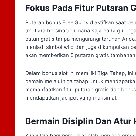
Fokus Pada Fitur Putaran 
Putaran bonus Free Spins diaktifkan saat pe
(mutiara bersinar) di mana saja pada gulunga
putan gratis tanpa mengurangi taruhan Anda.
menjadi simbol wild dan juga dikumpulkan 
akan memberikan 5 putaran gratis tambahan
Dalam bonus slot ini memiliki Tiga Tahap, I
pemain melalui tiga tahap untuk mendapatkan
memanfaatkan fitur putaran gratis dan bonu
mendapatkan jackpot yang maksimal.
Bermain Disiplin Dan Atur
Kunci lain bagi pemula adalah menjaga emo