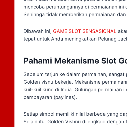
mencoba peruntungannya di permaianan ini 
Sehinnga tidak memberikan permaianan dan
Dibawah ini,
GAME SLOT SENSASIONAL
akan
tepat untuk Anda meningkatkan Pelunag Jac
Pahami Mekanisme Slot G
Sebelum terjun ke dalam permainan, sangat 
Golden visnu bekerja. Mekanisme permainann
kuil-kuil kuno di India. Gulungan permainan i
pembayaran (paylines).
Setiap simbol memiliki nilai berbeda yang 
Selain itu, Golden Vishnu dilengkapi dengan fit