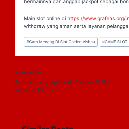
bermainnya dan anggap jackpot sebagai bo
Main slot online di
https://www.grafeas.org/
m
withdraw yang aman serta layanan pelangga
Post
#
Cara Menang Di Slot Golden Vishnu
#
GAME SLOT
Tags:
Post
PREVIOUS
Panduan Lengkap Meraih Maxwin Di Slot
navigation
Knockout Riches