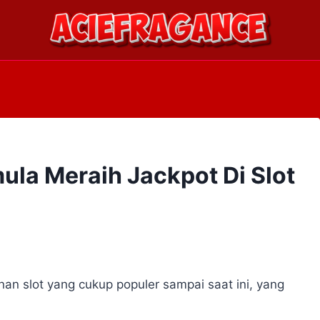
la Meraih Jackpot Di Slot
an slot yang cukup populer sampai saat ini, yang