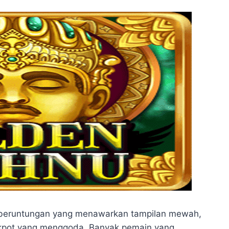
beruntungan yang menawarkan tampilan mewah,
jackpot yang menggoda. Banyak pemain yang