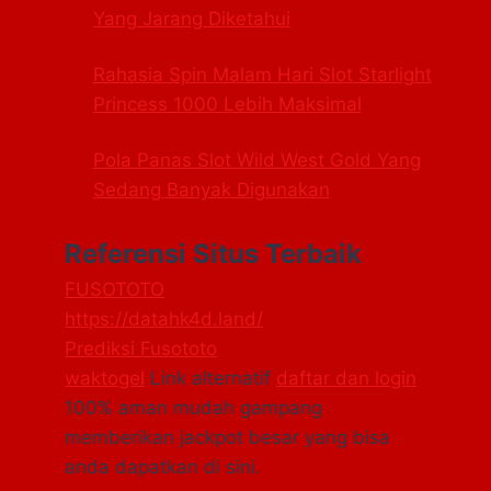
Yang Jarang Diketahui
Rahasia Spin Malam Hari Slot Starlight
Princess 1000 Lebih Maksimal
Pola Panas Slot Wild West Gold Yang
Sedang Banyak Digunakan
Referensi Situs Terbaik
FUSOTOTO
https://datahk4d.land/
Prediksi Fusototo
waktogel
Link alternatif
daftar dan login
100% aman mudah gampang
memberikan jackpot besar yang bisa
anda dapatkan di sini.