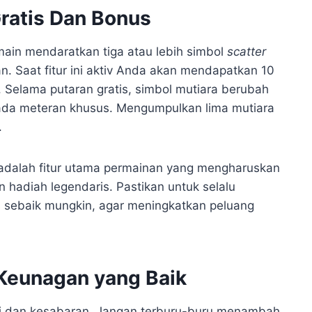
Gratis Dan Bonus
main mendaratkan tiga atau lebih simbol
scatter
n. Saat fitur ini aktiv Anda akan mendapatkan 10
 Selama putaran gratis, simbol mutiara berubah
pada meteran khusus. Mengumpulkan lima mutiara
.
ni adalah fitur utama permainan yang mengharuskan
 hadiah legendaris. Pastikan untuk selalu
s sebaik mungkin, agar meningkatkan peluang
 Keunagan yang Baik
si dan kesabaran. Jangan terburu-buru menambah