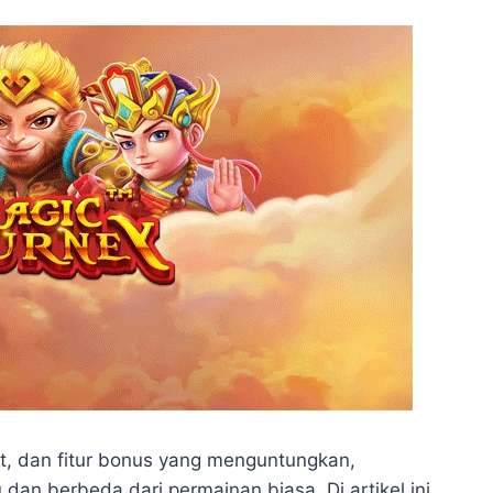
, dan fitur bonus yang menguntungkan,
 dan berbeda dari permainan biasa. Di artikel ini,