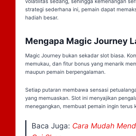
volatilitas sedang, sehingga kemenangan ser
strategi sederhana ini, pemain dapat memak
hadiah besar.
Mengapa Magic Journey L
Magic Journey bukan sekadar slot biasa. Kom
memukau, dan fitur bonus yang menarik memb
maupun pemain berpengalaman.
Setiap putaran membawa sensasi petualanga
yang memuaskan. Slot ini menyajikan peng
menegangkan, membuat pemain ingin terus 
Baca Juga:
Cara Mudah Menda