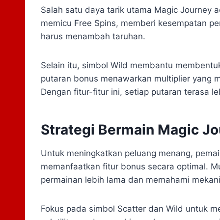
Salah satu daya tarik utama Magic Journey a
memicu Free Spins, memberi kesempatan p
harus menambah taruhan.
Selain itu, simbol Wild membantu membent
putaran bonus menawarkan multiplier yang m
Dengan fitur-fitur ini, setiap putaran teras
Strategi Bermain Magic J
Untuk meningkatkan peluang menang, pemai
memanfaatkan fitur bonus secara optimal. Mu
permainan lebih lama dan memahami mekani
Fokus pada simbol Scatter dan Wild untuk memi