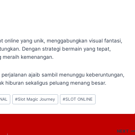
 online yang unik, menggabungkan visual fantasi,
tungkan. Dengan strategi bermain yang tepat,
g meraih kemenangan.
i perjalanan ajaib sambil menunggu keberuntungan,
uk hiburan sekaligus peluang menang besar.
NAL
#
Slot Magic Journey
#
SLOT ONLINE
NEXT