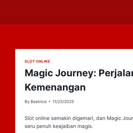
Skip
to
content
SLOT ONLINE
Magic Journey: Perjala
Kemenangan
By
Beatrice
11/23/2025
Slot online semakin digemari, dan Magic J
seru penuh keajaiban magis.