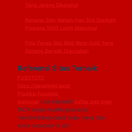
Yang Jarang Diketahui
Rahasia Spin Malam Hari Slot Starlight
Princess 1000 Lebih Maksimal
Pola Panas Slot Wild West Gold Yang
Sedang Banyak Digunakan
Referensi Situs Terbaik
FUSOTOTO
https://datahk4d.land/
Prediksi Fusototo
waktogel
Link alternatif
daftar dan login
100% aman mudah gampang
memberikan jackpot besar yang bisa
anda dapatkan di sini.