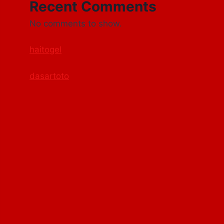
Recent Comments
No comments to show.
haitogel
dasartoto