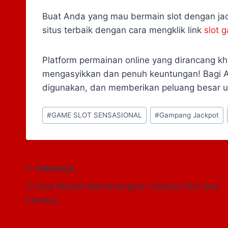
Buat Anda yang mau bermain slot dengan jac
situs terbaik dengan cara mengklik link
slot 
Platform permainan online yang dirancang 
mengasyikkan dan penuh keuntungan! Bagi A
digunakan, dan memberikan peluang besar 
Post
#
GAME SLOT SENSASIONAL
#
Gampang Jackpot
Tags:
Post
PREVIOUS
3 Cara Mudah Memenangkan Jackpot Slot Sea
navigation
Fantasy