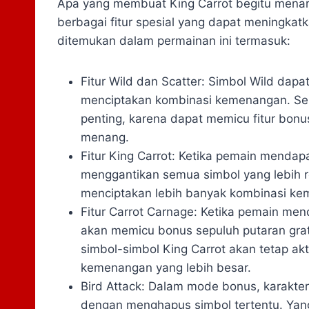
Apa yang membuat King Carrot begitu menari
berbagai fitur spesial yang dapat meningkat
ditemukan dalam permainan ini termasuk:
Fitur Wild dan Scatter: Simbol Wild da
menciptakan kombinasi kemenangan. Sela
penting, karena dapat memicu fitur bon
menang.
Fitur King Carrot: Ketika pemain mendapa
menggantikan semua simbol yang lebih 
menciptakan lebih banyak kombinasi k
Fitur Carrot Carnage: Ketika pemain men
akan memicu bonus sepuluh putaran grati
simbol-simbol King Carrot akan tetap ak
kemenangan yang lebih besar.
Bird Attack: Dalam mode bonus, karakt
dengan menghapus simbol tertentu. Ya