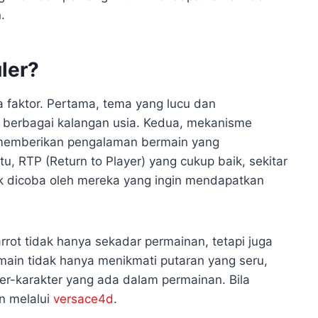
.
ler?
a faktor. Pertama, tema yang lucu dan
berbagai kalangan usia. Kedua, mekanisme
a memberikan pengalaman bermain yang
, RTP (Return to Player) yang cukup baik, sekitar
k dicoba oleh mereka yang ingin mendapatkan
rrot tidak hanya sekadar permainan, tetapi juga
ain tidak hanya menikmati putaran yang seru,
er-karakter yang ada dalam permainan. Bila
n melalui
versace4d
.