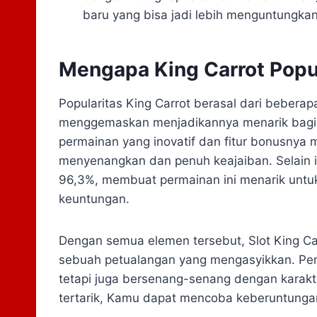
baru yang bisa jadi lebih menguntungkan
Mengapa King Carrot Popu
Popularitas King Carrot berasal dari beberap
menggemaskan menjadikannya menarik bagi 
permainan yang inovatif dan fitur bonusny
menyenangkan dan penuh keajaiban. Selain itu
96,3%, membuat permainan ini menarik untu
keuntungan.
​Dengan semua elemen tersebut, Slot King Ca
sebuah petualangan yang mengasyikkan. Pem
tetapi juga bersenang-senang dengan karakt
tertarik, Kamu dapat mencoba keberuntunga