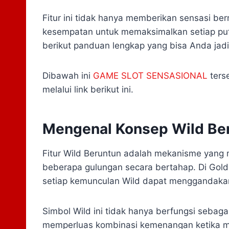
Fitur ini tidak hanya memberikan sensasi b
kesempatan untuk memaksimalkan setiap puta
berikut panduan lengkap yang bisa Anda jad
Dibawah ini
GAME SLOT SENSASIONAL
terse
melalui link berikut ini.
Mengenal Konsep Wild Be
Fitur Wild Beruntun adalah mekanisme yang 
beberapa gulungan secara bertahap. Di Golden
setiap kemunculan Wild dapat menggandaka
Simbol Wild ini tidak hanya berfungsi sebaga
memperluas kombinasi kemenangan ketika mu