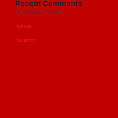
Recent Comments
No comments to show.
haitogel
dasartoto