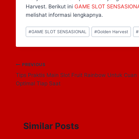
Harvest. Berikut ini
GAME SLOT SENSASION
melishat informasi lengkapnya.
Post
#
GAME SLOT SENSASIONAL
#
Golden Harvest
#
Tags:
Post
PREVIOUS
Tips Praktis Main Slot Fruit Rainbow Untuk Cuan
navigation
Optimal Tiap Saat
Similar Posts