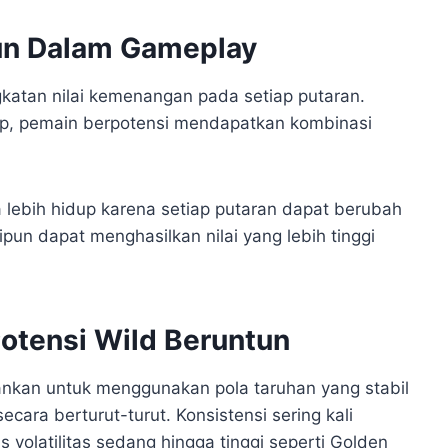
tun Dalam Gameplay
gkatan nilai kemenangan pada setiap putaran.
ap, pemain berpotensi mendapatkan kombinasi
sa lebih hidup karena setiap putaran dapat berubah
ipun dapat menghasilkan nilai yang lebih tinggi
otensi Wild Beruntun
rankan untuk menggunakan pola taruhan yang stabil
ra berturut-turut. Konsistensi sering kali
volatilitas sedang hingga tinggi seperti Golden