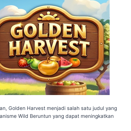
n, Golden Harvest menjadi salah satu judul yang
anisme Wild Beruntun yang dapat meningkatkan