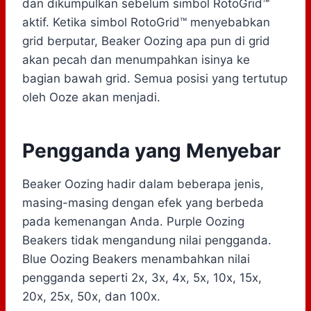
dan dikumpulkan sebelum simbol RotoGrid™
aktif. Ketika simbol RotoGrid™ menyebabkan
grid berputar, Beaker Oozing apa pun di grid
akan pecah dan menumpahkan isinya ke
bagian bawah grid. Semua posisi yang tertutup
oleh Ooze akan menjadi.
Pengganda yang Menyebar
Beaker Oozing hadir dalam beberapa jenis,
masing-masing dengan efek yang berbeda
pada kemenangan Anda. Purple Oozing
Beakers tidak mengandung nilai pengganda.
Blue Oozing Beakers menambahkan nilai
pengganda seperti 2x, 3x, 4x, 5x, 10x, 15x,
20x, 25x, 50x, dan 100x.