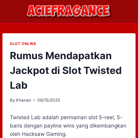
Skip
to
content
SLOT ONLINE
Rumus Mendapatkan
Jackpot di Slot Twisted
Lab
By
Khanan
06/15/2025
Twisted Lab adalah permainan slot 5-reel, 5-
baris dengan payline wins yang dikembangkan
oleh Hacksaw Gaming.