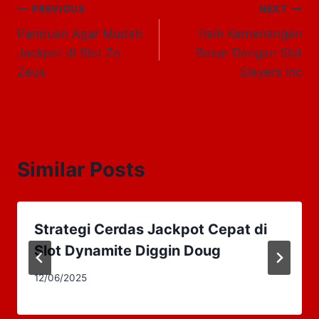
Post
PREVIOUS
NEXT
Panduan Agar Mudah
Raih Kemenangan
navigation
Jackpot di Slot Ze
Besar Dengan Slot
Zeus
Slayers Inc
Similar Posts
Strategi Cerdas Jackpot Cepat di
Slot Dynamite Diggin Doug
12/06/2025