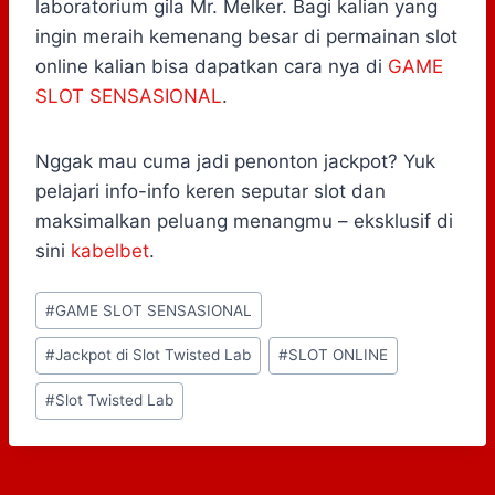
laboratorium gila Mr. Melker. Bagi kalian yang
ingin meraih kemenang besar di permainan slot
online kalian bisa dapatkan cara nya di
GAME
SLOT SENSASIONAL
.
Nggak mau cuma jadi penonton jackpot? Yuk
pelajari info-info keren seputar slot dan
maksimalkan peluang menangmu – eksklusif di
sini
kabelbet
.
Post
#
GAME SLOT SENSASIONAL
Tags:
#
Jackpot di Slot Twisted Lab
#
SLOT ONLINE
#
Slot Twisted Lab