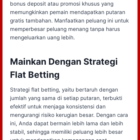
bonus deposit atau promosi khusus yang
memungkinkan pemain mendapatkan putaran
gratis tambahan. Manfaatkan peluang ini untuk
memperbesar peluang menang tanpa harus
mengeluarkan uang lebih.
Mainkan Dengan Strategi
Flat Betting
Strategi flat betting, yaitu bertaruh dengan
jumlah yang sama di setiap putaran, terbukti
efektif untuk menjaga konsistensi dan
mengurangi risiko kerugian besar. Dengan cara
ini, Anda dapat bermain lebih lama dan lebih
stabil, sehingga memiliki peluang lebih besar