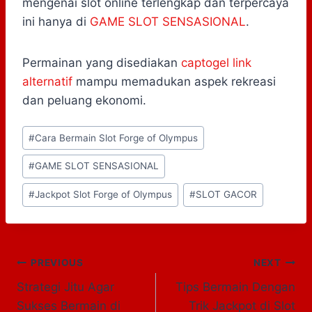
mengenai slot online terlengkap dan terpercaya
ini hanya di
GAME SLOT SENSASIONAL
.
Permainan yang disediakan
captogel link
alternatif
mampu memadukan aspek rekreasi
dan peluang ekonomi.
Post
#
Cara Bermain Slot Forge of Olympus
Tags:
#
GAME SLOT SENSASIONAL
#
Jackpot Slot Forge of Olympus
#
SLOT GACOR
Post
PREVIOUS
NEXT
Strategi Jitu Agar
Tips Bermain Dengan
navigation
Sukses Bermain di
Trik Jackpot di Slot