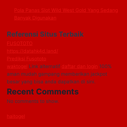
Pola Panas Slot Wild West Gold Yang Sedang
Banyak Digunakan
Referensi Situs Terbaik
FUSOTOTO
https://datahk4d.land/
Prediksi Fusototo
waktogel
Link alternatif
daftar dan login
100%
aman mudah gampang memberikan jackpot
besar yang bisa anda dapatkan di sini.
Recent Comments
No comments to show.
haitogel