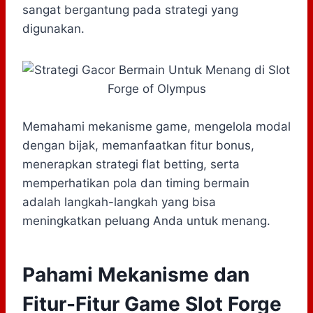
sangat bergantung pada strategi yang
digunakan.
Memahami mekanisme game, mengelola modal
dengan bijak, memanfaatkan fitur bonus,
menerapkan strategi flat betting, serta
memperhatikan pola dan timing bermain
adalah langkah-langkah yang bisa
meningkatkan peluang Anda untuk menang.
Pahami Mekanisme dan
Fitur-Fitur Game Slot Forge