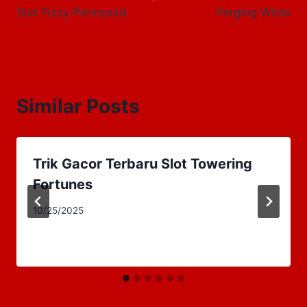
Slot Fizzy Pennyslot
Forging Wilds
Similar Posts
Trik Gacor Terbaru Slot Towering
Fortunes
10/25/2025