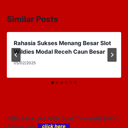
Similar Posts
Rahasia Sukses Menang Besar Slot
Wildies Modal Receh Caun Besar
05/02/2025
NEED BACKLINK HIGH QUALITY and RELEVANT
?
let us help.
click here