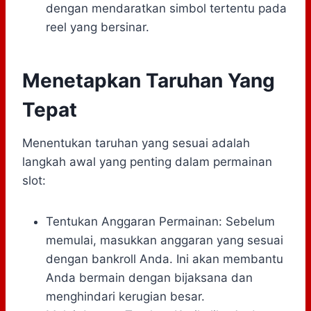
dengan mendaratkan simbol tertentu pada
reel yang bersinar.
Menetapkan Taruhan Yang
Tepat
Menentukan taruhan yang sesuai adalah
langkah awal yang penting dalam permainan
slot:
Tentukan Anggaran Permainan: Sebelum
memulai, masukkan anggaran yang sesuai
dengan bankroll Anda. Ini akan membantu
Anda bermain dengan bijaksana dan
menghindari kerugian besar.