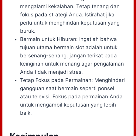
mengalami kekalahan. Tetap tenang dan
fokus pada strategi Anda. Istirahat jika
perlu untuk menghindari keputusan yang
buruk.
Bermain untuk Hiburan: Ingatlah bahwa
tujuan utama bermain slot adalah untuk
bersenang-senang. jangan terikat pada
keinginan untuk menang agar pengalaman
Anda tidak menjadi stres.
Tetap Fokus pada Permainan: Menghindari
gangguan saat bermain seperti ponsel
atau televisi. Fokus pada permainan Anda
untuk mengambil keputusan yang lebih
baik.