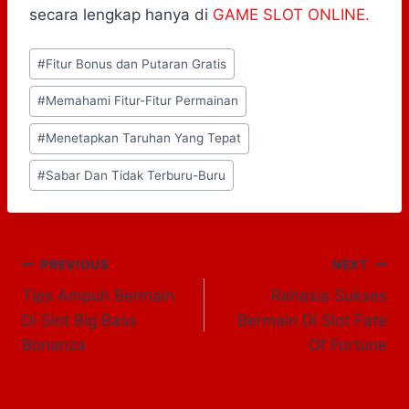
secara lengkap hanya di
GAME SLOT ONLINE.
Post
#
Fitur Bonus dan Putaran Gratis
Tags:
#
Memahami Fitur-Fitur Permainan
#
Menetapkan Taruhan Yang Tepat
#
Sabar Dan Tidak Terburu-Buru
Post
PREVIOUS
NEXT
Tips Ampuh Bermain
Rahasia Sukses
navigation
Di Slot Big Bass
Bermain Di Slot Fate
Bonanza
Of Fortune