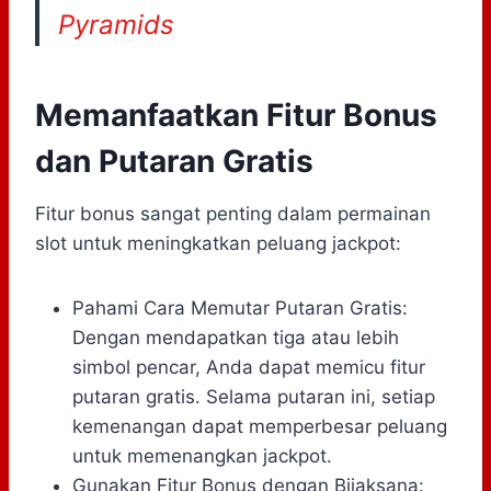
Pyramids
Memanfaatkan Fitur Bonus
dan Putaran Gratis
Fitur bonus sangat penting dalam permainan
slot untuk meningkatkan peluang jackpot:
Pahami Cara Memutar Putaran Gratis:
Dengan mendapatkan tiga atau lebih
simbol pencar, Anda dapat memicu fitur
putaran gratis. Selama putaran ini, setiap
kemenangan dapat memperbesar peluang
untuk memenangkan jackpot.
Gunakan Fitur Bonus dengan Bijaksana: