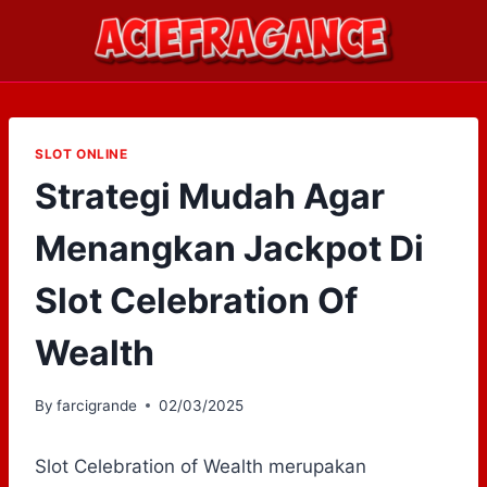
Skip
to
content
SLOT ONLINE
Strategi Mudah Agar
Menangkan Jackpot Di
Slot Celebration Of
Wealth
By
farcigrande
02/03/2025
Slot Celebration of Wealth merupakan