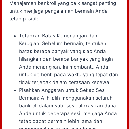
Manajemen bankroll yang baik sangat penting
untuk menjaga pengalaman bermain Anda
tetap positif:
Tetapkan Batas Kemenangan dan
Kerugian: Sebelum bermain, tentukan
batas berapa banyak yang siap Anda
hilangkan dan berapa banyak yang ingin
Anda menangkan. Ini membantu Anda
untuk berhenti pada waktu yang tepat dan
tidak terjebak dalam perasaan kecewa.
Pisahkan Anggaran untuk Setiap Sesi
Bermain: Alih-alih menggunakan seluruh
bankroll dalam satu sesi, alokasikan dana
Anda untuk beberapa sesi, menjaga Anda
tetap dapat bermain lebih lama dan
mengurangi risiko kerugian besar.