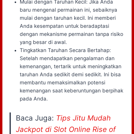
Mulai dengan Taruhan Kecil: Jika Anda
baru mengenal permainan ini, sebaiknya
mulai dengan taruhan kecil. Ini memberi
Anda kesempatan untuk beradaptasi
dengan mekanisme permainan tanpa risiko
yang besar di awal.
Tingkatkan Taruhan Secara Bertahap:
Setelah mendapatkan pengalaman dan
kemenangan, tertarik untuk meningkatkan
taruhan Anda sedikit demi sedikit. Ini bisa
membantu memaksimalkan potensi
kemenangan saat keberuntungan berpihak
pada Anda.
Baca Juga:
Tips Jitu Mudah
Jackpot di Slot Online Rise of