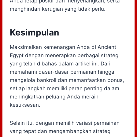
Anda tetap positif dan menyenangkan, serta
menghindari kerugian yang tidak perlu.
Kesimpulan
​Maksimalkan kemenangan Anda di Ancient
Egypt dengan menerapkan berbagai strategi
yang telah dibahas dalam artikel ini.​ Dari
memahami dasar-dasar permainan hingga
mengelola bankroll dan memanfaatkan bonus,
setiap langkah memiliki peran penting dalam
meningkatkan peluang Anda meraih
kesuksesan.
Selain itu, dengan memilih variasi permainan
yang tepat dan mengembangkan strategi