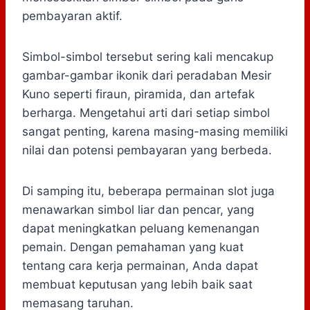
pembayaran aktif.
Simbol-simbol tersebut sering kali mencakup
gambar-gambar ikonik dari peradaban Mesir
Kuno seperti firaun, piramida, dan artefak
berharga. Mengetahui arti dari setiap simbol
sangat penting, karena masing-masing memiliki
nilai dan potensi pembayaran yang berbeda.
Di samping itu, beberapa permainan slot juga
menawarkan simbol liar dan pencar, yang
dapat meningkatkan peluang kemenangan
pemain. Dengan pemahaman yang kuat
tentang cara kerja permainan, Anda dapat
membuat keputusan yang lebih baik saat
memasang taruhan.