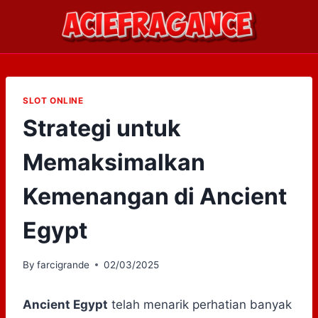
Skip
to
content
SLOT ONLINE
Strategi untuk
Memaksimalkan
Kemenangan di Ancient
Egypt
By
farcigrande
02/03/2025
Ancient Egypt
telah menarik perhatian banyak