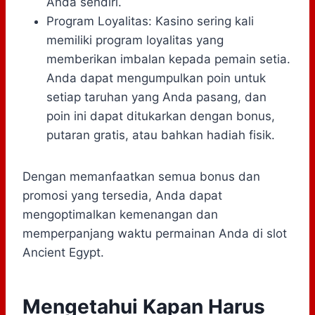
Anda sendiri.
Program Loyalitas: Kasino sering kali
memiliki program loyalitas yang
memberikan imbalan kepada pemain setia.
Anda dapat mengumpulkan poin untuk
setiap taruhan yang Anda pasang, dan
poin ini dapat ditukarkan dengan bonus,
putaran gratis, atau bahkan hadiah fisik.
Dengan memanfaatkan semua bonus dan
promosi yang tersedia, Anda dapat
mengoptimalkan kemenangan dan
memperpanjang waktu permainan Anda di slot
Ancient Egypt.
Mengetahui Kapan Harus