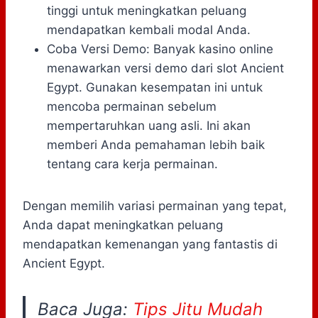
tinggi untuk meningkatkan peluang
mendapatkan kembali modal Anda.
Coba Versi Demo: Banyak kasino online
menawarkan versi demo dari slot Ancient
Egypt. Gunakan kesempatan ini untuk
mencoba permainan sebelum
mempertaruhkan uang asli. Ini akan
memberi Anda pemahaman lebih baik
tentang cara kerja permainan.
Dengan memilih variasi permainan yang tepat,
Anda dapat meningkatkan peluang
mendapatkan kemenangan yang fantastis di
Ancient Egypt.
Baca Juga:
Tips Jitu Mudah