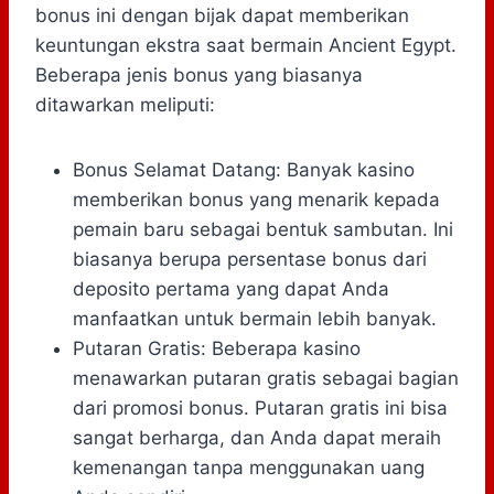
bonus ini dengan bijak dapat memberikan
keuntungan ekstra saat bermain Ancient Egypt.
Beberapa jenis bonus yang biasanya
ditawarkan meliputi:
Bonus Selamat Datang: Banyak kasino
memberikan bonus yang menarik kepada
pemain baru sebagai bentuk sambutan. Ini
biasanya berupa persentase bonus dari
deposito pertama yang dapat Anda
manfaatkan untuk bermain lebih banyak.
Putaran Gratis: Beberapa kasino
menawarkan putaran gratis sebagai bagian
dari promosi bonus. Putaran gratis ini bisa
sangat berharga, dan Anda dapat meraih
kemenangan tanpa menggunakan uang