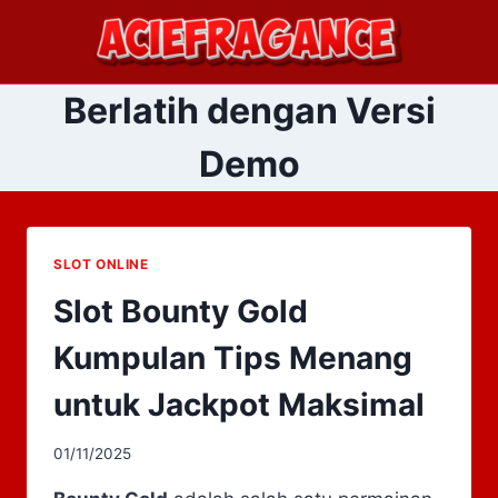
Skip
to
content
Berlatih dengan Versi
Demo
SLOT ONLINE
Slot Bounty Gold
Kumpulan Tips Menang
untuk Jackpot Maksimal
01/11/2025