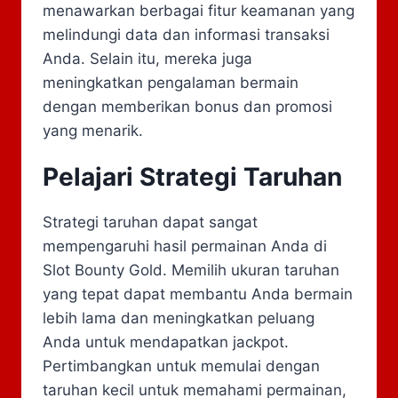
menawarkan berbagai fitur keamanan yang
melindungi data dan informasi transaksi
Anda. Selain itu, mereka juga
meningkatkan pengalaman bermain
dengan memberikan bonus dan promosi
yang menarik.
Pelajari Strategi Taruhan
Strategi taruhan dapat sangat
mempengaruhi hasil permainan Anda di
Slot Bounty Gold. Memilih ukuran taruhan
yang tepat dapat membantu Anda bermain
lebih lama dan meningkatkan peluang
Anda untuk mendapatkan jackpot.
Pertimbangkan untuk memulai dengan
taruhan kecil untuk memahami permainan,