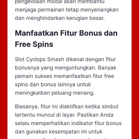
pengelolaan modal akan membantu
menjaga permainan tetap menyenangkan
dan menghindarkan kerugian besar.
Manfaatkan Fitur Bonus dan
Free Spins
Slot Cyclops Smash dikenal dengan fitur
bonusnya yang menguntungkan. Banyak
pemain sukses memanfaatkan fitur free
spins dan bonus lainnya untuk
meningkatkan peluang menang.
Biasanya, fitur ini diaktifkan ketika simbol
tertentu muncul di layar. Pastikan Anda
selalu memperhatikan indikator fitur bonus
dan gunakan kesempatan ini untuk