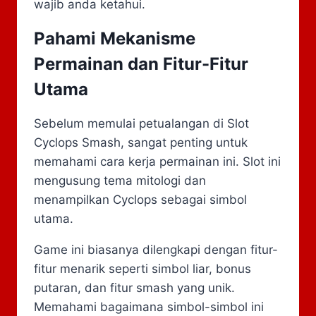
wajib anda ketahui.
Pahami Mekanisme
Permainan dan Fitur-Fitur
Utama
Sebelum memulai petualangan di Slot
Cyclops Smash, sangat penting untuk
memahami cara kerja permainan ini. Slot ini
mengusung tema mitologi dan
menampilkan Cyclops sebagai simbol
utama.
Game ini biasanya dilengkapi dengan fitur-
fitur menarik seperti simbol liar, bonus
putaran, dan fitur smash yang unik.
Memahami bagaimana simbol-simbol ini