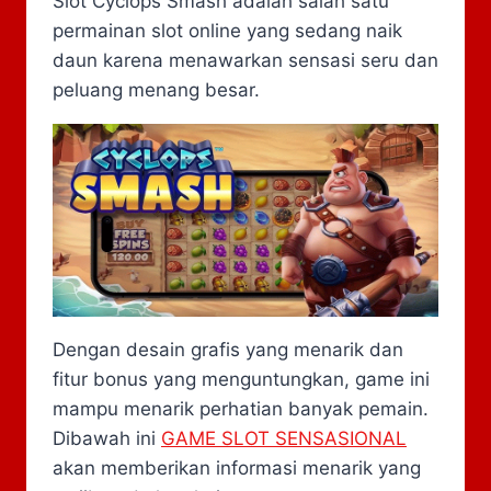
Slot Cyclops Smash adalah salah satu
permainan slot online yang sedang naik
daun karena menawarkan sensasi seru dan
peluang menang besar.
Dengan desain grafis yang menarik dan
fitur bonus yang menguntungkan, game ini
mampu menarik perhatian banyak pemain.
Dibawah ini
GAME SLOT SENSASIONAL
akan memberikan informasi menarik yang