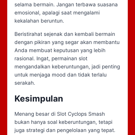
selama bermain. Jangan terbawa suasana
emosional, apalagi saat mengalami
kekalahan beruntun.
Beristirahat sejenak dan kembali bermain
dengan pikiran yang segar akan membantu
Anda membuat keputusan yang lebih
rasional. Ingat, permainan slot
mengandalkan keberuntungan, jadi penting
untuk menjaga mood dan tidak terlalu
serakah.
Kesimpulan
Menang besar di Slot Cyclops Smash
bukan hanya soal keberuntungan, tetapi
juga strategi dan pengelolaan yang tepat.