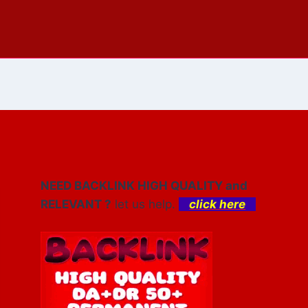
NEED BACKLINK HIGH QUALITY and
RELEVANT ?
let us help.
click here