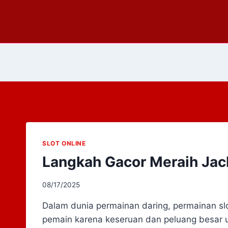
Skip
to
content
SLOT ONLINE
Langkah Gacor Meraih Jack
08/17/2025
Dalam dunia permainan daring, permainan slo
pemain karena keseruan dan peluang besar u