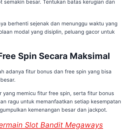
t semakin besar. Tentukan batas kerugian dan
knya berhenti sejenak dan menunggu waktu yang
laan modal yang disiplin, peluang gacor untuk
Free Spin Secara Maksimal
h adanya fitur bonus dan free spin yang bisa
besar.
yang memicu fitur free spin, serta fitur bonus
gan ragu untuk memanfaatkan setiap kesempatan
mengumpulkan kemenangan besar dan jackpot.
Bermain Slot Bandit Megaways