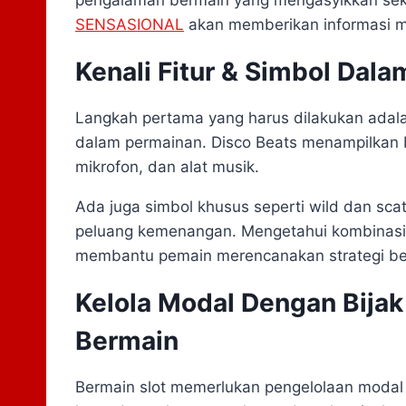
SENSASIONAL
akan memberikan informasi me
Kenali Fitur & Simbol Dal
Langkah pertama yang harus dilakukan adala
dalam permainan. Disco Beats menampilkan be
mikrofon, dan alat musik.
Ada juga simbol khusus seperti wild dan sc
peluang kemenangan. Mengetahui kombinasi 
membantu pemain merencanakan strategi be
Kelola Modal Dengan Bija
Bermain
Bermain slot memerlukan pengelolaan modal 