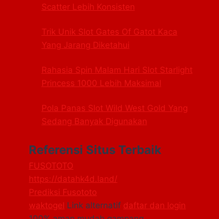
Scatter Lebih Konsisten
Trik Unik Slot Gates Of Gatot Kaca
Yang Jarang Diketahui
Rahasia Spin Malam Hari Slot Starlight
Princess 1000 Lebih Maksimal
Pola Panas Slot Wild West Gold Yang
Sedang Banyak Digunakan
Referensi Situs Terbaik
FUSOTOTO
https://datahk4d.land/
Prediksi Fusototo
waktogel
Link alternatif
daftar dan login
100% aman mudah gampang