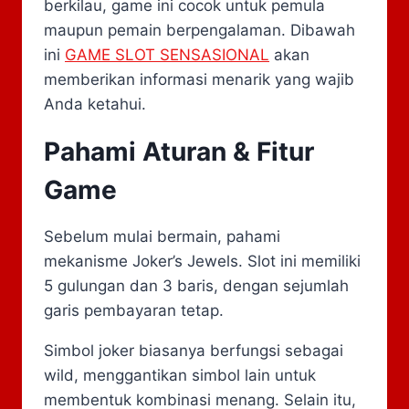
berkilau, game ini cocok untuk pemula
maupun pemain berpengalaman. Dibawah
ini
GAME SLOT SENSASIONAL
akan
memberikan informasi menarik yang wajib
Anda ketahui.
Pahami Aturan & Fitur
Game
Sebelum mulai bermain, pahami
mekanisme Joker’s Jewels. Slot ini memiliki
5 gulungan dan 3 baris, dengan sejumlah
garis pembayaran tetap.
Simbol joker biasanya berfungsi sebagai
wild, menggantikan simbol lain untuk
membentuk kombinasi menang. Selain itu,