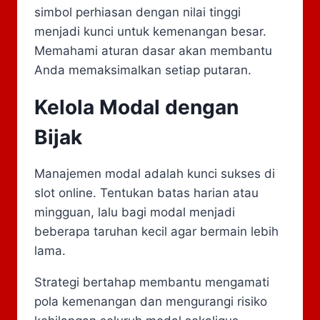
simbol perhiasan dengan nilai tinggi
menjadi kunci untuk kemenangan besar.
Memahami aturan dasar akan membantu
Anda memaksimalkan setiap putaran.
Kelola Modal dengan
Bijak
Manajemen modal adalah kunci sukses di
slot online. Tentukan batas harian atau
mingguan, lalu bagi modal menjadi
beberapa taruhan kecil agar bermain lebih
lama.
Strategi bertahap membantu mengamati
pola kemenangan dan mengurangi risiko