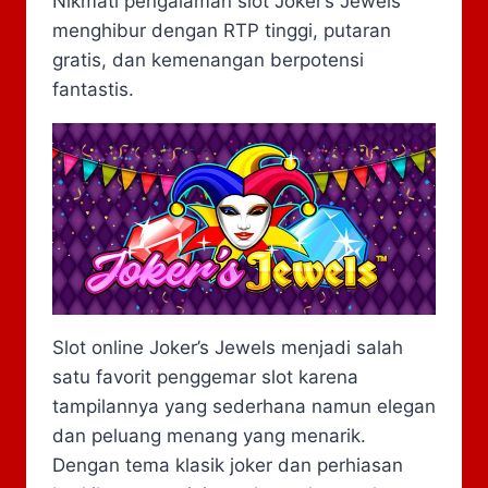
Nikmati pengalaman slot Joker’s Jewels
menghibur dengan RTP tinggi, putaran
gratis, dan kemenangan berpotensi
fantastis.
Slot online Joker’s Jewels menjadi salah
satu favorit penggemar slot karena
tampilannya yang sederhana namun elegan
dan peluang menang yang menarik.
Dengan tema klasik joker dan perhiasan