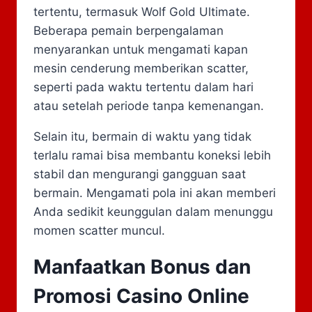
tertentu, termasuk Wolf Gold Ultimate.
Beberapa pemain berpengalaman
menyarankan untuk mengamati kapan
mesin cenderung memberikan scatter,
seperti pada waktu tertentu dalam hari
atau setelah periode tanpa kemenangan.
Selain itu, bermain di waktu yang tidak
terlalu ramai bisa membantu koneksi lebih
stabil dan mengurangi gangguan saat
bermain. Mengamati pola ini akan memberi
Anda sedikit keunggulan dalam menunggu
momen scatter muncul.
Manfaatkan Bonus dan
Promosi Casino Online