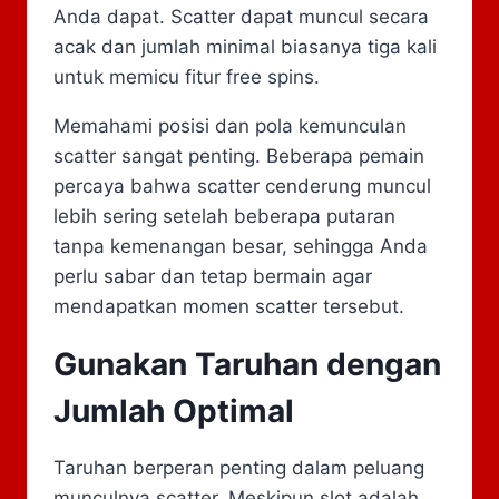
Anda dapat. Scatter dapat muncul secara
acak dan jumlah minimal biasanya tiga kali
untuk memicu fitur free spins.
Memahami posisi dan pola kemunculan
scatter sangat penting. Beberapa pemain
percaya bahwa scatter cenderung muncul
lebih sering setelah beberapa putaran
tanpa kemenangan besar, sehingga Anda
perlu sabar dan tetap bermain agar
mendapatkan momen scatter tersebut.
Gunakan Taruhan dengan
Jumlah Optimal
Taruhan berperan penting dalam peluang
munculnya scatter. Meskipun slot adalah