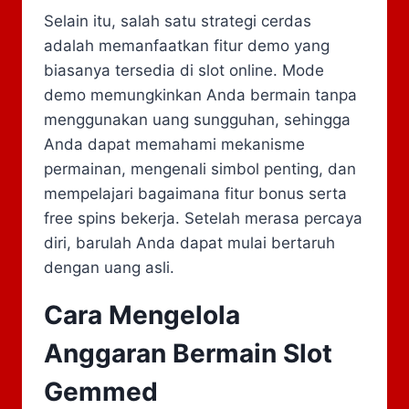
Selain itu, salah satu strategi cerdas
adalah memanfaatkan fitur demo yang
biasanya tersedia di slot online. Mode
demo memungkinkan Anda bermain tanpa
menggunakan uang sungguhan, sehingga
Anda dapat memahami mekanisme
permainan, mengenali simbol penting, dan
mempelajari bagaimana fitur bonus serta
free spins bekerja. Setelah merasa percaya
diri, barulah Anda dapat mulai bertaruh
dengan uang asli.
Cara Mengelola
Anggaran Bermain Slot
Gemmed