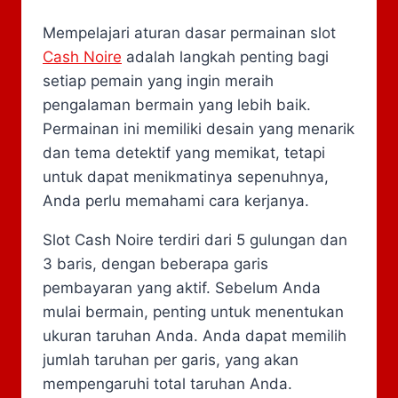
Mempelajari aturan dasar permainan slot
Cash Noire
adalah langkah penting bagi
setiap pemain yang ingin meraih
pengalaman bermain yang lebih baik.
Permainan ini memiliki desain yang menarik
dan tema detektif yang memikat, tetapi
untuk dapat menikmatinya sepenuhnya,
Anda perlu memahami cara kerjanya.
Slot Cash Noire terdiri dari 5 gulungan dan
3 baris, dengan beberapa garis
pembayaran yang aktif. Sebelum Anda
mulai bermain, penting untuk menentukan
ukuran taruhan Anda. Anda dapat memilih
jumlah taruhan per garis, yang akan
mempengaruhi total taruhan Anda.