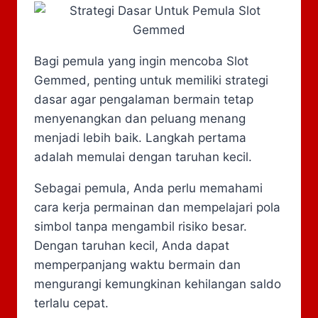
Bagi pemula yang ingin mencoba Slot
Gemmed, penting untuk memiliki strategi
dasar agar pengalaman bermain tetap
menyenangkan dan peluang menang
menjadi lebih baik. Langkah pertama
adalah memulai dengan taruhan kecil.
Sebagai pemula, Anda perlu memahami
cara kerja permainan dan mempelajari pola
simbol tanpa mengambil risiko besar.
Dengan taruhan kecil, Anda dapat
memperpanjang waktu bermain dan
mengurangi kemungkinan kehilangan saldo
terlalu cepat.