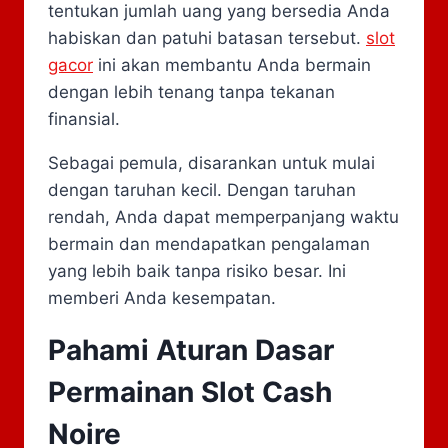
tentukan jumlah uang yang bersedia Anda
habiskan dan patuhi batasan tersebut.
slot
gacor
ini akan membantu Anda bermain
dengan lebih tenang tanpa tekanan
finansial.
Sebagai pemula, disarankan untuk mulai
dengan taruhan kecil. Dengan taruhan
rendah, Anda dapat memperpanjang waktu
bermain dan mendapatkan pengalaman
yang lebih baik tanpa risiko besar. Ini
memberi Anda kesempatan.
Pahami Aturan Dasar
Permainan Slot Cash
Noire