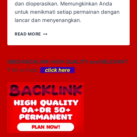
dan dioperasikan. Memungkinkan Anda
untuk menikmati setiap permainan dengan
lancar dan menyenangkan.
CARA
READ MORE
DAN
STRATEGI
BERMAIN
UNTUK
NEED BACKLINK HIGH QUALITY and RELEVANT
PEMULA
?
let us help.
click here
DI
SLOT
CASH
NOIRE