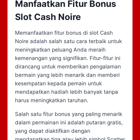
Manfaatkan Fitur Bonus
Slot Cash Noire
Memanfaatkan fitur bonus di slot Cash
Noire adalah salah satu cara terbaik untuk
meningkatkan peluang Anda meraih
kemenangan yang signifikan. Fitur-fitur ini
dirancang untuk memberikan pengalaman
bermain yang lebih menarik dan memberi
kesempatan kepada pemain untuk
mendapatkan hadiah lebih banyak tanpa
harus meningkatkan taruhan.
Salah satu fitur bonus yang paling menarik
dalam permainan ini adalah putaran gratis,
yang dapat diaktifkan dengan
mendapatkan tiga atau lebih simbol Scatter