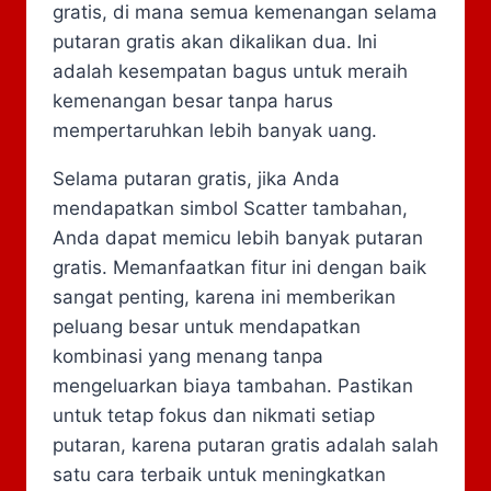
gratis, di mana semua kemenangan selama
putaran gratis akan dikalikan dua. Ini
adalah kesempatan bagus untuk meraih
kemenangan besar tanpa harus
mempertaruhkan lebih banyak uang.
Selama putaran gratis, jika Anda
mendapatkan simbol Scatter tambahan,
Anda dapat memicu lebih banyak putaran
gratis. Memanfaatkan fitur ini dengan baik
sangat penting, karena ini memberikan
peluang besar untuk mendapatkan
kombinasi yang menang tanpa
mengeluarkan biaya tambahan. Pastikan
untuk tetap fokus dan nikmati setiap
putaran, karena putaran gratis adalah salah
satu cara terbaik untuk meningkatkan