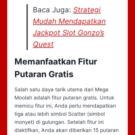
Baca Juga:
Strategi
Mudah Mendapatkan
Jackpot Slot Gonzo’s
Quest
Memanfaatkan Fitur
Putaran Gratis
Salah satu daya tarik utama dari Mega
Moolah adalah fitur putaran gratis. Untuk
memicu fitur ini, Anda perlu mendapatkan
tiga atau lebih simbol Scatter (simbol
monyet) di gulungan. Setelah fitur ini
diaktifkan, Anda akan diberikan 15 putaran