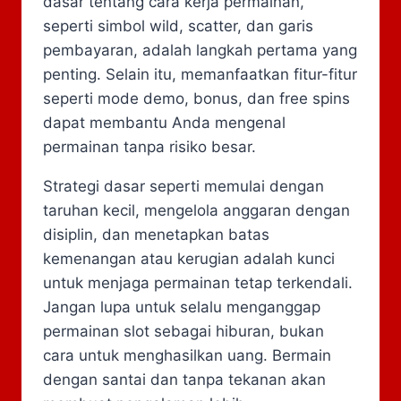
dasar tentang cara kerja permainan,
seperti simbol wild, scatter, dan garis
pembayaran, adalah langkah pertama yang
penting. Selain itu, memanfaatkan fitur-fitur
seperti mode demo, bonus, dan free spins
dapat membantu Anda mengenal
permainan tanpa risiko besar.
Strategi dasar seperti memulai dengan
taruhan kecil, mengelola anggaran dengan
disiplin, dan menetapkan batas
kemenangan atau kerugian adalah kunci
untuk menjaga permainan tetap terkendali.
Jangan lupa untuk selalu menganggap
permainan slot sebagai hiburan, bukan
cara untuk menghasilkan uang. Bermain
dengan santai dan tanpa tekanan akan