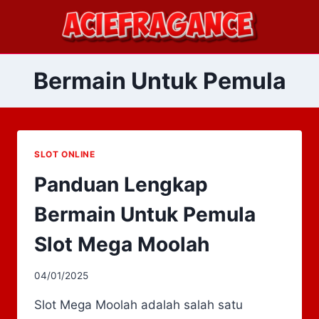
Skip
to
content
Bermain Untuk Pemula
SLOT ONLINE
Panduan Lengkap
Bermain Untuk Pemula
Slot Mega Moolah
04/01/2025
Slot Mega Moolah adalah salah satu