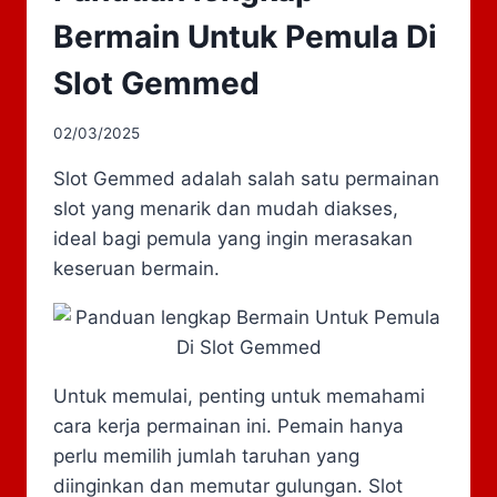
Bermain Untuk Pemula Di
Slot Gemmed
02/03/2025
Slot Gemmed adalah salah satu permainan
slot yang menarik dan mudah diakses,
ideal bagi pemula yang ingin merasakan
keseruan bermain.
Untuk memulai, penting untuk memahami
cara kerja permainan ini. Pemain hanya
perlu memilih jumlah taruhan yang
diinginkan dan memutar gulungan. Slot