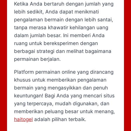
Ketika Anda bertaruh dengan jumlah yang
lebih sedikit, Anda dapat menikmati
pengalaman bermain dengan lebih santai,
tanpa merasa khawatir kehilangan uang
dalam jumlah besar. Ini memberi Anda
ruang untuk bereksperimen dengan
berbagai strategi dan melihat bagaimana
permainan berjalan.
Platform permainan online yang dirancang
khusus untuk memberikan pengalaman
bermain yang mengasyikkan dan penuh
keuntungan! Bagi Anda yang mencari situs
yang terpercaya, mudah digunakan, dan
memberikan peluang besar untuk menang,
haitogel
adalah pilihan terbaik.