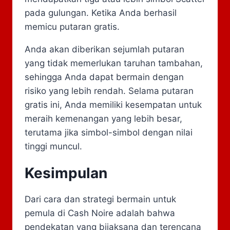
pada gulungan. Ketika Anda berhasil
memicu putaran gratis.
Anda akan diberikan sejumlah putaran
yang tidak memerlukan taruhan tambahan,
sehingga Anda dapat bermain dengan
risiko yang lebih rendah. Selama putaran
gratis ini, Anda memiliki kesempatan untuk
meraih kemenangan yang lebih besar,
terutama jika simbol-simbol dengan nilai
tinggi muncul.
Kesimpulan
Dari cara dan strategi bermain untuk
pemula di Cash Noire adalah bahwa
pendekatan yang bijaksana dan terencana