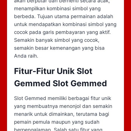
akan berputar dan berhenti secara acak,
menampilkan kombinasi simbol yang
berbeda. Tujuan utama permainan adalah
untuk mendapatkan kombinasi simbol yang
cocok pada garis pembayaran yang aktif.
Semakin banyak simbol yang cocok,
semakin besar kemenangan yang bisa
Anda raih.
Fitur-Fitur Unik Slot
Gemmed Slot Gemmed
Slot Gemmed memiliki berbagai fitur unik
yang membuatnya menonjol dan semakin
menarik untuk dimainkan, terutama bagi
pemain pemula maupun yang sudah
berpengalaman. Salah satu fitur yang