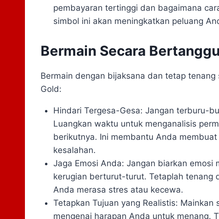
pembayaran tertinggi dan bagaimana car
simbol ini akan meningkatkan peluang A
Bermain Secara Bertangg
Bermain dengan bijaksana dan tetap tenang s
Gold:
Hindari Tergesa-Gesa: Jangan terburu-b
Luangkan waktu untuk menganalisis perm
berikutnya. Ini membantu Anda membuat 
kesalahan.
Jaga Emosi Anda: Jangan biarkan emosi 
kerugian berturut-turut. Tetaplah tenang d
Anda merasa stres atau kecewa.
Tetapkan Tujuan yang Realistis: Mainkan s
mengenai harapan Anda untuk menang. Te