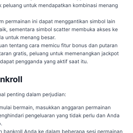
ak peluang untuk mendapatkan kombinasi menang
am permainan ini dapat menggantikan simbol lain
aik, sementara simbol scatter membuka akses ke
da untuk menang besar.
uan tentang cara memicu fitur bonus dan putaran
aran gratis, peluang untuk memenangkan jackpot
rdapat pengganda yang aktif saat itu.
kroll
al penting dalam perjudian:
mulai bermain, masukkan anggaran permainan
ghindari pengeluaran yang tidak perlu dan Anda
.
kan bankroll Anda ke dalam beberapa sesi permainan