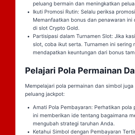
peluang bermain dan meningkatkan pelu
Ikuti Promosi Rutin: Selalu periksa promo
Memanfaatkan bonus dan penawaran ini 
di slot Crypto Gold.
Partisipasi dalam Turnamen Slot: Jika 
slot, coba ikut serta. Turnamen ini seri
mendapatkan keuntungan dari bonus tam
Pelajari Pola Permainan D
Mempelajari pola permainan dan simbol ju
peluang jackpot:
Amati Pola Pembayaran: Perhatikan pola
ini memberikan ide tentang bagaimana me
mengubah strategi taruhan Anda.
Ketahui Simbol dengan Pembayaran Tertin