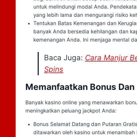
untuk melindungi modal Anda. Pendekata
yang lebih lama dan mengurangi risiko ke
Tentukan Batas Kemenangan dan Kerugia
banyak Anda bersedia kehilangan dan kap
kemenangan Anda. Ini menjaga mental da
Baca Juga:
Cara Manjur Be
Spins
Memanfaatkan Bonus Dan 
Banyak kasino online yang menawarkan bonu
meningkatkan peluang jackpot Anda:
Bonus Selamat Datang dan Putaran Grati
ditawarkan oleh kasino untuk menambah b