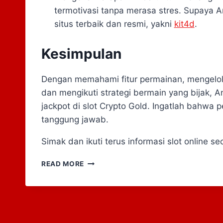
termotivasi tanpa merasa stres. Supaya 
situs terbaik dan resmi, yakni
kit4d
.
Kesimpulan
​Dengan memahami fitur permainan, mengelol
dan mengikuti strategi bermain yang bijak,
jackpot di slot Crypto Gold.​ Ingatlah bahwa
tanggung jawab.
Simak dan ikuti terus informasi slot online s
TRIK
READ MORE
TERBAIK
MENGOPTIMALKAN
PELUANG
JACKPOT
DI