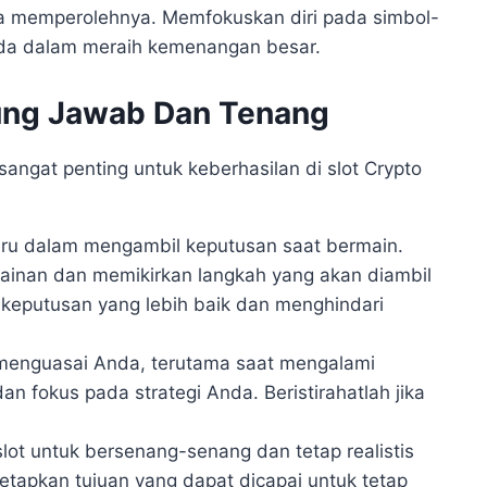
a memperolehnya. Memfokuskan diri pada simbol-
nda dalam meraih kemenangan besar.
ung Jawab Dan Tenang
angat penting untuk keberhasilan di slot Crypto
uru dalam mengambil keputusan saat bermain.
ainan dan memikirkan langkah yang akan diambil
keputusan yang lebih baik dan menghindari
menguasai Anda, terutama saat mengalami
an fokus pada strategi Anda. Beristirahatlah jika
lot untuk bersenang-senang dan tetap realistis
tapkan tujuan yang dapat dicapai untuk tetap