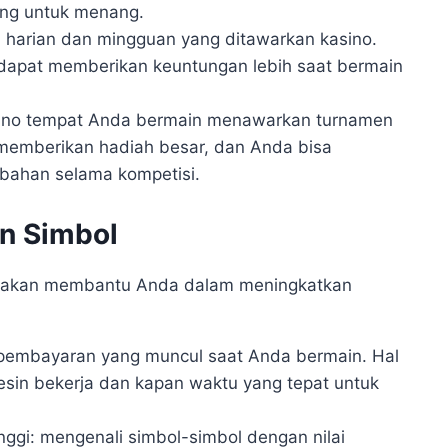
ang untuk menang.
si harian dan mingguan yang ditawarkan kasino.
dapat memberikan keuntungan lebih saat bermain
kasino tempat Anda bermain menawarkan turnamen
ng memberikan hadiah besar, dan Anda bisa
bahan selama kompetisi.
an Simbol
ga akan membantu Anda dalam meningkatkan
 pembayaran yang muncul saat Anda bermain. Hal
sin bekerja dan kapan waktu yang tepat untuk
ggi: mengenali simbol-simbol dengan nilai