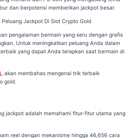
ibur dan berpotensi memberikan jackpot besar.
an pengalaman bermain yang seru dengan grafis
gkan. Untuk meningkatkan peluang Anda dalam
 terbaik yang dapat Anda terapkan saat bermain di
L
akan membahas mengenai trik terbaik
o gold.
 jackpot adalah memahami fitur-fitur utama yang
 enam reel dengan mekanisme hingga 46,656 cara