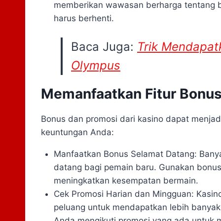
memberikan wawasan berharga tentang b
harus berhenti.
Baca Juga:
Trik Mendapatk
Olympus
Memanfaatkan Fitur Bonus
Bonus dan promosi dari kasino dapat menja
keuntungan Anda:
Manfaatkan Bonus Selamat Datang: Bany
datang bagi pemain baru. Gunakan bonus
meningkatkan kesempatan bermain.
Cek Promosi Harian dan Mingguan: Kasino
peluang untuk mendapatkan lebih banyak 
Anda mengikuti promosi yang ada untuk