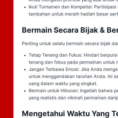
Ikuti Turnamen dan Kompetisi: Partisipas
tambahan untuk meraih hadiah besar se
Bermain Secara Bijak & B
Penting untuk selalu bermain secara bijak d
Tetap Tenang dan Fokus: Hindari berpura-
tenang dan fokus pada permainan untuk 
Jangan Terbawa Emosi: Jika Anda mengala
untuk menggandakan taruhan Anda. Ini se
uang dalam waktu yang singkat.
Bermain untuk Hiburan: Ingatlah bahwa p
yang realistis dan nikmati permainan da
Mengetahui Waktu Yang Te