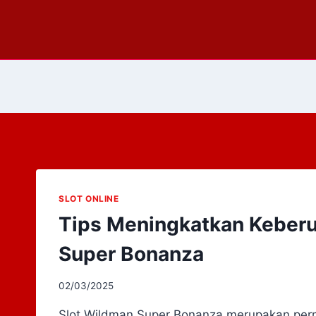
Skip
to
content
SLOT ONLINE
Tips Meningkatkan Keberu
Super Bonanza
02/03/2025
Slot Wildman Super Bonanza merupakan perma