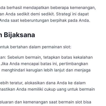
Anda berhasil mendapatkan beberapa kemenangan,
 Anda sedikit demi sedikit. Strategi ini dapat
da saat keberuntungan berpihak pada Anda.
n Bijaksana
untuk bertahan dalam permainan slot:
n: Sebelum bermain, tetapkan batas kekalahan
Jika Anda mencapai batas ini, pertimbangkan
 menghindari kerugian lebih lanjut dan menjaga
ebih teratur, alokasikan dana Anda ke dalam
mastikan Anda memiliki cukup uang untuk bermain
geluaran dan kemenangan saat bermain slot bisa