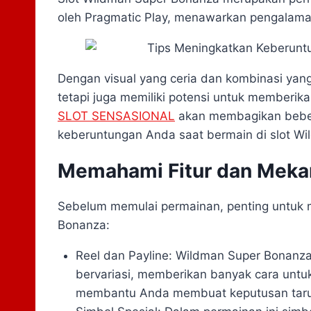
oleh Pragmatic Play, menawarkan pengalaman
Dengan visual yang ceria dan kombinasi yang
tetapi juga memiliki potensi untuk memberik
SLOT SENSASIONAL
akan membagikan beber
keberuntungan Anda saat bermain di slot W
Memahami Fitur dan Meka
Sebelum memulai permainan, penting untuk 
Bonanza:
Reel dan Payline: Wildman Super Bonanza 
bervariasi, memberikan banyak cara untu
membantu Anda membuat keputusan taruha