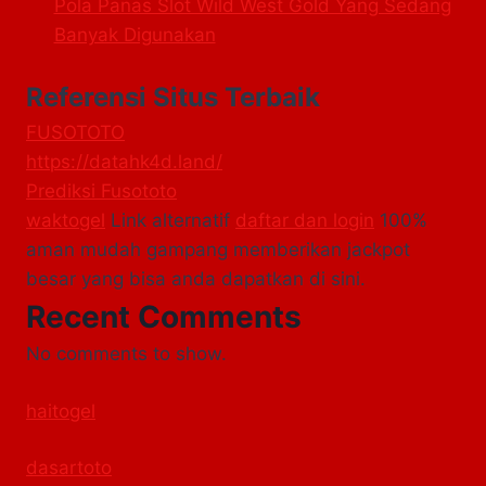
Pola Panas Slot Wild West Gold Yang Sedang
Banyak Digunakan
Referensi Situs Terbaik
FUSOTOTO
https://datahk4d.land/
Prediksi Fusototo
waktogel
Link alternatif
daftar dan login
100%
aman mudah gampang memberikan jackpot
besar yang bisa anda dapatkan di sini.
Recent Comments
No comments to show.
haitogel
dasartoto