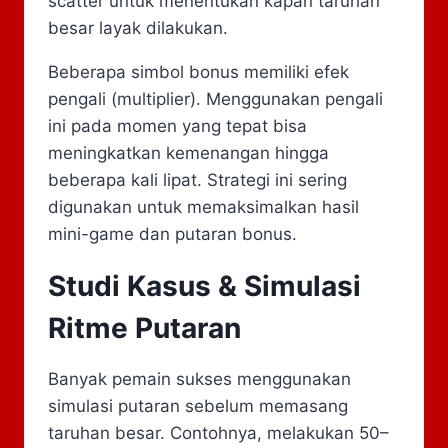
scatter untuk menentukan kapan taruhan
besar layak dilakukan.
Beberapa simbol bonus memiliki efek
pengali (multiplier). Menggunakan pengali
ini pada momen yang tepat bisa
meningkatkan kemenangan hingga
beberapa kali lipat. Strategi ini sering
digunakan untuk memaksimalkan hasil
mini-game dan putaran bonus.
Studi Kasus & Simulasi
Ritme Putaran
Banyak pemain sukses menggunakan
simulasi putaran sebelum memasang
taruhan besar. Contohnya, melakukan 50–