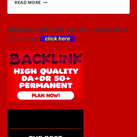
CARA
READ MORE
DAPAT
JACKPOT
GEDE
DI
NEED BACKLINK HIGH QUALITY and RELEVANT
SLOT
?
let us help.
click here
SUPER
GOLF
DRIVE