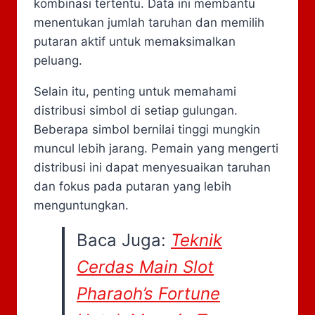
kombinasi tertentu. Data ini membantu
menentukan jumlah taruhan dan memilih
putaran aktif untuk memaksimalkan
peluang.
Selain itu, penting untuk memahami
distribusi simbol di setiap gulungan.
Beberapa simbol bernilai tinggi mungkin
muncul lebih jarang. Pemain yang mengerti
distribusi ini dapat menyesuaikan taruhan
dan fokus pada putaran yang lebih
menguntungkan.
Baca Juga:
Teknik
Cerdas Main Slot
Pharaoh’s Fortune