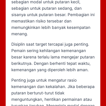
sebagian modal untuk putaran kecil,
sebagian untuk putaran sedang, dan
sisanya untuk putaran besar. Pembagian ini
memastikan risiko tersebar dan
memungkinkan lebih banyak kesempatan
menang.
Disiplin saat target tercapai juga penting.
Pemain sering kehilangan kemenangan
besar karena terlalu lama mengejar putaran
berikutnya. Dengan berhenti tepat waktu,
kemenangan yang diperoleh lebih aman.
Penting juga untuk mengatur rasio
kemenangan dan kekalahan. Jika beberapa
putaran berturut-turut tidak
menguntungkan, hentikan permainan atau
turunkan taruhan. Mengelola modal dengan