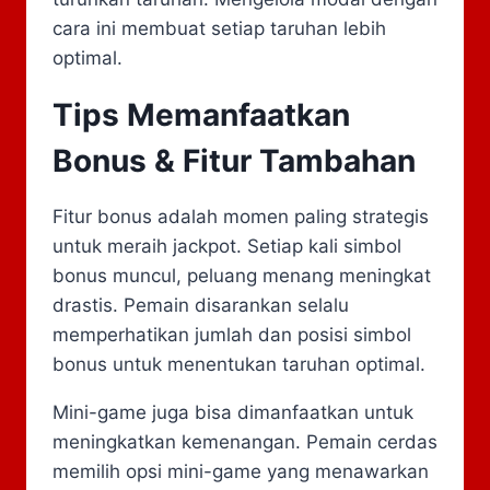
cara ini membuat setiap taruhan lebih
optimal.
Tips Memanfaatkan
Bonus & Fitur Tambahan
Fitur bonus adalah momen paling strategis
untuk meraih jackpot. Setiap kali simbol
bonus muncul, peluang menang meningkat
drastis. Pemain disarankan selalu
memperhatikan jumlah dan posisi simbol
bonus untuk menentukan taruhan optimal.
Mini-game juga bisa dimanfaatkan untuk
meningkatkan kemenangan. Pemain cerdas
memilih opsi mini-game yang menawarkan