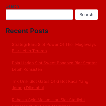
Search
Search
Recent Posts
Strategi Baru Slot Power Of Thor Megaways
Biar Lebih Terarah
Pola Harian Slot Sweet Bonanza Biar Scatter
Lebih Konsisten
Trik Unik Slot Gates Of Gatot Kaca Yang
Jarang Diketahui
Rahasia Spin Malam Hari Slot Starlight