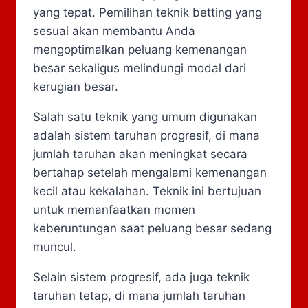
yang tepat. Pemilihan teknik betting yang
sesuai akan membantu Anda
mengoptimalkan peluang kemenangan
besar sekaligus melindungi modal dari
kerugian besar.
Salah satu teknik yang umum digunakan
adalah sistem taruhan progresif, di mana
jumlah taruhan akan meningkat secara
bertahap setelah mengalami kemenangan
kecil atau kekalahan. Teknik ini bertujuan
untuk memanfaatkan momen
keberuntungan saat peluang besar sedang
muncul.
Selain sistem progresif, ada juga teknik
taruhan tetap, di mana jumlah taruhan