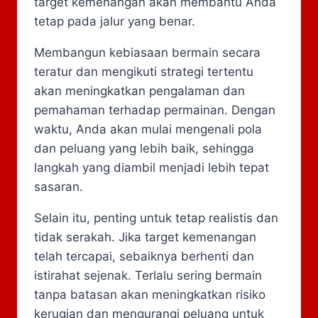
target kemenangan akan membantu Anda
tetap pada jalur yang benar.
Membangun kebiasaan bermain secara
teratur dan mengikuti strategi tertentu
akan meningkatkan pengalaman dan
pemahaman terhadap permainan. Dengan
waktu, Anda akan mulai mengenali pola
dan peluang yang lebih baik, sehingga
langkah yang diambil menjadi lebih tepat
sasaran.
Selain itu, penting untuk tetap realistis dan
tidak serakah. Jika target kemenangan
telah tercapai, sebaiknya berhenti dan
istirahat sejenak. Terlalu sering bermain
tanpa batasan akan meningkatkan risiko
kerugian dan mengurangi peluang untuk