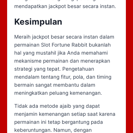
mendapatkan jackpot besar secara instan.
Kesimpulan
Meraih jackpot besar secara instan dalam
permainan Slot Fortune Rabbit bukanlah
hal yang mustahil jika Anda memahami
mekanisme permainan dan menerapkan
strategi yang tepat. Pengetahuan
mendalam tentang fitur, pola, dan timing
bermain sangat membantu dalam
meningkatkan peluang kemenangan.
Tidak ada metode ajaib yang dapat
menjamin kemenangan setiap saat karena
permainan ini tetap bergantung pada
keberuntungan. Namun, dengan