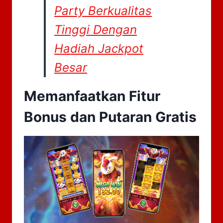
Party Berkualitas
Tinggi Dengan
Hadiah Jackpot
Besar
Memanfaatkan Fitur
Bonus dan Putaran Gratis