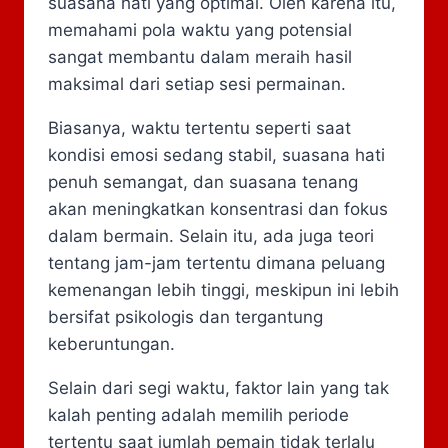
suasana hati yang optimal. Oleh karena itu,
memahami pola waktu yang potensial
sangat membantu dalam meraih hasil
maksimal dari setiap sesi permainan.
Biasanya, waktu tertentu seperti saat
kondisi emosi sedang stabil, suasana hati
penuh semangat, dan suasana tenang
akan meningkatkan konsentrasi dan fokus
dalam bermain. Selain itu, ada juga teori
tentang jam-jam tertentu dimana peluang
kemenangan lebih tinggi, meskipun ini lebih
bersifat psikologis dan tergantung
keberuntungan.
Selain dari segi waktu, faktor lain yang tak
kalah penting adalah memilih periode
tertentu saat jumlah pemain tidak terlalu