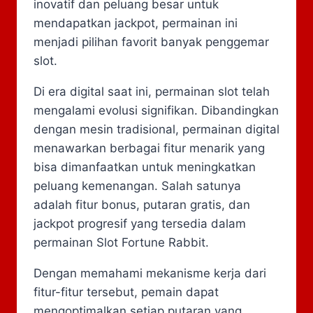
inovatif dan peluang besar untuk
mendapatkan jackpot, permainan ini
menjadi pilihan favorit banyak penggemar
slot.
Di era digital saat ini, permainan slot telah
mengalami evolusi signifikan. Dibandingkan
dengan mesin tradisional, permainan digital
menawarkan berbagai fitur menarik yang
bisa dimanfaatkan untuk meningkatkan
peluang kemenangan. Salah satunya
adalah fitur bonus, putaran gratis, dan
jackpot progresif yang tersedia dalam
permainan Slot Fortune Rabbit.
Dengan memahami mekanisme kerja dari
fitur-fitur tersebut, pemain dapat
mengoptimalkan setiap putaran yang