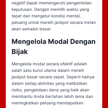
negatif dapat memengaruhi pengambilan
keputusan. Dengan memilih waktu yang
tepat dan mengatur kondisi mental,
peluang untuk meraih jackpot secara instan
akan semakin besar.
Mengelola Modal Dengan
Bijak
Mengelola modal secara efektif adalah
salah satu kunci utama dalam meraih
jackpot besar secara cepat. Seperti halnya
dalam setiap aktivitas yang melibatkan
risiko, pengelolaan dana yang baik akan
membantu Anda bertahan lebih lama dan
meningkatkan peluang mendapatkan