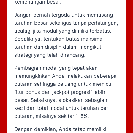
kemenangan besar.
Jangan pernah tergoda untuk memasang
taruhan besar sekaligus tanpa perhitungan,
apalagi jika modal yang dimiliki terbatas.
Sebaliknya, tentukan batas maksimal
taruhan dan disiplin dalam mengikuti
strategi yang telah dirancang.
Pembagian modal yang tepat akan
memungkinkan Anda melakukan beberapa
putaran sehingga peluang untuk memicu
fitur bonus dan jackpot progresif lebih
besar. Sebaiknya, alokasikan sebagian
kecil dari total modal untuk taruhan per
putaran, misalnya sekitar 1-5%.
Dengan demikian, Anda tetap memiliki