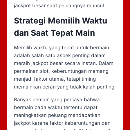
jackpot besar saat peluangnya muncul.
Strategi Memilih Waktu
dan Saat Tepat Main
Memilih waktu yang tepat untuk bermain
adalah salah satu aspek penting dalam
meraih jackpot besar secara instan. Dalam
permainan slot, keberuntungan memang
menjadi faktor utama, tetapi timing
memainkan peran yang tidak kalah penting.
Banyak pemain yang percaya bahwa
bermain pada waktu tertentu dapat
meningkatkan peluang mendapatkan
jackpot karena faktor keberuntungan dan