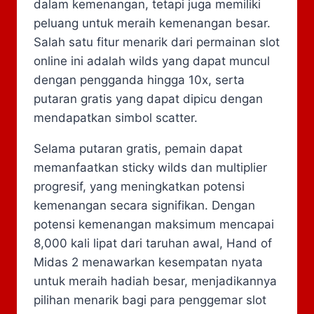
dalam kemenangan, tetapi juga memiliki
peluang untuk meraih kemenangan besar.
Salah satu fitur menarik dari permainan slot
online ini adalah wilds yang dapat muncul
dengan pengganda hingga 10x, serta
putaran gratis yang dapat dipicu dengan
mendapatkan simbol scatter.
Selama putaran gratis, pemain dapat
memanfaatkan sticky wilds dan multiplier
progresif, yang meningkatkan potensi
kemenangan secara signifikan. Dengan
potensi kemenangan maksimum mencapai
8,000 kali lipat dari taruhan awal, Hand of
Midas 2 menawarkan kesempatan nyata
untuk meraih hadiah besar, menjadikannya
pilihan menarik bagi para penggemar slot