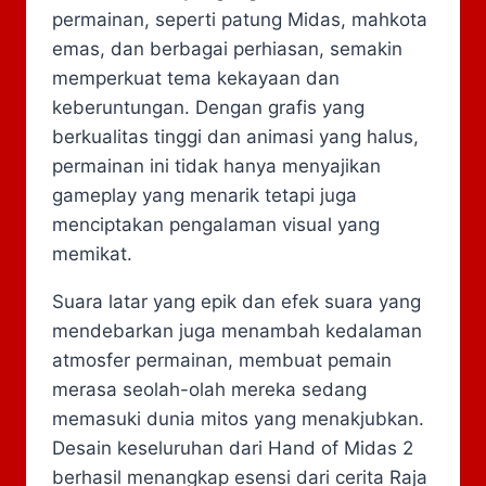
permainan, seperti patung Midas, mahkota
emas, dan berbagai perhiasan, semakin
memperkuat tema kekayaan dan
keberuntungan. Dengan grafis yang
berkualitas tinggi dan animasi yang halus,
permainan ini tidak hanya menyajikan
gameplay yang menarik tetapi juga
menciptakan pengalaman visual yang
memikat.
Suara latar yang epik dan efek suara yang
mendebarkan juga menambah kedalaman
atmosfer permainan, membuat pemain
merasa seolah-olah mereka sedang
memasuki dunia mitos yang menakjubkan.
Desain keseluruhan dari Hand of Midas 2
berhasil menangkap esensi dari cerita Raja