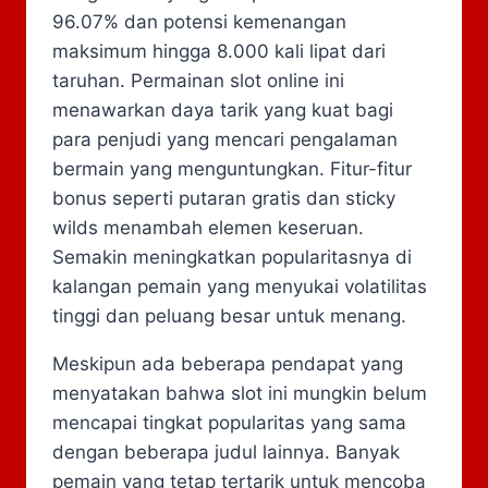
96.07% dan potensi kemenangan
maksimum hingga 8.000 kali lipat dari
taruhan. Permainan slot online ini
menawarkan daya tarik yang kuat bagi
para penjudi yang mencari pengalaman
bermain yang menguntungkan. Fitur-fitur
bonus seperti putaran gratis dan sticky
wilds menambah elemen keseruan.
Semakin meningkatkan popularitasnya di
kalangan pemain yang menyukai volatilitas
tinggi dan peluang besar untuk menang.
Meskipun ada beberapa pendapat yang
menyatakan bahwa slot ini mungkin belum
mencapai tingkat popularitas yang sama
dengan beberapa judul lainnya. Banyak
pemain yang tetap tertarik untuk mencoba