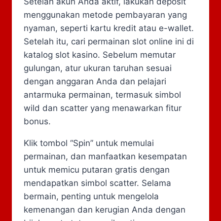
Setelah akun Anda aktif, lakukan deposit
menggunakan metode pembayaran yang
nyaman, seperti kartu kredit atau e-wallet.
Setelah itu, cari permainan slot online ini di
katalog slot kasino. Sebelum memutar
gulungan, atur ukuran taruhan sesuai
dengan anggaran Anda dan pelajari
antarmuka permainan, termasuk simbol
wild dan scatter yang menawarkan fitur
bonus.
Klik tombol “Spin” untuk memulai
permainan, dan manfaatkan kesempatan
untuk memicu putaran gratis dengan
mendapatkan simbol scatter. Selama
bermain, penting untuk mengelola
kemenangan dan kerugian Anda dengan