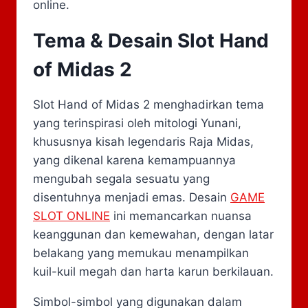
online.
Tema & Desain Slot Hand
of Midas 2
Slot Hand of Midas 2 menghadirkan tema
yang terinspirasi oleh mitologi Yunani,
khususnya kisah legendaris Raja Midas,
yang dikenal karena kemampuannya
mengubah segala sesuatu yang
disentuhnya menjadi emas. Desain
GAME
SLOT ONLINE
ini memancarkan nuansa
keanggunan dan kemewahan, dengan latar
belakang yang memukau menampilkan
kuil-kuil megah dan harta karun berkilauan.
Simbol-simbol yang digunakan dalam