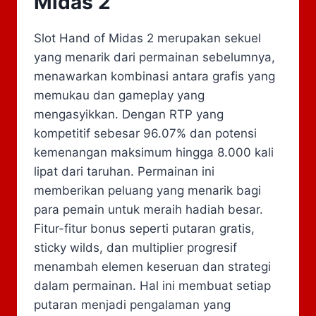
Midas 2
Slot Hand of Midas 2 merupakan sekuel
yang menarik dari permainan sebelumnya,
menawarkan kombinasi antara grafis yang
memukau dan gameplay yang
mengasyikkan. Dengan RTP yang
kompetitif sebesar 96.07% dan potensi
kemenangan maksimum hingga 8.000 kali
lipat dari taruhan. Permainan ini
memberikan peluang yang menarik bagi
para pemain untuk meraih hadiah besar.
Fitur-fitur bonus seperti putaran gratis,
sticky wilds, dan multiplier progresif
menambah elemen keseruan dan strategi
dalam permainan. Hal ini membuat setiap
putaran menjadi pengalaman yang