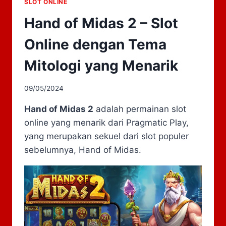
SLOT ONLINE
SLOT
HAND
Hand of Midas 2 – Slot
OF
MIDAS
Online dengan Tema
2
Mitologi yang Menarik
09/05/2024
Hand of Midas 2
adalah permainan slot
online yang menarik dari Pragmatic Play,
yang merupakan sekuel dari slot populer
sebelumnya, Hand of Midas.