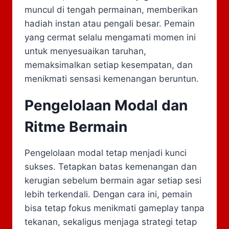
muncul di tengah permainan, memberikan
hadiah instan atau pengali besar. Pemain
yang cermat selalu mengamati momen ini
untuk menyesuaikan taruhan,
memaksimalkan setiap kesempatan, dan
menikmati sensasi kemenangan beruntun.
Pengelolaan Modal dan
Ritme Bermain
Pengelolaan modal tetap menjadi kunci
sukses. Tetapkan batas kemenangan dan
kerugian sebelum bermain agar setiap sesi
lebih terkendali. Dengan cara ini, pemain
bisa tetap fokus menikmati gameplay tanpa
tekanan, sekaligus menjaga strategi tetap