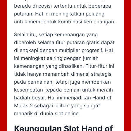
berada di posisi tertentu untuk beberapa
putaran. Hal ini meningkatkan peluang
untuk membentuk kombinasi kemenangan.
Selain itu, setiap kemenangan yang
diperoleh selama fitur putaran gratis dapat
dilengkapi dengan multiplier progresif. Hal
ini meningkat seiring dengan jumlah
kemenangan yang dihasilkan. Fitur-fitur ini
tidak hanya menambah dimensi strategis
pada permainan, tetapi juga memberikan
kesempatan kepada pemain untuk meraih
hadiah besar. Hal ini menjadikan Hand of
Midas 2 sebagai pilihan yang sangat
menarik di dunia slot online.
Keunggulan Slot Hand of