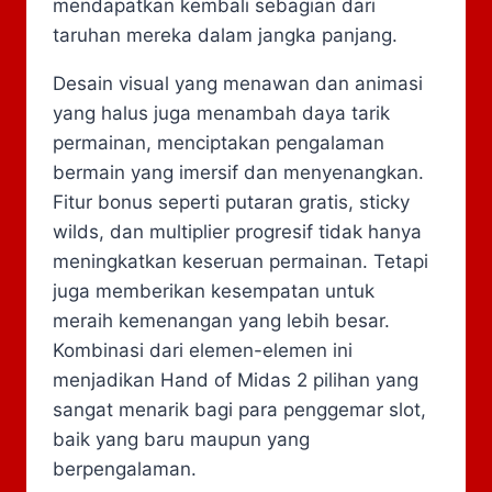
mendapatkan kembali sebagian dari
taruhan mereka dalam jangka panjang.
Desain visual yang menawan dan animasi
yang halus juga menambah daya tarik
permainan, menciptakan pengalaman
bermain yang imersif dan menyenangkan.
Fitur bonus seperti putaran gratis, sticky
wilds, dan multiplier progresif tidak hanya
meningkatkan keseruan permainan. Tetapi
juga memberikan kesempatan untuk
meraih kemenangan yang lebih besar.
Kombinasi dari elemen-elemen ini
menjadikan Hand of Midas 2 pilihan yang
sangat menarik bagi para penggemar slot,
baik yang baru maupun yang
berpengalaman.