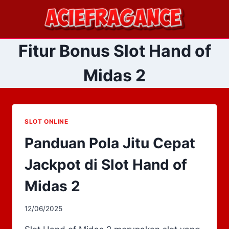
Skip
to
content
Fitur Bonus Slot Hand of
Midas 2
SLOT ONLINE
Panduan Pola Jitu Cepat
Jackpot di Slot Hand of
Midas 2
12/06/2025