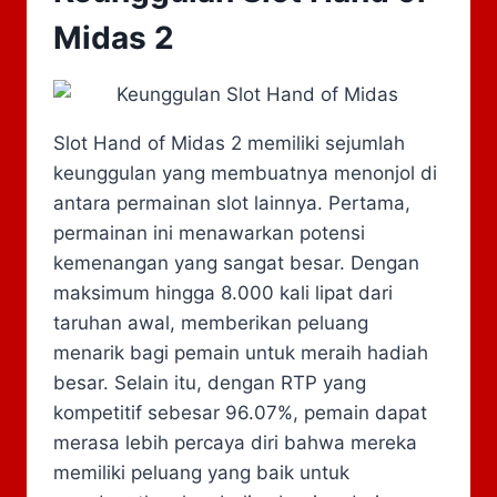
Midas 2
Slot Hand of Midas 2 memiliki sejumlah
keunggulan yang membuatnya menonjol di
antara permainan slot lainnya. Pertama,
permainan ini menawarkan potensi
kemenangan yang sangat besar. Dengan
maksimum hingga 8.000 kali lipat dari
taruhan awal, memberikan peluang
menarik bagi pemain untuk meraih hadiah
besar. Selain itu, dengan RTP yang
kompetitif sebesar 96.07%, pemain dapat
merasa lebih percaya diri bahwa mereka
memiliki peluang yang baik untuk