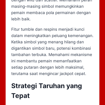
dengan wild dan scatter. Memahami peran
masing-masing simbol memungkinkan
pemain membaca pola permainan dengan
lebih baik.
Fitur tumble dan respins menjadi kunci
dalam meningkatkan peluang kemenangan.
Ketika simbol yang menang hilang dan
digantikan simbol baru, potensi kombinasi
tambahan terbuka. Memahami mekanisme
ini membantu pemain memanfaatkan
setiap putaran dengan lebih maksimal,
terutama saat mengincar jackpot cepat.
Strategi Taruhan yang
Tepat