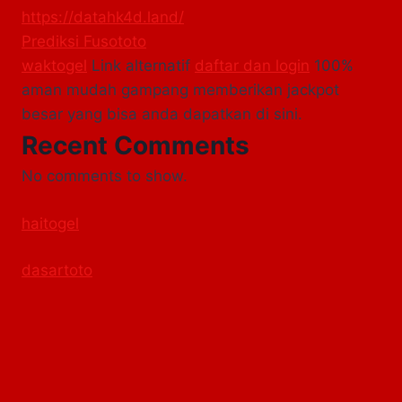
https://datahk4d.land/
Prediksi Fusototo
waktogel
Link alternatif
daftar dan login
100%
aman mudah gampang memberikan jackpot
besar yang bisa anda dapatkan di sini.
Recent Comments
No comments to show.
haitogel
dasartoto