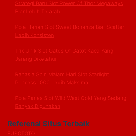
Strategi Baru Slot Power Of Thor Megaways
Biar Lebih Terarah
Pola Harian Slot Sweet Bonanza Biar Scatter
Lebih Konsisten
Trik Unik Slot Gates Of Gatot Kaca Yang
Jarang Diketahui
Rahasia Spin Malam Hari Slot Starlight
Princess 1000 Lebih Maksimal
Pola Panas Slot Wild West Gold Yang Sedang
Banyak Digunakan
Referensi Situs Terbaik
FUSOTOTO