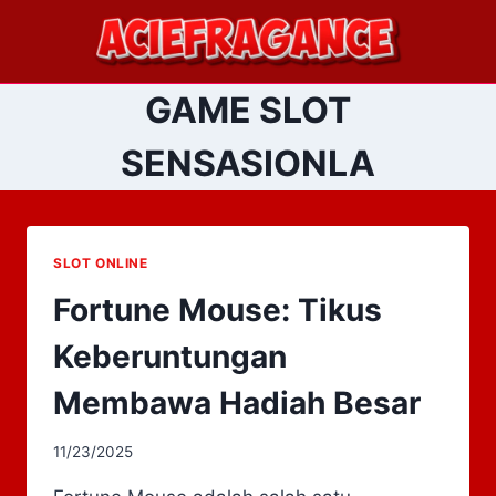
Skip
to
content
GAME SLOT
SENSASIONLA
SLOT ONLINE
Fortune Mouse: Tikus
Keberuntungan
Membawa Hadiah Besar
11/23/2025