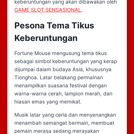
keberuntungan yang akan dibawakan oleh
GAME SLOT SENSASIONAL
.
Pesona Tema Tikus
Keberuntungan
Fortune Mouse mengusung tema tikus
sebagai simbol keberuntungan yang kerap
dijumpai dalam budaya Asia, khususnya
Tionghoa. Latar belakang permainan
menampilkan suasana festival dengan
warna-warna cerah, lampion merah, dan
hiasan emas yang memikat.
Musik latar yang ceria dan menyenangkan
menambah semangat bermain, membuat
pemain merasa sedang merayakan