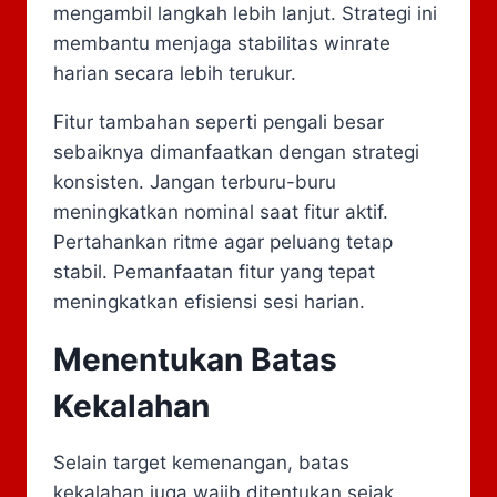
mengambil langkah lebih lanjut. Strategi ini
membantu menjaga stabilitas winrate
harian secara lebih terukur.
Fitur tambahan seperti pengali besar
sebaiknya dimanfaatkan dengan strategi
konsisten. Jangan terburu-buru
meningkatkan nominal saat fitur aktif.
Pertahankan ritme agar peluang tetap
stabil. Pemanfaatan fitur yang tepat
meningkatkan efisiensi sesi harian.
Menentukan Batas
Kekalahan
Selain target kemenangan, batas
kekalahan juga wajib ditentukan sejak