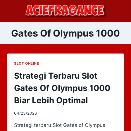
Skip
to
content
Gates Of Olympus 1000
SLOT ONLINE
Strategi Terbaru Slot
Gates Of Olympus 1000
Biar Lebih Optimal
04/23/2026
Strategi terbaru Slot Gates of Olympus