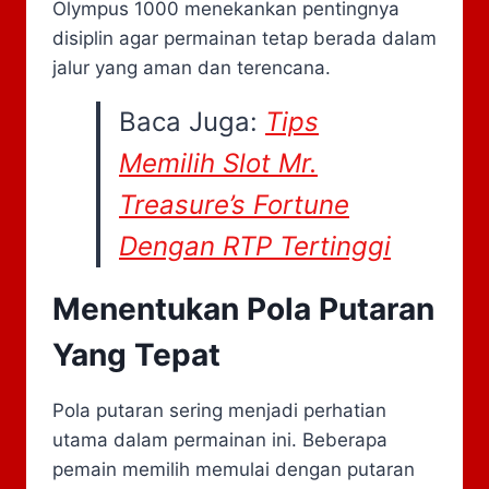
Olympus 1000 menekankan pentingnya
disiplin agar permainan tetap berada dalam
jalur yang aman dan terencana.
Baca Juga:
Tips
Memilih Slot Mr.
Treasure’s Fortune
Dengan RTP Tertinggi
Menentukan Pola Putaran
Yang Tepat
Pola putaran sering menjadi perhatian
utama dalam permainan ini. Beberapa
pemain memilih memulai dengan putaran