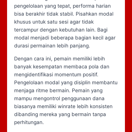
pengelolaan yang tepat, performa harian
bisa berakhir tidak stabil. Pisahkan modal
khusus untuk satu sesi agar tidak
tercampur dengan kebutuhan lain. Bagi
modal menjadi beberapa bagian kecil agar
durasi permainan lebih panjang.
Dengan cara ini, pemain memiliki lebih
banyak kesempatan membaca pola dan
mengidentifikasi momentum positif.
Pengelolaan modal yang disiplin membantu
menjaga ritme bermain. Pemain yang
mampu mengontrol penggunaan dana
biasanya memiliki winrate lebih konsisten
dibanding mereka yang bermain tanpa
perhitungan.