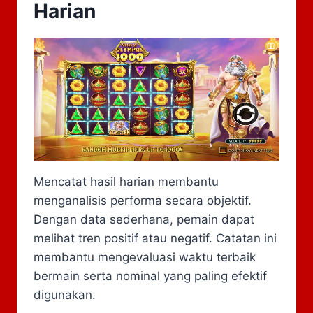
Harian
Mencatat hasil harian membantu
menganalisis performa secara objektif.
Dengan data sederhana, pemain dapat
melihat tren positif atau negatif. Catatan ini
membantu mengevaluasi waktu terbaik
bermain serta nominal yang paling efektif
digunakan.