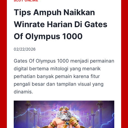
SLOT ONLINE
1000
BIAR
Tips Ampuh Naikkan
LEBIH
OPTIMAL
Winrate Harian Di Gates
Of Olympus 1000
02/22/2026
Gates Of Olympus 1000 menjadi permainan
digital bertema mitologi yang menarik
perhatian banyak pemain karena fitur
pengali besar dan tampilan visual yang
dinamis.