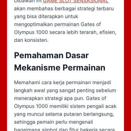
Dibawah ini
GAME SLOT SENSASIONAL
akan membahas berbagai strategi terbaru
yang bisa diterapkan untuk
mengoptimalkan permainan Gates of
Olympus 1000 secara lebih terarah, efisien,
dan konsisten.
Pemahaman Dasar
Mekanisme Permainan
Memahami cara kerja permainan menjadi
langkah awal yang sangat penting sebelum
menerapkan strategi apa pun. Gates of
Olympus 1000 memiliki sistem pengali acak
yang muncul selama putaran berlangsung,
sehingga pemain perlu mengenali
bagaimana simbol dan fitur bekerja secara