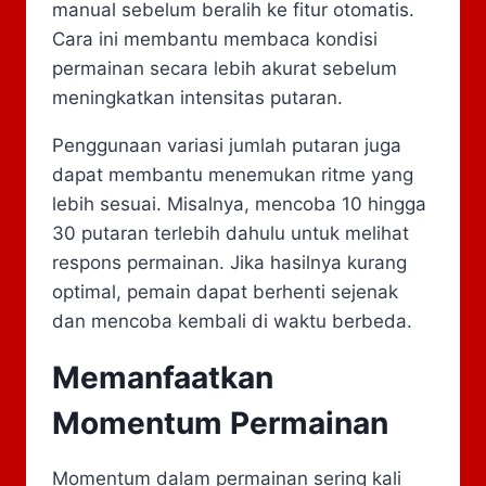
manual sebelum beralih ke fitur otomatis.
Cara ini membantu membaca kondisi
permainan secara lebih akurat sebelum
meningkatkan intensitas putaran.
Penggunaan variasi jumlah putaran juga
dapat membantu menemukan ritme yang
lebih sesuai. Misalnya, mencoba 10 hingga
30 putaran terlebih dahulu untuk melihat
respons permainan. Jika hasilnya kurang
optimal, pemain dapat berhenti sejenak
dan mencoba kembali di waktu berbeda.
Memanfaatkan
Momentum Permainan
Momentum dalam permainan sering kali