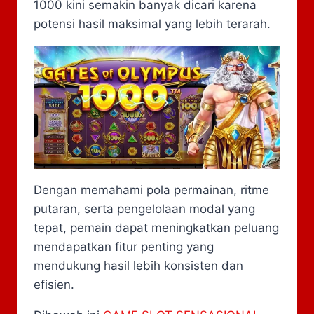
1000 kini semakin banyak dicari karena
potensi hasil maksimal yang lebih terarah.
Dengan memahami pola permainan, ritme
putaran, serta pengelolaan modal yang
tepat, pemain dapat meningkatkan peluang
mendapatkan fitur penting yang
mendukung hasil lebih konsisten dan
efisien.