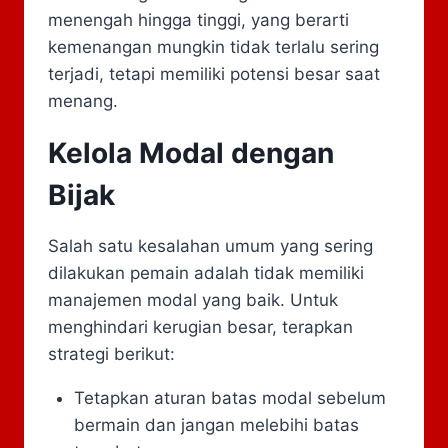
menengah hingga tinggi, yang berarti
kemenangan mungkin tidak terlalu sering
terjadi, tetapi memiliki potensi besar saat
menang.
Kelola Modal dengan
Bijak
Salah satu kesalahan umum yang sering
dilakukan pemain adalah tidak memiliki
manajemen modal yang baik. Untuk
menghindari kerugian besar, terapkan
strategi berikut:
Tetapkan aturan batas modal sebelum
bermain dan jangan melebihi batas