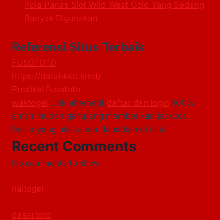
Pola Panas Slot Wild West Gold Yang Sedang
Banyak Digunakan
Referensi Situs Terbaik
FUSOTOTO
https://datahk4d.land/
Prediksi Fusototo
waktogel
Link alternatif
daftar dan login
100%
aman mudah gampang memberikan jackpot
besar yang bisa anda dapatkan di sini.
Recent Comments
No comments to show.
haitogel
dasartoto