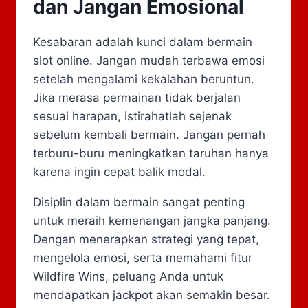
dan Jangan Emosional
Kesabaran adalah kunci dalam bermain
slot online. Jangan mudah terbawa emosi
setelah mengalami kekalahan beruntun.
Jika merasa permainan tidak berjalan
sesuai harapan, istirahatlah sejenak
sebelum kembali bermain. Jangan pernah
terburu-buru meningkatkan taruhan hanya
karena ingin cepat balik modal.
Disiplin dalam bermain sangat penting
untuk meraih kemenangan jangka panjang.
Dengan menerapkan strategi yang tepat,
mengelola emosi, serta memahami fitur
Wildfire Wins, peluang Anda untuk
mendapatkan jackpot akan semakin besar.