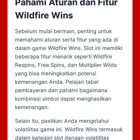
Pahami Aturan dan Fitur
Wildfire Wins
Sebelum mulai bermain, penting untuk
memahami aturan serta fitur yang ada di
dalam game Wildfire Wins. Slot ini memiliki
beberapa fitur menarik seperti Wildfire
Respins, Free Spins, dan Multiplier Wilds
yang bisa meningkatkan potensi
kemenangan Anda. Pelajari tabel
pembayaran dan pahami bagaimana
kombinasi simbol dapat menghasilkan
kemenangan.
Selain itu, pastikan Anda mengetahui
volatilitas game ini. Wildfire Wins termasuk
dalam kategori slot dengan volatilitas