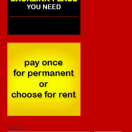
Search