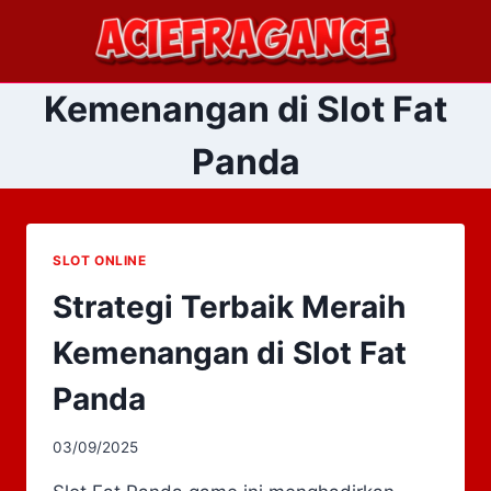
Skip
to
content
Kemenangan di Slot Fat
Panda
SLOT ONLINE
Strategi Terbaik Meraih
Kemenangan di Slot Fat
Panda
03/09/2025