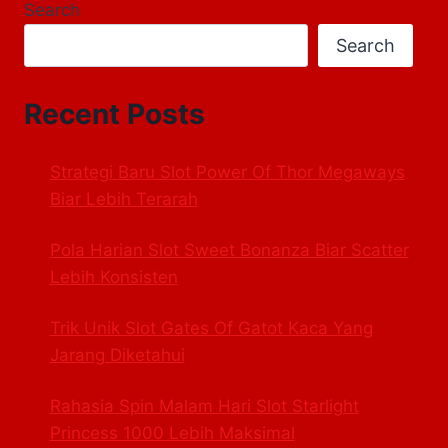
Search
Search
Recent Posts
Strategi Baru Slot Power Of Thor Megaways
Biar Lebih Terarah
Pola Harian Slot Sweet Bonanza Biar Scatter
Lebih Konsisten
Trik Unik Slot Gates Of Gatot Kaca Yang
Jarang Diketahui
Rahasia Spin Malam Hari Slot Starlight
Princess 1000 Lebih Maksimal