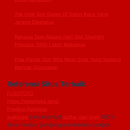
Trik Unik Slot Gates Of Gatot Kaca Yang
Jarang Diketahui
Rahasia Spin Malam Hari Slot Starlight
Princess 1000 Lebih Maksimal
Pola Panas Slot Wild West Gold Yang Sedang
Banyak Digunakan
Referensi Situs Terbaik
FUSOTOTO
https://datahk4d.land/
Prediksi Fusototo
waktogel
Link alternatif
daftar dan login
100%
aman mudah gampang memberikan jackpot