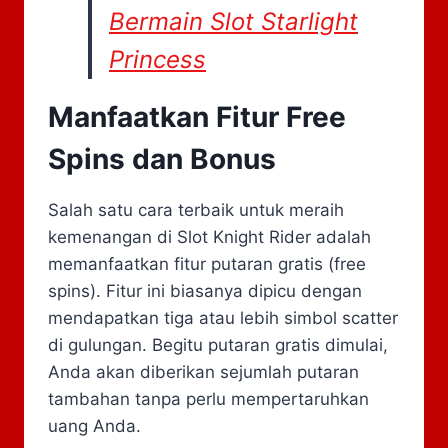
Bermain Slot Starlight
Princess
Manfaatkan Fitur Free
Spins dan Bonus
Salah satu cara terbaik untuk meraih
kemenangan di Slot Knight Rider adalah
memanfaatkan fitur putaran gratis (free
spins). Fitur ini biasanya dipicu dengan
mendapatkan tiga atau lebih simbol scatter
di gulungan. Begitu putaran gratis dimulai,
Anda akan diberikan sejumlah putaran
tambahan tanpa perlu mempertaruhkan
uang Anda.