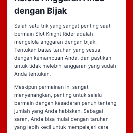
dengan Bijak
Salah satu trik yang sangat penting saat
bermain Slot Knight Rider adalah
mengelola anggaran dengan bijak.
Tentukan batas taruhan yang sesuai
dengan kemampuan Anda, dan pastikan
untuk tidak melebihi anggaran yang sudah
Anda tentukan.
Meskipun permainan ini sangat
menyenangkan, penting untuk selalu
bermain dengan kesadaran penuh tentang
jumlah yang Anda habiskan. Sebagai
saran, Anda bisa mulai dengan taruhan
yang lebih kecil untuk mempelajari cara