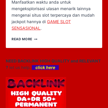
Manfaatkan waktu anda untuk
mengeksplorisasi ulasan menarik lainnya
mengenai situs slot terpercaya dan mudah
jackpot hannya di
GAME SLOT
SENSASIONAL
.
CARA
READ MORE
AMPUH
MERAIH
KEMENANGAN
DI
NEED BACKLINK HIGH QUALITY and RELEVANT
SLOT
?
let us help.
click here
KNIGHT
RIDER