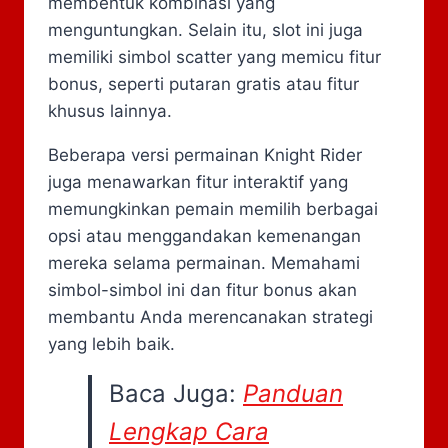
membentuk kombinasi yang
menguntungkan. Selain itu, slot ini juga
memiliki simbol scatter yang memicu fitur
bonus, seperti putaran gratis atau fitur
khusus lainnya.
Beberapa versi permainan Knight Rider
juga menawarkan fitur interaktif yang
memungkinkan pemain memilih berbagai
opsi atau menggandakan kemenangan
mereka selama permainan. Memahami
simbol-simbol ini dan fitur bonus akan
membantu Anda merencanakan strategi
yang lebih baik.
Baca Juga:
Panduan
Lengkap Cara