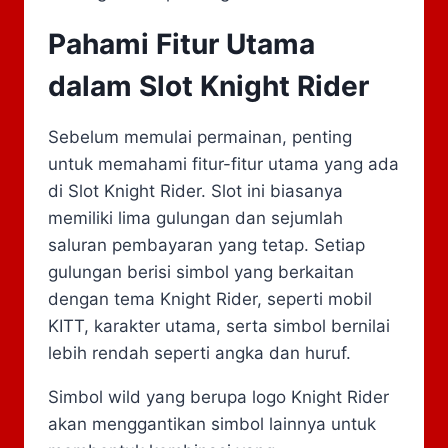
Pahami Fitur Utama
dalam Slot Knight Rider
Sebelum memulai permainan, penting
untuk memahami fitur-fitur utama yang ada
di Slot Knight Rider. Slot ini biasanya
memiliki lima gulungan dan sejumlah
saluran pembayaran yang tetap. Setiap
gulungan berisi simbol yang berkaitan
dengan tema Knight Rider, seperti mobil
KITT, karakter utama, serta simbol bernilai
lebih rendah seperti angka dan huruf.
Simbol wild yang berupa logo Knight Rider
akan menggantikan simbol lainnya untuk