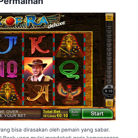
Permainan
yang bisa dirasakan oleh pemain yang sabar.
l Book yang mulai mendekati garis kemenangan