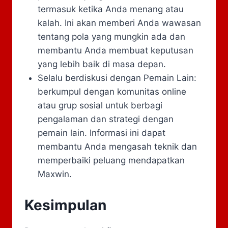
termasuk ketika Anda menang atau
kalah. Ini akan memberi Anda wawasan
tentang pola yang mungkin ada dan
membantu Anda membuat keputusan
yang lebih baik di masa depan.
Selalu berdiskusi dengan Pemain Lain:
berkumpul dengan komunitas online
atau grup sosial untuk berbagi
pengalaman dan strategi dengan
pemain lain. Informasi ini dapat
membantu Anda mengasah teknik dan
memperbaiki peluang mendapatkan
Maxwin.
Kesimpulan