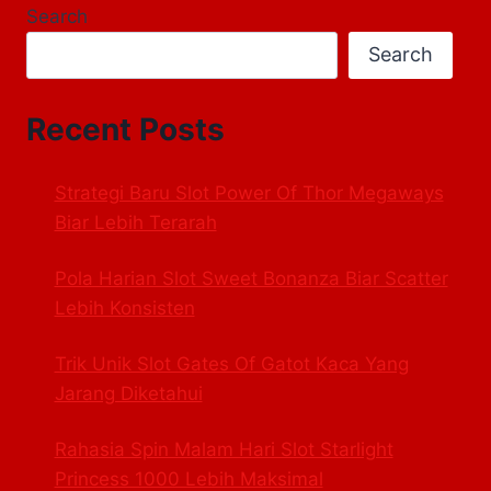
Search
Search
Recent Posts
Strategi Baru Slot Power Of Thor Megaways
Biar Lebih Terarah
Pola Harian Slot Sweet Bonanza Biar Scatter
Lebih Konsisten
Trik Unik Slot Gates Of Gatot Kaca Yang
Jarang Diketahui
Rahasia Spin Malam Hari Slot Starlight
Princess 1000 Lebih Maksimal