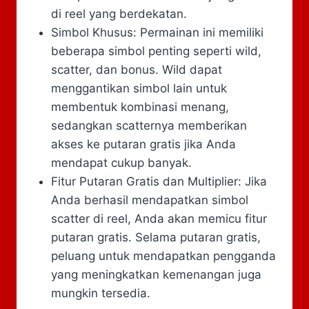
di reel yang berdekatan.
Simbol Khusus: Permainan ini memiliki
beberapa simbol penting seperti wild,
scatter, dan bonus. Wild dapat
menggantikan simbol lain untuk
membentuk kombinasi menang,
sedangkan scatternya memberikan
akses ke putaran gratis jika Anda
mendapat cukup banyak.
Fitur Putaran Gratis dan Multiplier: Jika
Anda berhasil mendapatkan simbol
scatter di reel, Anda akan memicu fitur
putaran gratis. Selama putaran gratis,
peluang untuk mendapatkan pengganda
yang meningkatkan kemenangan juga
mungkin tersedia.