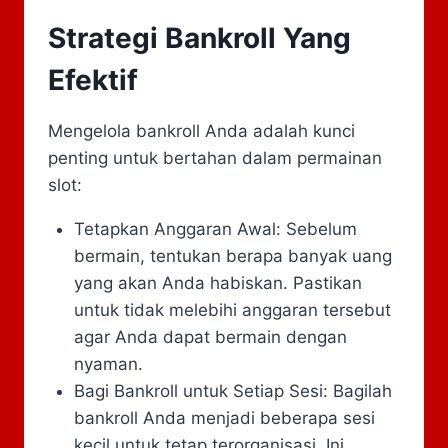
Strategi Bankroll Yang
Efektif
Mengelola bankroll Anda adalah kunci
penting untuk bertahan dalam permainan
slot:
Tetapkan Anggaran Awal: Sebelum
bermain, tentukan berapa banyak uang
yang akan Anda habiskan. Pastikan
untuk tidak melebihi anggaran tersebut
agar Anda dapat bermain dengan
nyaman.
Bagi Bankroll untuk Setiap Sesi: Bagilah
bankroll Anda menjadi beberapa sesi
kecil untuk tetap terorganisasi. Ini