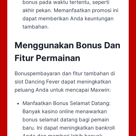
bonus pada waktu tertentu, seperti
akhir pekan. Memanfaatkan promosi ini
dapat memberikan Anda keuntungan
tambahan.
Menggunakan Bonus Dan
Fitur Permainan
Bonuspembayaran dan fitur tambahan di
slot Dancing Fever dapat meningkatkan
peluang Anda untuk mencapai Maxwin:
Manfaatkan Bonus Selamat Datang:
Banyak kasino online menawarkan
bonus selamat datang bagi pemain
baru. Ini dapat meningkatkan bankroll
Anda dan memberi lebih banyak