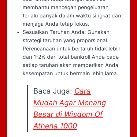
membantu mencegah pengeluaran
terlalu banyak dalam waktu singkat dan
menjaga Anda tetap fokus.
Sesuaikan Taruhan Anda: Gunakan
strategi taruhan yang proporsional.
Perencanaan untuk bertaruh tidak lebih
dari 1-2% dari total bankroll Anda pada
setiap taruhan akan memberikan Anda
kesempatan untuk bermain lebih lama.
Baca Juga:
Cara
Mudah Agar Menang
Besar di Wisdom Of
Athena 1000