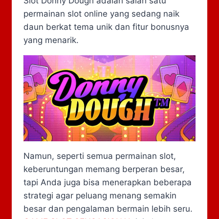
Slot Donny Dough adalah salah satu
permainan slot online yang sedang naik
daun berkat tema unik dan fitur bonusnya
yang menarik.
Namun, seperti semua permainan slot,
keberuntungan memang berperan besar,
tapi Anda juga bisa menerapkan beberapa
strategi agar peluang menang semakin
besar dan pengalaman bermain lebih seru.