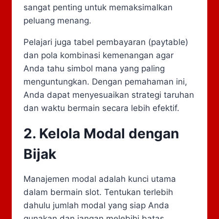
sangat penting untuk memaksimalkan
peluang menang.
Pelajari juga tabel pembayaran (paytable)
dan pola kombinasi kemenangan agar
Anda tahu simbol mana yang paling
menguntungkan. Dengan pemahaman ini,
Anda dapat menyesuaikan strategi taruhan
dan waktu bermain secara lebih efektif.
2. Kelola Modal dengan
Bijak
Manajemen modal adalah kunci utama
dalam bermain slot. Tentukan terlebih
dahulu jumlah modal yang siap Anda
gunakan dan jangan melebihi batas