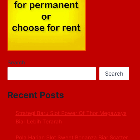
Search
Search
Recent Posts
Strategi Baru Slot Power Of Thor Megaways
Biar Lebih Terarah
Pola Harian Slot Sweet Bonanza Biar Scatter