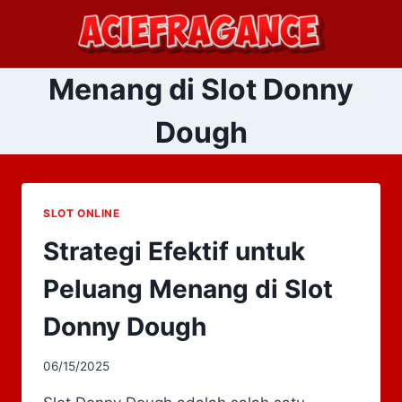
Skip
to
content
Menang di Slot Donny
Dough
SLOT ONLINE
Strategi Efektif untuk
Peluang Menang di Slot
Donny Dough
06/15/2025