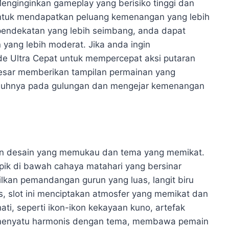
enginginkan gameplay yang berisiko tinggi dan
as untuk mendapatkan peluang kemenangan yang lebih
 pendekatan yang lebih seimbang, anda dapat
ang lebih moderat. Jika anda ingin
e Ultra Cepat untuk mempercepat aksi putaran
esar memberikan tampilan permainan yang
uhnya pada gulungan dan mengejar kemenangan
an desain yang memukau dan tema yang memikat.
ik di bawah cahaya matahari yang bersinar
lkan pemandangan gurun yang luas, langit biru
s, slot ini menciptakan atmosfer yang memikat dan
ati, seperti ikon-ikon kekayaan kuno, artefak
 menyatu harmonis dengan tema, membawa pemain