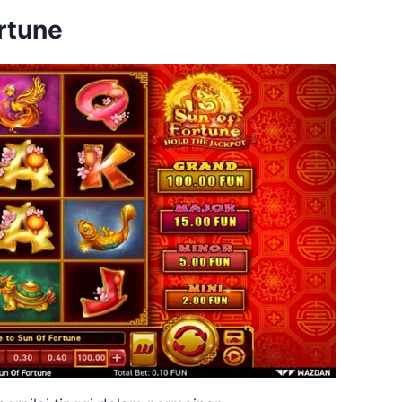
ortune