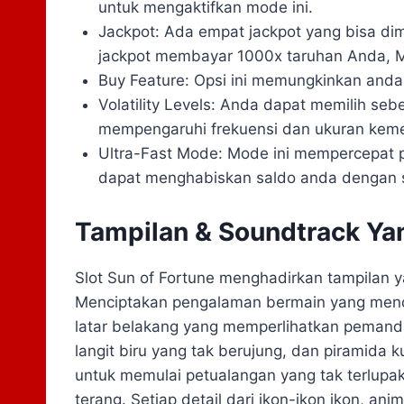
untuk mengaktifkan mode ini.
Jackpot: Ada empat jackpot yang bisa dim
jackpot membayar 1000x taruhan Anda, Ma
Buy Feature: Opsi ini memungkinkan anda
Volatility Levels: Anda dapat memilih seb
mempengaruhi frekuensi dan ukuran kem
Ultra-Fast Mode: Mode ini mempercepat p
dapat menghabiskan saldo anda dengan s
Tampilan & Soundtrack Y
Slot Sun of Fortune menghadirkan tampila
Menciptakan pengalaman bermain yang mend
latar belakang yang memperlihatkan pemanda
langit biru yang tak berujung, dan piramida
untuk memulai petualangan yang tak terlupa
terang. Setiap detail dari ikon-ikon ikon, ani