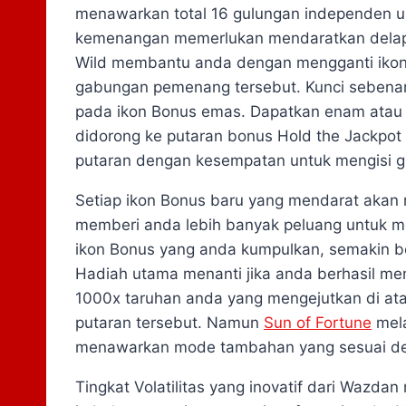
menawarkan total 16 gulungan independen 
kemenangan memerlukan mendaratkan delapan
Wild membantu anda dengan mengganti ikon l
gabungan pemenang tersebut. Kunci sebena
pada ikon Bonus emas. Dapatkan enam atau l
didorong ke putaran bonus Hold the Jackpot 
putaran dengan kesempatan untuk mengisi g
Setiap ikon Bonus baru yang mendarat akan 
memberi anda lebih banyak peluang untuk
ikon Bonus yang anda kumpulkan, semakin b
Hadiah utama menanti jika anda berhasil me
1000x taruhan anda yang mengejutkan di at
putaran tersebut. Namun
Sun of Fortune
mela
menawarkan mode tambahan yang sesuai den
Tingkat Volatilitas yang inovatif dari Wazd