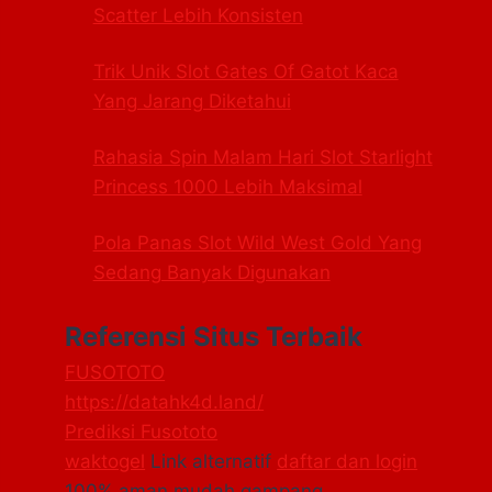
Scatter Lebih Konsisten
Trik Unik Slot Gates Of Gatot Kaca
Yang Jarang Diketahui
Rahasia Spin Malam Hari Slot Starlight
Princess 1000 Lebih Maksimal
Pola Panas Slot Wild West Gold Yang
Sedang Banyak Digunakan
Referensi Situs Terbaik
FUSOTOTO
https://datahk4d.land/
Prediksi Fusototo
waktogel
Link alternatif
daftar dan login
100% aman mudah gampang