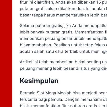
fitur ini diaktifkan, Anda akan diberikan 15
putaran gratis akan dikalikan dua. Ini ada
besar tanpa harus mempertaruhkan lebih ba
Selama putaran gratis, jika Anda mendapat
lebih banyak putaran gratis. Memanfaatkan fit
memberikan peluang besar untuk mendapatk
biaya tambahan. Pastikan untuk tetap fokus d
adalah salah satu cara terbaik untuk mening
Artikel ini telah memberikan bekal penting u
peluang menang lebih besar di situs yang d
Kesimpulan
Bermain Slot Mega Moolah bisa menjadi pe
terutama bagi pemula. Dengan memahami da
bijak, memanfaatkan fitur putaran gratis, ser