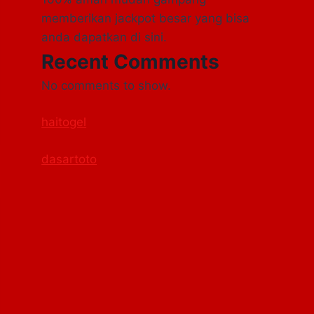
memberikan jackpot besar yang bisa
anda dapatkan di sini.
Recent Comments
No comments to show.
haitogel
dasartoto