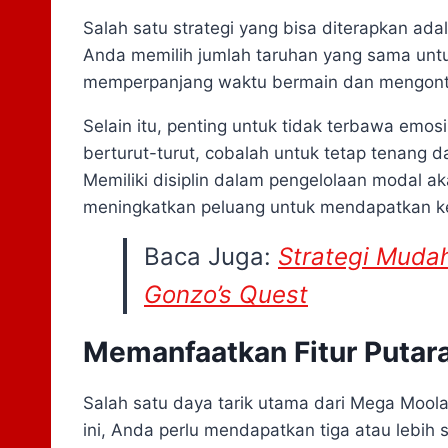
Salah satu strategi yang bisa diterapkan ad
Anda memilih jumlah taruhan yang sama unt
memperpanjang waktu bermain dan mengontr
Selain itu, penting untuk tidak terbawa emo
berturut-turut, cobalah untuk tetap tenang d
Memiliki disiplin dalam pengelolaan modal 
meningkatkan peluang untuk mendapatkan 
Baca Juga:
Strategi Muda
Gonzo’s Quest
Memanfaatkan Fitur Putara
Salah satu daya tarik utama dari Mega Moolah
ini, Anda perlu mendapatkan tiga atau lebih 