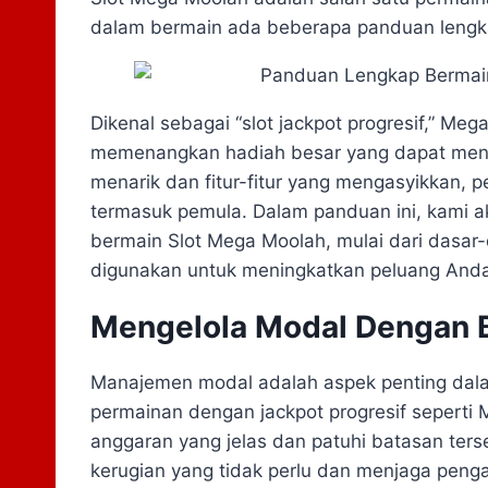
dalam bermain ada beberapa panduan lengk
Dikenal sebagai “slot jackpot progresif,” 
memenangkan hadiah besar yang dapat meng
menarik dan fitur-fitur yang mengasyikkan, 
termasuk pemula. Dalam panduan ini, kami a
bermain Slot Mega Moolah, mulai dari dasar-
digunakan untuk meningkatkan peluang And
Mengelola Modal Dengan B
Manajemen modal adalah aspek penting dal
permainan dengan jackpot progresif seperti
anggaran yang jelas dan patuhi batasan ter
kerugian yang tidak perlu dan menjaga pen