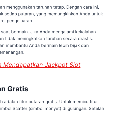
alah menggunakan taruhan tetap. Dengan cara ini,
uk setiap putaran, yang memungkinkan Anda untuk
ol pengeluaran.
si saat bermain. Jika Anda mengalami kekalahan
an tidak meningkatkan taruhan secara drastis.
akan membantu Anda bermain lebih bijak dan
kemenangan.
h Mendapatkan Jackpot Slot
n Gratis
 adalah fitur putaran gratis. Untuk memicu fitur
simbol Scatter (simbol monyet) di gulungan. Setelah