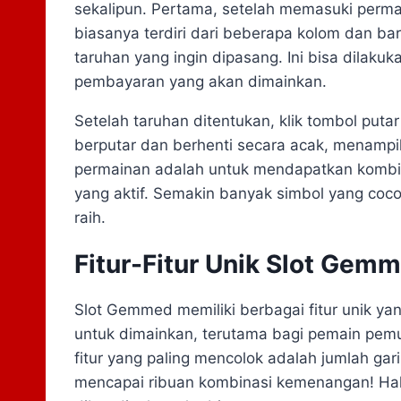
sekalipun. Pertama, setelah memasuki perma
biasanya terdiri dari beberapa kolom dan ba
taruhan yang ingin dipasang. Ini bisa dilaku
pembayaran yang akan dimainkan.
Setelah taruhan ditentukan, klik tombol put
berputar dan berhenti secara acak, menampi
permainan adalah untuk mendapatkan kombi
yang aktif. Semakin banyak simbol yang co
raih.
Fitur-Fitur Unik Slot Ge
Slot Gemmed memiliki berbagai fitur unik 
untuk dimainkan, terutama bagi pemain pem
fitur yang paling mencolok adalah jumlah ga
mencapai ribuan kombinasi kemenangan! Hal