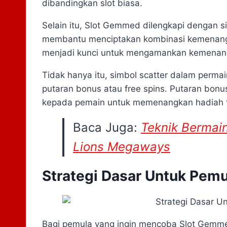
dibandingkan slot biasa.
Selain itu, Slot Gemmed dilengkapi dengan s
membantu menciptakan kombinasi kemenangan 
menjadi kunci untuk mengamankan kemenang
Tidak hanya itu, simbol scatter dalam perma
putaran bonus atau free spins. Putaran bo
kepada pemain untuk memenangkan hadiah t
Baca Juga:
Teknik Bermain
Lions Megaways
Strategi Dasar Untuk Pem
Bagi pemula yang ingin mencoba Slot Gemmed,