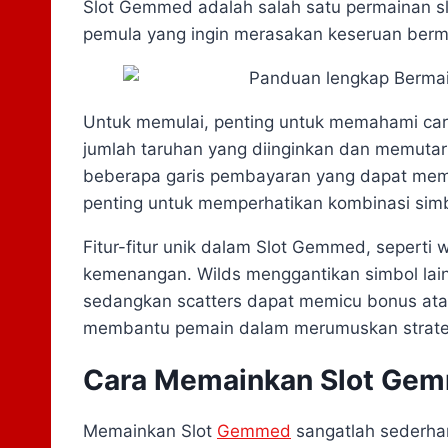
Slot Gemmed adalah salah satu permainan sl
pemula yang ingin merasakan keseruan berm
Untuk memulai, penting untuk memahami cara
jumlah taruhan yang diinginkan dan memutar
beberapa garis pembayaran yang dapat mem
penting untuk memperhatikan kombinasi sim
Fitur-fitur unik dalam Slot Gemmed, seperti 
kemenangan. Wilds menggantikan simbol la
sedangkan scatters dapat memicu bonus atau
membantu pemain dalam merumuskan strategi 
Cara Memainkan Slot Ge
Memainkan Slot
Gemmed
sangatlah sederha