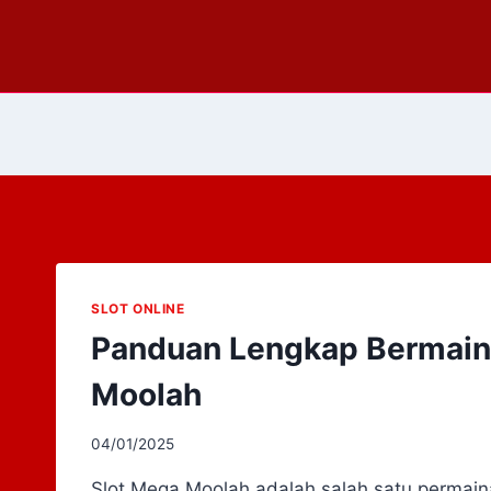
Skip
to
content
SLOT ONLINE
Panduan Lengkap Bermain
Moolah
04/01/2025
Slot Mega Moolah adalah salah satu permainan