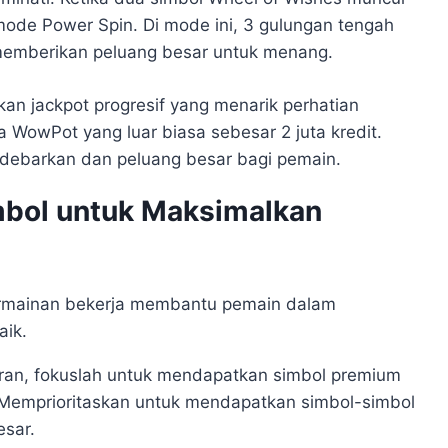
mode Power Spin. Di mode ini, 3 gulungan tengah
memberikan peluang besar untuk menang.
an jackpot progresif yang menarik perhatian
a WowPot yang luar biasa sebesar 2 juta kredit.
debarkan dan peluang besar bagi pemain.
mbol untuk Maksimalkan
permainan bekerja membantu pemain dalam
aik.
ran, fokuslah untuk mendapatkan simbol premium
 Memprioritaskan untuk mendapatkan simbol-simbol
esar.