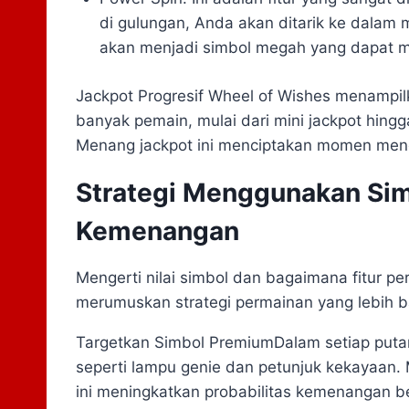
di gulungan, Anda akan ditarik ke dalam 
akan menjadi simbol megah yang dapat 
Jackpot Progresif Wheel of Wishes menampilk
banyak pemain, mulai dari mini jackpot hingg
Menang jackpot ini menciptakan momen men
Strategi Menggunakan Si
Kemenangan
Mengerti nilai simbol dan bagaimana fitur 
merumuskan strategi permainan yang lebih b
Targetkan Simbol PremiumDalam setiap puta
seperti lampu genie dan petunjuk kekayaan.
ini meningkatkan probabilitas kemenangan b