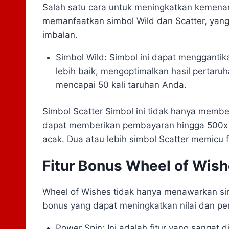
Salah satu cara untuk meningkatkan kemen
memanfaatkan simbol Wild dan Scatter, yan
imbalan.
Simbol Wild: Simbol ini dapat mengganti
lebih baik, mengoptimalkan hasil pertaru
mencapai 50 kali taruhan Anda.
Simbol Scatter Simbol ini tidak hanya memb
dapat memberikan pembayaran hingga 500x ta
acak. Dua atau lebih simbol Scatter memicu f
Fitur Bonus Wheel of Wis
Wheel of Wishes tidak hanya menawarkan simb
bonus yang dapat meningkatkan nilai dan p
Power Spin: Ini adalah fitur yang sangat 