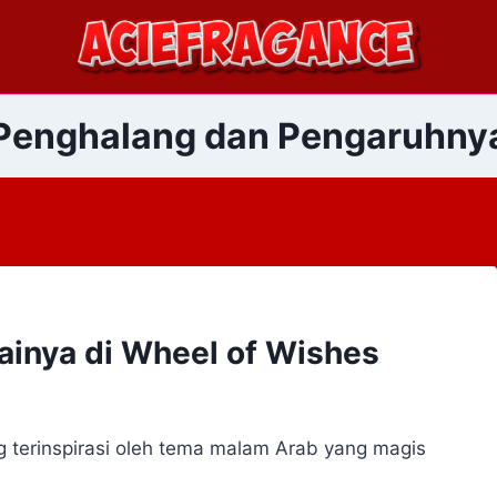
Penghalang dan Pengaruhny
lainya di Wheel of Wishes
 terinspirasi oleh tema malam Arab yang magis