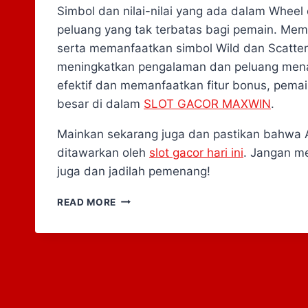
Simbol dan nilai-nilai yang ada dalam Whee
peluang yang tak terbatas bagi pemain. ​Mem
serta memanfaatkan simbol Wild dan Scatter
meningkatkan pengalaman dan peluang menan
efektif dan memanfaatkan fitur bonus, pemai
besar di dalam
SLOT GACOR MAXWIN
.
Mainkan sekarang juga dan pastikan bahwa
ditawarkan oleh
slot gacor hari ini
. Jangan me
juga dan jadilah pemenang!
MENJELAJAHI
READ MORE
SIMBOL
DAN
NILAINYA
DI
WHEEL
OF
WISHES