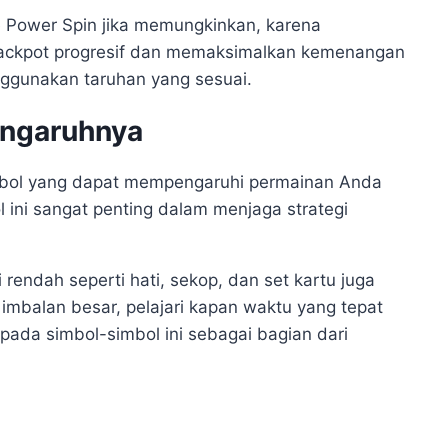
e Power Spin jika memungkinkan, karena
ackpot progresif dan memaksimalkan kemenangan
nggunakan taruhan yang sesuai.
engaruhnya
mbol yang dapat mempengaruhi permainan Anda
ini sangat penting dalam menjaga strategi
 rendah seperti hati, sekop, dan set kartu juga
imbalan besar, pelajari kapan waktu yang tepat
pada simbol-simbol ini sebagai bagian dari