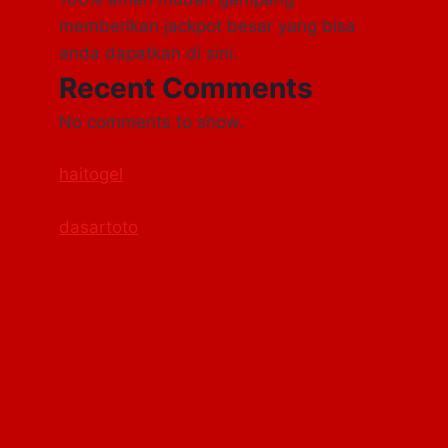
memberikan jackpot besar yang bisa
anda dapatkan di sini.
Recent Comments
No comments to show.
haitogel
dasartoto