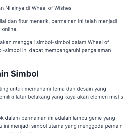
i dan fitur menarik, permainan ini telah menjadi
 online.
akan menggali simbol-simbol dalam Wheel of
mbol-simbol ini dapat mempengaruhi pengalaman
in Simbol
enting untuk memahami tema dan desain yang
miliki latar belakang yang kaya akan elemen mistis
k dalam permainan ini adalah lampu genie yang
u ini menjadi simbol utama yang menggoda pemain