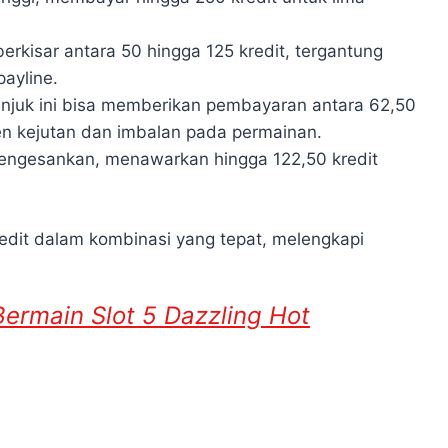
 berkisar antara 50 hingga 125 kredit, tergantung
ayline.
unjuk ini bisa memberikan pembayaran antara 62,50
en kejutan dan imbalan pada permainan.
mengesankan, menawarkan hingga 122,50 kredit
edit dalam kombinasi yang tepat, melengkapi
ermain Slot 5 Dazzling Hot