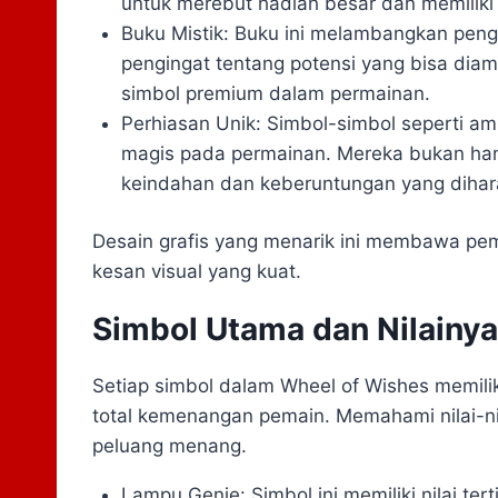
untuk merebut hadiah besar dan memiliki ni
Buku Mistik: Buku ini melambangkan peng
pengingat tentang potensi yang bisa diamb
simbol premium dalam permainan.
Perhiasan Unik: Simbol-simbol seperti 
magis pada permainan. Mereka bukan hanya
keindahan dan keberuntungan yang dihar
Desain grafis yang menarik ini membawa pem
kesan visual yang kuat.
Simbol Utama dan Nilainya
Setiap simbol dalam Wheel of Wishes memilik
total kemenangan pemain. Memahami nilai-ni
peluang menang.
Lampu Genie: Simbol ini memiliki nilai te