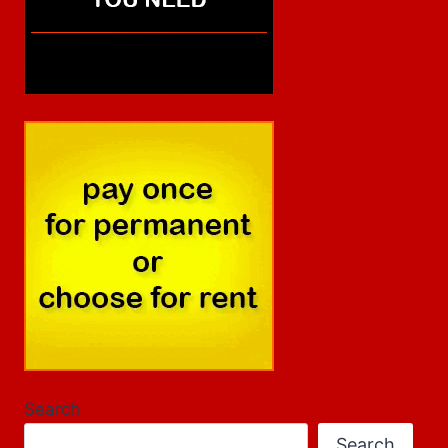
Search
Search