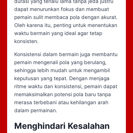
durasi yang terlalu lama tanpa jeda justru
dapat menurunkan fokus dan membuat
pemain sulit membaca pola dengan akurat.
Oleh karena itu, penting untuk menentukan
waktu bermain yang ideal agar tetap
konsisten.
Konsistensi dalam bermain juga membantu
pemain mengenali pola yang berulang,
sehingga lebih mudah untuk mengambil
keputusan yang tepat. Dengan menjaga
ritme waktu dan konsistensi, pemain dapat
memaksimalkan potensi pola baru tanpa
merasa terbebani atau kehilangan arah
dalam permainan.
Menghindari Kesalahan