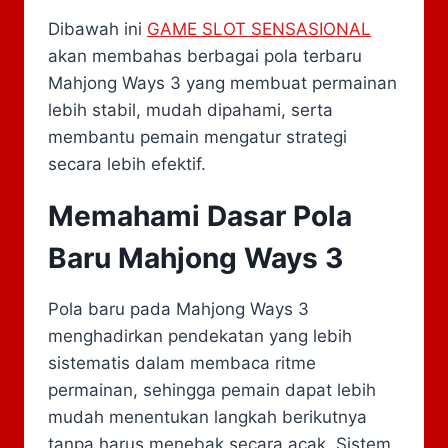
Dibawah ini
GAME SLOT SENSASIONAL
akan membahas berbagai pola terbaru
Mahjong Ways 3 yang membuat permainan
lebih stabil, mudah dipahami, serta
membantu pemain mengatur strategi
secara lebih efektif.
Memahami Dasar Pola
Baru Mahjong Ways 3
Pola baru pada Mahjong Ways 3
menghadirkan pendekatan yang lebih
sistematis dalam membaca ritme
permainan, sehingga pemain dapat lebih
mudah menentukan langkah berikutnya
tanpa harus menebak secara acak. Sistem