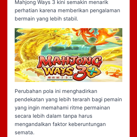
Mahjong Ways 3 kini semakin menarik
perhatian karena memberikan pengalaman
bermain yang lebih stabil.
Perubahan pola ini menghadirkan
pendekatan yang lebih terarah bagi pemain
yang ingin memahami ritme permainan
secara lebih dalam tanpa harus
mengandalkan faktor keberuntungan
semata.