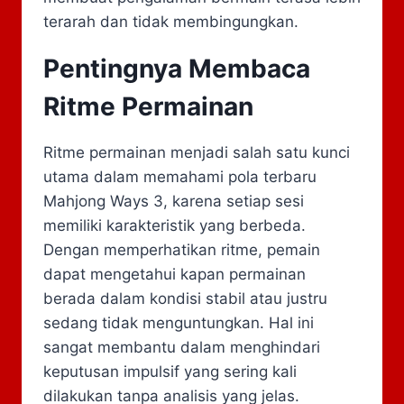
terarah dan tidak membingungkan.
Pentingnya Membaca
Ritme Permainan
Ritme permainan menjadi salah satu kunci
utama dalam memahami pola terbaru
Mahjong Ways 3, karena setiap sesi
memiliki karakteristik yang berbeda.
Dengan memperhatikan ritme, pemain
dapat mengetahui kapan permainan
berada dalam kondisi stabil atau justru
sedang tidak menguntungkan. Hal ini
sangat membantu dalam menghindari
keputusan impulsif yang sering kali
dilakukan tanpa analisis yang jelas.