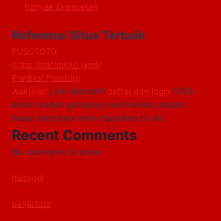
Banyak Digunakan
Referensi Situs Terbaik
FUSOTOTO
https://datahk4d.land/
Prediksi Fusototo
waktogel
Link alternatif
daftar dan login
100%
aman mudah gampang memberikan jackpot
besar yang bisa anda dapatkan di sini.
Recent Comments
No comments to show.
haitogel
dasartoto