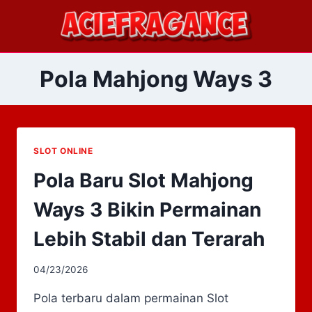
Skip
to
content
Pola Mahjong Ways 3
SLOT ONLINE
Pola Baru Slot Mahjong
Ways 3 Bikin Permainan
Lebih Stabil dan Terarah
04/23/2026
Pola terbaru dalam permainan Slot