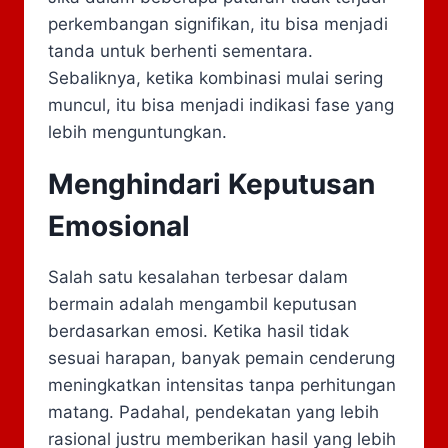
perkembangan signifikan, itu bisa menjadi
tanda untuk berhenti sementara.
Sebaliknya, ketika kombinasi mulai sering
muncul, itu bisa menjadi indikasi fase yang
lebih menguntungkan.
Menghindari Keputusan
Emosional
Salah satu kesalahan terbesar dalam
bermain adalah mengambil keputusan
berdasarkan emosi. Ketika hasil tidak
sesuai harapan, banyak pemain cenderung
meningkatkan intensitas tanpa perhitungan
matang. Padahal, pendekatan yang lebih
rasional justru memberikan hasil yang lebih