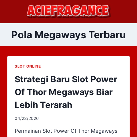
Skip
to
content
Pola Megaways Terbaru
SLOT ONLINE
Strategi Baru Slot Power
Of Thor Megaways Biar
Lebih Terarah
04/23/2026
Permainan Slot Power Of Thor Megaways