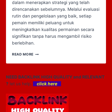
dalam menerapkan strategi yang telah
direncanakan sebelumnya. Melalui evaluasi
rutin dan pengelolaan yang baik, setiap
pemain memiliki peluang untuk
meningkatkan kualitas permainan secara
signifikan tanpa harus mengambil risiko
berlebihan.
STRATEGI
READ MORE
BARU
SLOT
POWER
OF
NEED BACKLINK HIGH QUALITY and RELEVANT
THOR
?
let us help.
click here
MEGAWAYS
BIAR
LEBIH
TERARAH