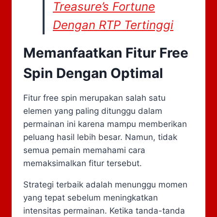
Treasure’s Fortune
Dengan RTP Tertinggi
Memanfaatkan Fitur Free
Spin Dengan Optimal
Fitur free spin merupakan salah satu
elemen yang paling ditunggu dalam
permainan ini karena mampu memberikan
peluang hasil lebih besar. Namun, tidak
semua pemain memahami cara
memaksimalkan fitur tersebut.
Strategi terbaik adalah menunggu momen
yang tepat sebelum meningkatkan
intensitas permainan. Ketika tanda-tanda