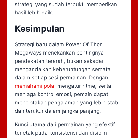
strategi yang sudah terbukti memberikan
hasil lebih baik.
Kesimpulan
Strategi baru dalam Power Of Thor
Megaways menekankan pentingnya
pendekatan terarah, bukan sekadar
mengandalkan keberuntungan semata
dalam setiap sesi permainan. Dengan
memahami pola
, mengatur ritme, serta
menjaga kontrol emosi, pemain dapat
menciptakan pengalaman yang lebih stabil
dan terukur dalam jangka panjang.
Kunci utama dari permainan yang efektif
terletak pada konsistensi dan disiplin