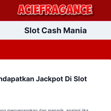
Slot Cash Mania
ndapatkan Jackpot Di Slot
ang menyenangkan dan menarik, apalagi jika