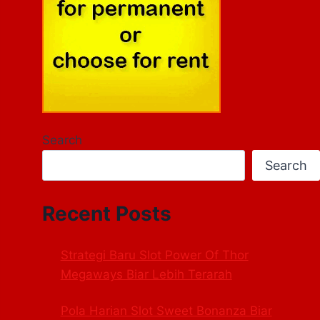
Search
Search
Recent Posts
Strategi Baru Slot Power Of Thor
Megaways Biar Lebih Terarah
Pola Harian Slot Sweet Bonanza Biar