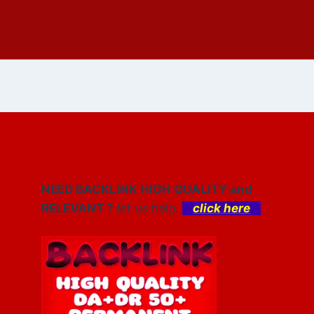
NEED BACKLINK HIGH QUALITY and
RELEVANT ?
let us help.
click here