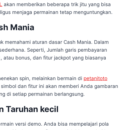
L
akan memberikan beberapa trik jitu yang bisa
igus menjaga permainan tetap menguntungkan.
sh Mania
tuk memahami aturan dasar Cash Mania. Dalam
 sederhana. Seperti, Jumlah garis pembayaran
ld, atau bonus, dan fitur jackpot yang biasanya
menekan spin, melainkan bermain di
petanitoto
simbol dan fitur ini akan memberi Anda gambaran
ng di setiap permainan berlangsung.
 Taruhan kecil
rmain versi demo. Anda bisa mempelajari pola