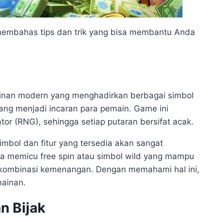
membahas tips dan trik yang bisa membantu Anda
inan modern yang menghadirkan berbagai simbol
n yang menjadi incaran para pemain. Game ini
 (RNG), sehingga setiap putaran bersifat acak.
bol dan fitur yang tersedia akan sangat
sa memicu free spin atau simbol wild yang mampu
 kombinasi kemenangan. Dengan memahami hal ini,
ainan.
n Bijak