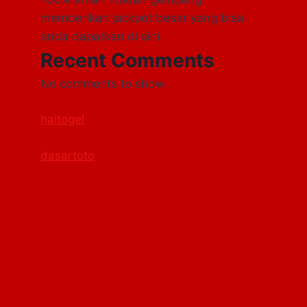
memberikan jackpot besar yang bisa
anda dapatkan di sini.
Recent Comments
No comments to show.
haitogel
dasartoto