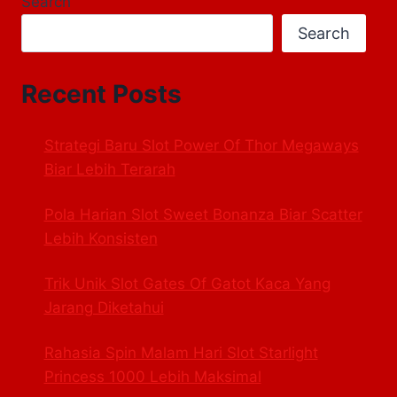
Search
Search
Recent Posts
Strategi Baru Slot Power Of Thor Megaways
Biar Lebih Terarah
Pola Harian Slot Sweet Bonanza Biar Scatter
Lebih Konsisten
Trik Unik Slot Gates Of Gatot Kaca Yang
Jarang Diketahui
Rahasia Spin Malam Hari Slot Starlight
Princess 1000 Lebih Maksimal