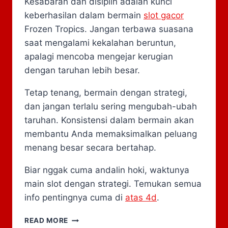
Kesabaran dan disiplin adalah kunci
keberhasilan dalam bermain
slot gacor
Frozen Tropics. Jangan terbawa suasana
saat mengalami kekalahan beruntun,
apalagi mencoba mengejar kerugian
dengan taruhan lebih besar.
Tetap tenang, bermain dengan strategi,
dan jangan terlalu sering mengubah-ubah
taruhan. Konsistensi dalam bermain akan
membantu Anda memaksimalkan peluang
menang besar secara bertahap.
Biar nggak cuma andalin hoki, waktunya
main slot dengan strategi. Temukan semua
info pentingnya cuma di
atas 4d
.
TIPS
READ MORE