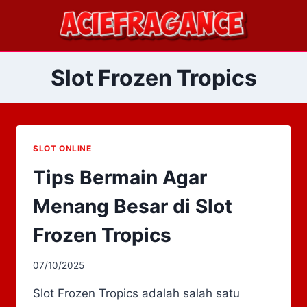
Skip
to
content
Slot Frozen Tropics
SLOT ONLINE
Tips Bermain Agar
Menang Besar di Slot
Frozen Tropics
07/10/2025
Slot Frozen Tropics adalah salah satu