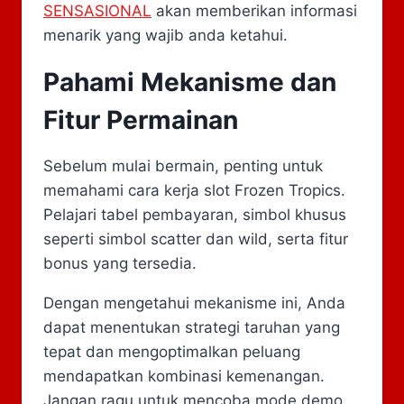
SENSASIONAL
akan memberikan informasi
menarik yang wajib anda ketahui.
Pahami Mekanisme dan
Fitur Permainan
Sebelum mulai bermain, penting untuk
memahami cara kerja slot Frozen Tropics.
Pelajari tabel pembayaran, simbol khusus
seperti simbol scatter dan wild, serta fitur
bonus yang tersedia.
Dengan mengetahui mekanisme ini, Anda
dapat menentukan strategi taruhan yang
tepat dan mengoptimalkan peluang
mendapatkan kombinasi kemenangan.
Jangan ragu untuk mencoba mode demo