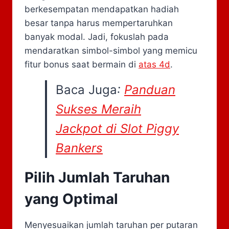
berkesempatan mendapatkan hadiah
besar tanpa harus mempertaruhkan
banyak modal. Jadi, fokuslah pada
mendaratkan simbol-simbol yang memicu
fitur bonus saat bermain di
atas 4d
.
Baca Juga
:
Panduan
Sukses Meraih
Jackpot di Slot Piggy
Bankers
Pilih Jumlah Taruhan
yang Optimal
Menyesuaikan jumlah taruhan per putaran