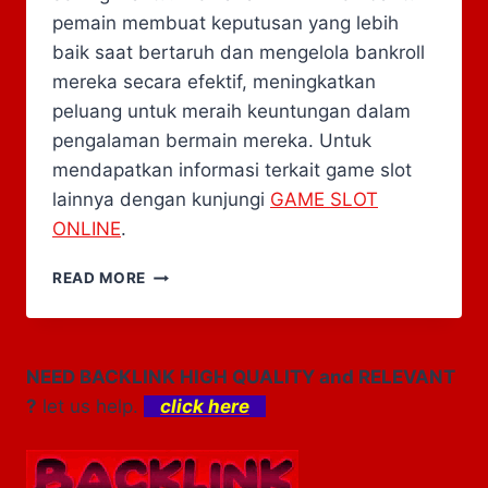
pemain membuat keputusan yang lebih
baik saat bertaruh dan mengelola bankroll
mereka secara efektif, meningkatkan
peluang untuk meraih keuntungan dalam
pengalaman bermain mereka. Untuk
mendapatkan informasi terkait game slot
lainnya dengan kunjungi
GAME SLOT
ONLINE
.
TRIK
READ MORE
&
TIPS
MENANG
BERMAIN
NEED BACKLINK HIGH QUALITY and RELEVANT
DI
?
let us help.
click here
SLOT
KINGDOM
BELOW