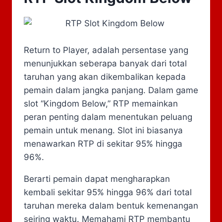
Return to Player, adalah persentase yang
menunjukkan seberapa banyak dari total
taruhan yang akan dikembalikan kepada
pemain dalam jangka panjang. Dalam game
slot “Kingdom Below,” RTP memainkan
peran penting dalam menentukan peluang
pemain untuk menang. Slot ini biasanya
menawarkan RTP di sekitar 95% hingga
96%.
Berarti pemain dapat mengharapkan
kembali sekitar 95% hingga 96% dari total
taruhan mereka dalam bentuk kemenangan
seiring waktu. Memahami RTP membantu