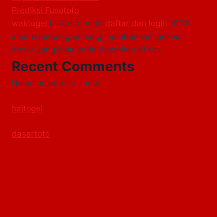
Prediksi Fusototo
waktogel
Link alternatif
daftar dan login
100%
aman mudah gampang memberikan jackpot
besar yang bisa anda dapatkan di sini.
Recent Comments
No comments to show.
haitogel
dasartoto
© 2026
GAME SLOT SENSASIONAL