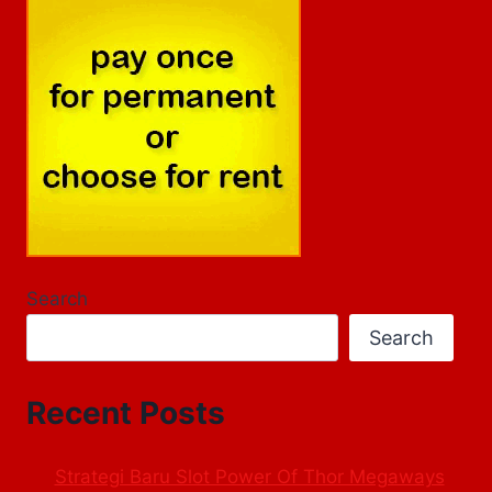
Search
Search
Recent Posts
Strategi Baru Slot Power Of Thor Megaways