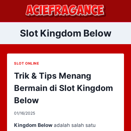
Skip
to
content
Slot Kingdom Below
SLOT ONLINE
Trik & Tips Menang
Bermain di Slot Kingdom
Below
01/16/2025
Kingdom Below
adalah salah satu