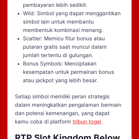
pembayaran lebih sedikit.
Wild: Simbol yang dapat menggantikan
simbol lain untuk membantu
membentuk kombinasi menang.
Scatter: Memicu fitur bonus atau
putaran gratis saat muncul dalam
jumlah tertentu di gulungan.
Bonus Symbols: Menciptakan
kesempatan untuk permainan bonus
atau jackpot yang lebih besar.
Setiap simbol memiliki peran strategis
dalam meningkatkan pengalaman bermain
dan potensi kemenangan, yang dapat
kamu coba di platform
tribun togel
.
RTP Slot Kingdom Below