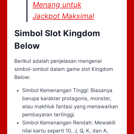
Menang untuk
Jackpot Maksimal
Simbol Slot Kingdom
Below
Berikut adalah penjelasan mengenai
simbol-simbol dalam game slot Kingdom
Below:
Simbol Kemenangan Tinggi: Biasanya
berupa karakter protagonis, monster,
atau makhluk fantasi yang menawarkan
pembayaran tertinggi.
Simbol Kemenangan Rendah: Mewakili
nilai kartu seperti 10, J, Q, K, dan A,