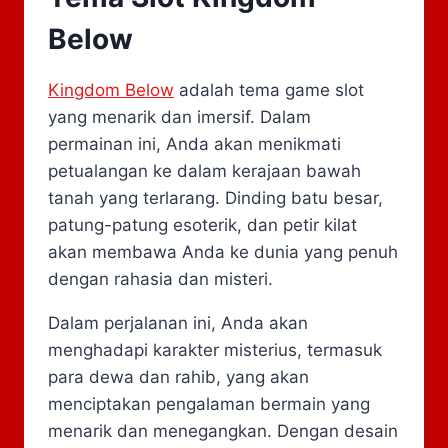
Below
Kingdom Below
adalah tema game slot
yang menarik dan imersif. Dalam
permainan ini, Anda akan menikmati
petualangan ke dalam kerajaan bawah
tanah yang terlarang. Dinding batu besar,
patung-patung esoterik, dan petir kilat
akan membawa Anda ke dunia yang penuh
dengan rahasia dan misteri.
Dalam perjalanan ini, Anda akan
menghadapi karakter misterius, termasuk
para dewa dan rahib, yang akan
menciptakan pengalaman bermain yang
menarik dan menegangkan. Dengan desain