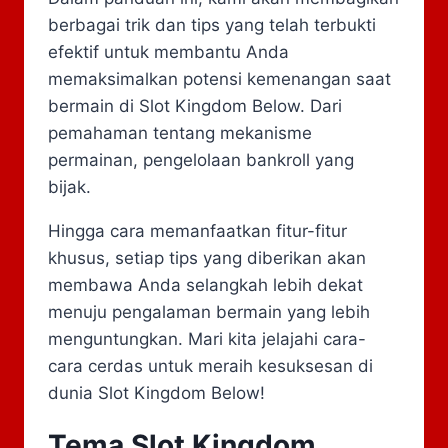
berbagai trik dan tips yang telah terbukti
efektif untuk membantu Anda
memaksimalkan potensi kemenangan saat
bermain di Slot Kingdom Below. Dari
pemahaman tentang mekanisme
permainan, pengelolaan bankroll yang
bijak.
Hingga cara memanfaatkan fitur-fitur
khusus, setiap tips yang diberikan akan
membawa Anda selangkah lebih dekat
menuju pengalaman bermain yang lebih
menguntungkan. Mari kita jelajahi cara-
cara cerdas untuk meraih kesuksesan di
dunia Slot Kingdom Below!
Tema Slot Kingdom