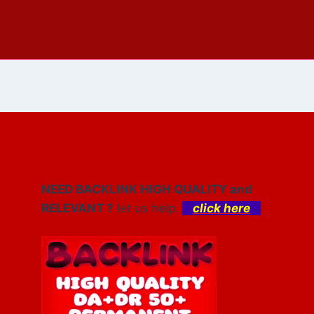
NEED BACKLINK HIGH QUALITY and
RELEVANT ?
let us help.
click here