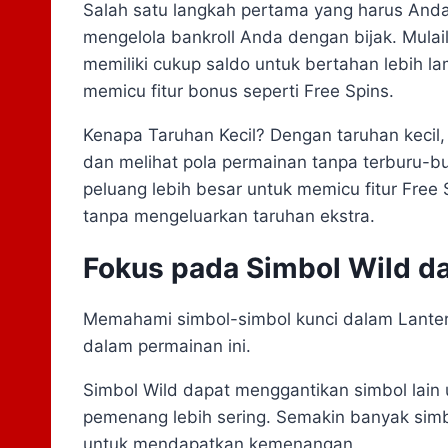
Salah satu langkah pertama yang harus Anda
mengelola bankroll Anda dengan bijak. Mula
memiliki cukup saldo untuk bertahan lebih 
memicu fitur bonus seperti Free Spins.
Kenapa Taruhan Kecil? Dengan taruhan kecil,
dan melihat pola permainan tanpa terburu-b
peluang lebih besar untuk memicu fitur Fr
tanpa mengeluarkan taruhan ekstra.
Fokus pada Simbol Wild da
Memahami simbol-simbol kunci dalam Lante
dalam permainan ini.
Simbol Wild dapat menggantikan simbol la
pemenang lebih sering. Semakin banyak sim
untuk mendapatkan kemenangan.