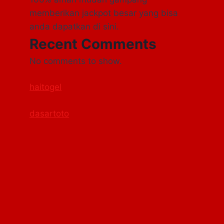
memberikan jackpot besar yang bisa
anda dapatkan di sini.
Recent Comments
No comments to show.
haitogel
dasartoto