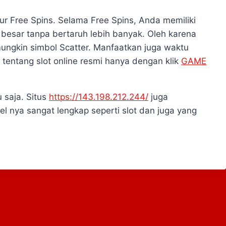
ur Free Spins. Selama Free Spins, Anda memiliki
esar tanpa bertaruh lebih banyak. Oleh karena
ungkin simbol Scatter. Manfaatkan juga waktu
 tentang slot online resmi hanya dengan klik
GAME
 saja. Situs
https://143.198.212.244/
juga
el nya sangat lengkap seperti slot dan juga yang