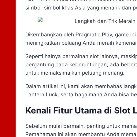
simbol-simbol khas Asia yang menarik dan 
Dikembangkan oleh Pragmatic Play, game ini
meningkatkan peluang Anda meraih kemenan
Seperti halnya permainan slot lainnya, mes
bergantung pada keberuntungan, ada bebera
untuk memaksimalkan peluang menang.
Dalam artikel ini, kami akan membahas langka
Lantern Luck, serta bagaimana Anda bisa ber
Kenali Fitur Utama di Slot
Sebelum mulai bermain, penting untuk memah
Pemahaman ini akan membantu Anda meman