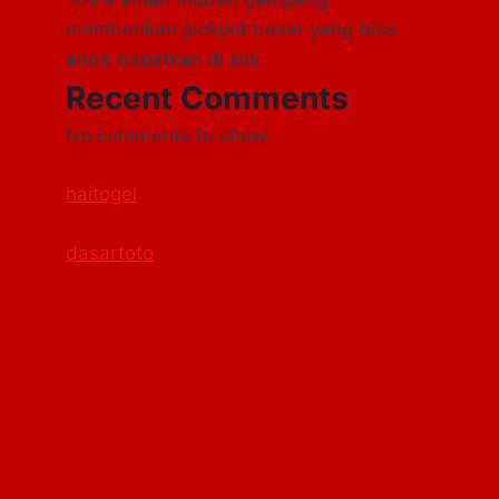
memberikan jackpot besar yang bisa
anda dapatkan di sini.
Recent Comments
No comments to show.
haitogel
dasartoto