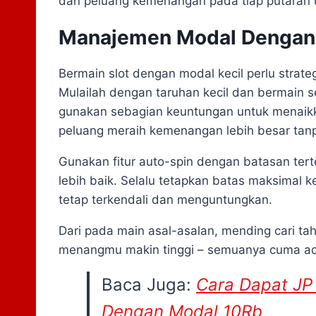
dan peluang kemenangan pada tiap putaran 
Manajemen Modal Dengan 
Bermain slot dengan modal kecil perlu strate
Mulailah dengan taruhan kecil dan bermain 
gunakan sebagian keuntungan untuk menaikk
peluang meraih kemenangan lebih besar tanp
Gunakan fitur auto-spin dengan batasan ter
lebih baik. Selalu tetapkan batas maksimal
tetap terkendali dan menguntungkan.
Dari pada main asal-asalan, mending cari tahu
menangmu makin tinggi – semuanya cuma a
Baca Juga:
Cara Dapat JP
Dengan Modal 10Rb