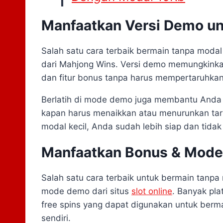
Manfaatkan Versi Demo un
Salah satu cara terbaik bermain tanpa mod
dari Mahjong Wins. Versi demo memungkinka
dan fitur bonus tanpa harus mempertaruhkan 
Berlatih di mode demo juga membantu Anda me
kapan harus menaikkan atau menurunkan tar
modal kecil, Anda sudah lebih siap dan tid
Manfaatkan Bonus & Mod
Salah satu cara terbaik untuk bermain tan
mode demo dari situs
slot online
. Banyak pl
free spins yang dapat digunakan untuk ber
sendiri.