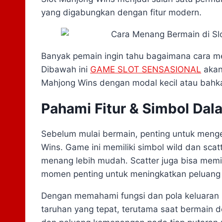
yang digabungkan dengan fitur modern.
Banyak pemain ingin tahu bagaimana cara m
Dibawah ini
GAME SLOT SENSASIONAL
akan
Mahjong Wins dengan modal kecil atau bahk
Pahami Fitur & Simbol Dal
Sebelum mulai bermain, penting untuk menge
Wins. Game ini memiliki simbol wild dan s
menang lebih mudah. Scatter juga bisa memic
momen penting untuk meningkatkan peluang 
Dengan memahami fungsi dan pola keluaran s
taruhan yang tepat, terutama saat bermain d