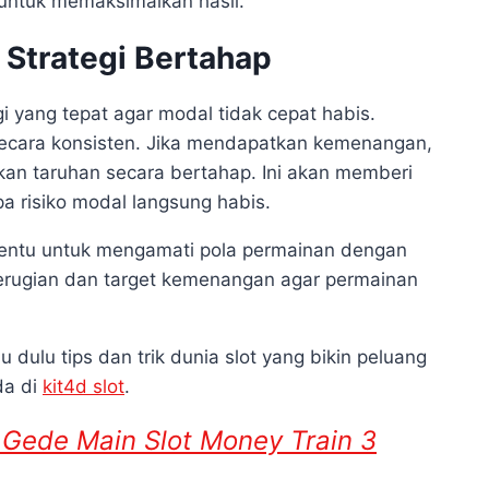
untuk memaksimalkan hasil.
Strategi Bertahap
gi yang tepat agar modal tidak cepat habis.
secara konsisten. Jika mendapatkan kemenangan,
an taruhan secara bertahap. Ini akan memberi
a risiko modal langsung habis.
tentu untuk mengamati pola permainan dengan
 kerugian dan target kemenangan agar permainan
 dulu tips dan trik dunia slot yang bikin peluang
da di
kit4d slot
.
 Gede Main Slot Money Train 3