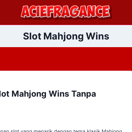
Slot Mahjong Wins
lot Mahjong Wins Tanpa
inan slot yang menarik dengan tema klasik Mahjong