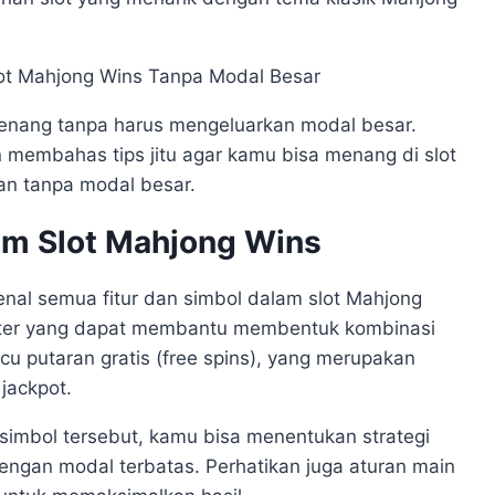
enang tanpa harus mengeluarkan modal besar.
 membahas tips jitu agar kamu bisa menang di slot
an tanpa modal besar.
am Slot Mahjong Wins
nal semua fitur dan simbol dalam slot Mahjong
catter yang dapat membantu membentuk kombinasi
u putaran gratis (free spins), yang merupakan
jackpot.
imbol tersebut, kamu bisa menentukan strategi
engan modal terbatas. Perhatikan juga aturan main