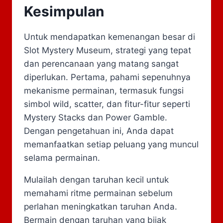
Kesimpulan
Untuk mendapatkan kemenangan besar di
Slot Mystery Museum, strategi yang tepat
dan perencanaan yang matang sangat
diperlukan. Pertama, pahami sepenuhnya
mekanisme permainan, termasuk fungsi
simbol wild, scatter, dan fitur-fitur seperti
Mystery Stacks dan Power Gamble.
Dengan pengetahuan ini, Anda dapat
memanfaatkan setiap peluang yang muncul
selama permainan.
Mulailah dengan taruhan kecil untuk
memahami ritme permainan sebelum
perlahan meningkatkan taruhan Anda.
Bermain dengan taruhan yang bijak