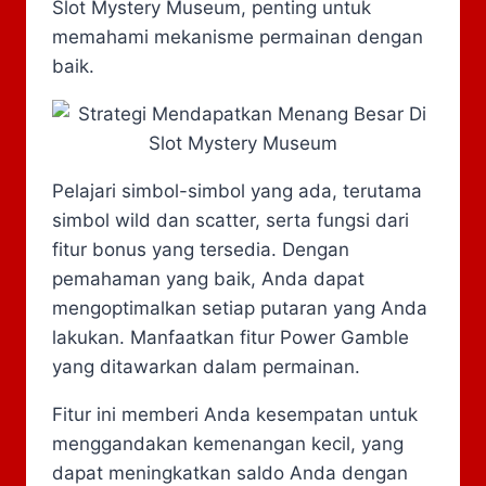
Slot Mystery Museum, penting untuk
memahami mekanisme permainan dengan
baik.
Pelajari simbol-simbol yang ada, terutama
simbol wild dan scatter, serta fungsi dari
fitur bonus yang tersedia. Dengan
pemahaman yang baik, Anda dapat
mengoptimalkan setiap putaran yang Anda
lakukan. Manfaatkan fitur Power Gamble
yang ditawarkan dalam permainan.
Fitur ini memberi Anda kesempatan untuk
menggandakan kemenangan kecil, yang
dapat meningkatkan saldo Anda dengan