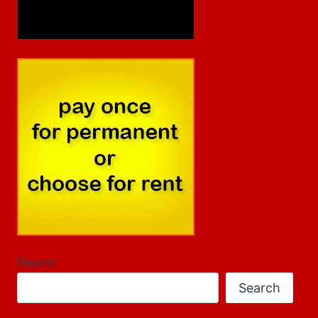
Search
Search