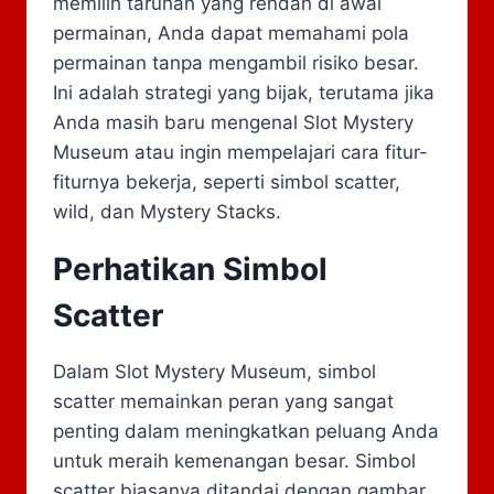
memilih taruhan yang rendah di awal
permainan, Anda dapat memahami pola
permainan tanpa mengambil risiko besar.
Ini adalah strategi yang bijak, terutama jika
Anda masih baru mengenal Slot Mystery
Museum atau ingin mempelajari cara fitur-
fiturnya bekerja, seperti simbol scatter,
wild, dan Mystery Stacks.
Perhatikan Simbol
Scatter
Dalam Slot Mystery Museum, simbol
scatter memainkan peran yang sangat
penting dalam meningkatkan peluang Anda
untuk meraih kemenangan besar. Simbol
scatter biasanya ditandai dengan gambar