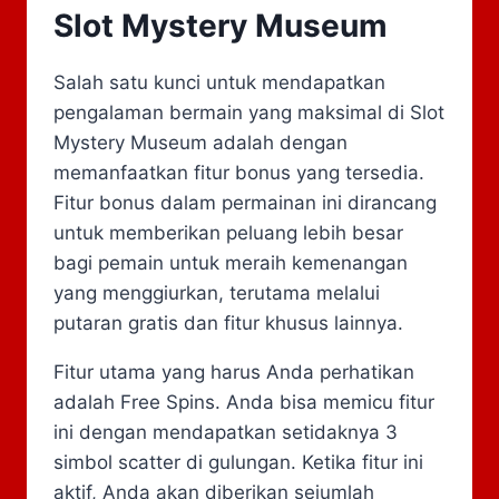
Slot Mystery Museum
Salah satu kunci untuk mendapatkan
pengalaman bermain yang maksimal di Slot
Mystery Museum adalah dengan
memanfaatkan fitur bonus yang tersedia.
Fitur bonus dalam permainan ini dirancang
untuk memberikan peluang lebih besar
bagi pemain untuk meraih kemenangan
yang menggiurkan, terutama melalui
putaran gratis dan fitur khusus lainnya.
Fitur utama yang harus Anda perhatikan
adalah Free Spins. Anda bisa memicu fitur
ini dengan mendapatkan setidaknya 3
simbol scatter di gulungan. Ketika fitur ini
aktif, Anda akan diberikan sejumlah