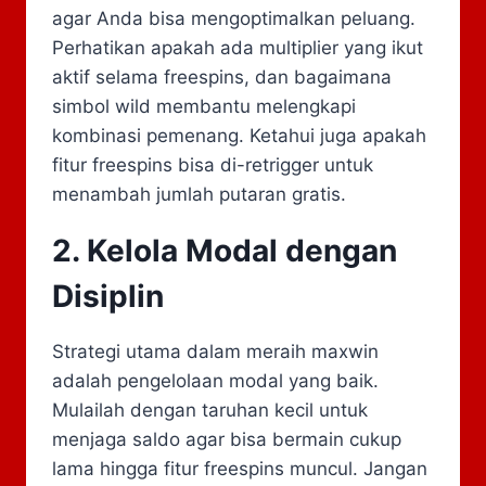
agar Anda bisa mengoptimalkan peluang.
Perhatikan apakah ada multiplier yang ikut
aktif selama freespins, dan bagaimana
simbol wild membantu melengkapi
kombinasi pemenang. Ketahui juga apakah
fitur freespins bisa di-retrigger untuk
menambah jumlah putaran gratis.
2. Kelola Modal dengan
Disiplin
Strategi utama dalam meraih maxwin
adalah pengelolaan modal yang baik.
Mulailah dengan taruhan kecil untuk
menjaga saldo agar bisa bermain cukup
lama hingga fitur freespins muncul. Jangan