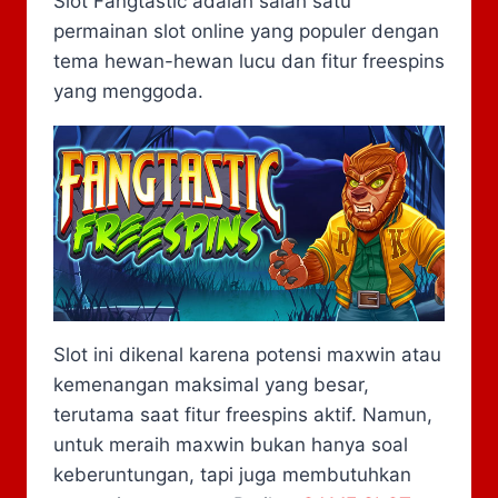
Slot Fangtastic adalah salah satu
permainan slot online yang populer dengan
tema hewan-hewan lucu dan fitur freespins
yang menggoda.
Slot ini dikenal karena potensi maxwin atau
kemenangan maksimal yang besar,
terutama saat fitur freespins aktif. Namun,
untuk meraih maxwin bukan hanya soal
keberuntungan, tapi juga membutuhkan