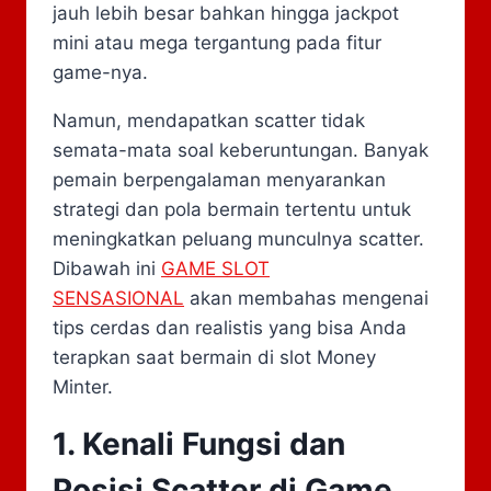
jauh lebih besar bahkan hingga jackpot
mini atau mega tergantung pada fitur
game-nya.
Namun, mendapatkan scatter tidak
semata-mata soal keberuntungan. Banyak
pemain berpengalaman menyarankan
strategi dan pola bermain tertentu untuk
meningkatkan peluang munculnya scatter.
Dibawah ini
GAME SLOT
SENSASIONAL
akan membahas mengenai
tips cerdas dan realistis yang bisa Anda
terapkan saat bermain di slot Money
Minter.
1. Kenali Fungsi dan
Posisi Scatter di Game