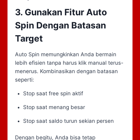
3. Gunakan Fitur Auto
Spin Dengan Batasan
Target
Auto Spin memungkinkan Anda bermain
lebih efisien tanpa harus klik manual terus-
menerus. Kombinasikan dengan batasan
seperti:
Stop saat free spin aktif
Stop saat menang besar
Stop saat saldo turun sekian persen
Dengan begitu, Anda bisa tetap