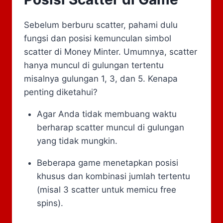
Sebelum berburu scatter, pahami dulu
fungsi dan posisi kemunculan simbol
scatter di Money Minter. Umumnya, scatter
hanya muncul di gulungan tertentu
misalnya gulungan 1, 3, dan 5. Kenapa
penting diketahui?
Agar Anda tidak membuang waktu
berharap scatter muncul di gulungan
yang tidak mungkin.
Beberapa game menetapkan posisi
khusus dan kombinasi jumlah tertentu
(misal 3 scatter untuk memicu free
spins).