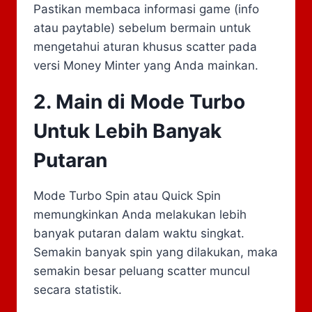
Pastikan membaca informasi game (info
atau paytable) sebelum bermain untuk
mengetahui aturan khusus scatter pada
versi Money Minter yang Anda mainkan.
2. Main di Mode Turbo
Untuk Lebih Banyak
Putaran
Mode Turbo Spin atau Quick Spin
memungkinkan Anda melakukan lebih
banyak putaran dalam waktu singkat.
Semakin banyak spin yang dilakukan, maka
semakin besar peluang scatter muncul
secara statistik.