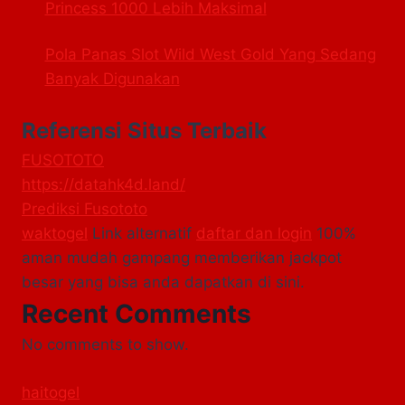
Princess 1000 Lebih Maksimal
Pola Panas Slot Wild West Gold Yang Sedang
Banyak Digunakan
Referensi Situs Terbaik
FUSOTOTO
https://datahk4d.land/
Prediksi Fusototo
waktogel
Link alternatif
daftar dan login
100%
aman mudah gampang memberikan jackpot
besar yang bisa anda dapatkan di sini.
Recent Comments
No comments to show.
haitogel