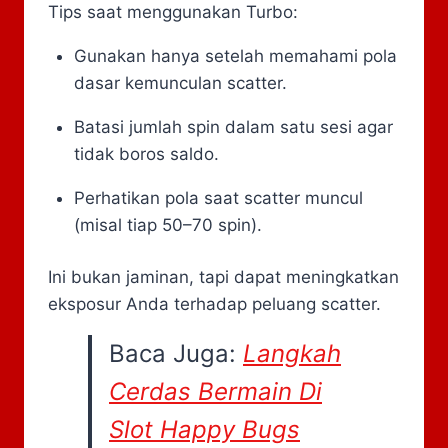
Tips saat menggunakan Turbo:
Gunakan hanya setelah memahami pola
dasar kemunculan scatter.
Batasi jumlah spin dalam satu sesi agar
tidak boros saldo.
Perhatikan pola saat scatter muncul
(misal tiap 50–70 spin).
Ini bukan jaminan, tapi dapat meningkatkan
eksposur Anda terhadap peluang scatter.
Baca Juga:
Langkah
Cerdas Bermain Di
Slot Happy Bugs