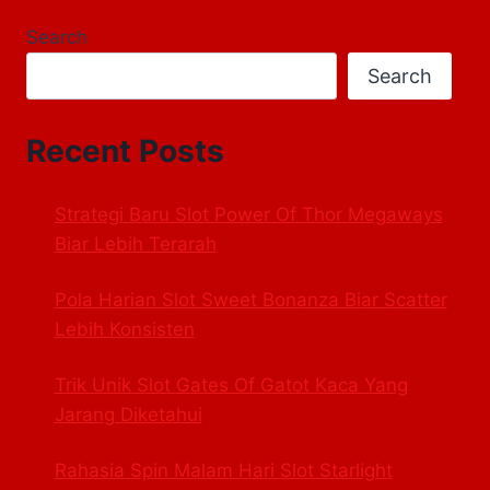
Search
Search
Recent Posts
Strategi Baru Slot Power Of Thor Megaways
Biar Lebih Terarah
Pola Harian Slot Sweet Bonanza Biar Scatter
Lebih Konsisten
Trik Unik Slot Gates Of Gatot Kaca Yang
Jarang Diketahui
Rahasia Spin Malam Hari Slot Starlight