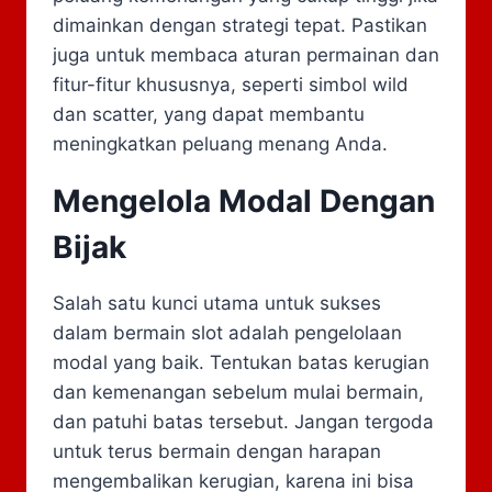
dimainkan dengan strategi tepat. Pastikan
juga untuk membaca aturan permainan dan
fitur-fitur khususnya, seperti simbol wild
dan scatter, yang dapat membantu
meningkatkan peluang menang Anda.
Mengelola Modal Dengan
Bijak
Salah satu kunci utama untuk sukses
dalam bermain slot adalah pengelolaan
modal yang baik. Tentukan batas kerugian
dan kemenangan sebelum mulai bermain,
dan patuhi batas tersebut. Jangan tergoda
untuk terus bermain dengan harapan
mengembalikan kerugian, karena ini bisa