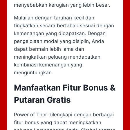
menyebabkan kerugian yang lebih besar.
Mulailah dengan taruhan kecil dan
tingkatkan secara bertahap sesuai dengan
kemenangan yang didapatkan. Dengan
pengelolaan modal yang disiplin, Anda
dapat bermain lebih lama dan
meningkatkan peluang mendapatkan
kombinasi kemenangan yang
menguntungkan.
Manfaatkan Fitur Bonus &
Putaran Gratis
Power of Thor dilengkapi dengan berbagai
fitur bonus yang dapat meningkatkan