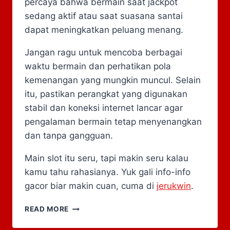
percaya bahwa bermain saat jackpot
sedang aktif atau saat suasana santai
dapat meningkatkan peluang menang.
Jangan ragu untuk mencoba berbagai
waktu bermain dan perhatikan pola
kemenangan yang mungkin muncul. Selain
itu, pastikan perangkat yang digunakan
stabil dan koneksi internet lancar agar
pengalaman bermain tetap menyenangkan
dan tanpa gangguan.
Main slot itu seru, tapi makin seru kalau
kamu tahu rahasianya. Yuk gali info-info
gacor biar makin cuan, cuma di
jerukwin
.
PANDUAN
READ MORE
SUKSES
BERMAIN