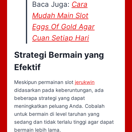
Baca Juga:
Cara
Mudah Main Slot
Eggs Of Gold Agar
Cuan Setiap Hari
Strategi Bermain yang
Efektif
Meskipun permainan slot
jerukwin
didasarkan pada keberuntungan, ada
beberapa strategi yang dapat
meningkatkan peluang Anda. Cobalah
untuk bermain di level taruhan yang
sedang dan tidak terlalu tinggi agar dapat
bermain lebih lama.