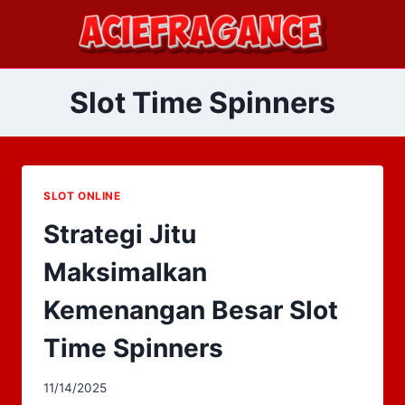
Skip
to
content
Slot Time Spinners
SLOT ONLINE
Strategi Jitu
Maksimalkan
Kemenangan Besar Slot
Time Spinners
11/14/2025