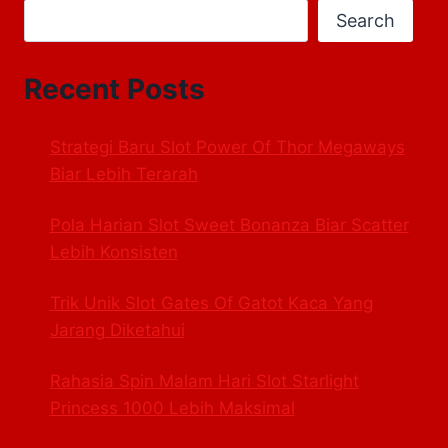
Search
Recent Posts
Strategi Baru Slot Power Of Thor Megaways
Biar Lebih Terarah
Pola Harian Slot Sweet Bonanza Biar Scatter
Lebih Konsisten
Trik Unik Slot Gates Of Gatot Kaca Yang
Jarang Diketahui
Rahasia Spin Malam Hari Slot Starlight
Princess 1000 Lebih Maksimal