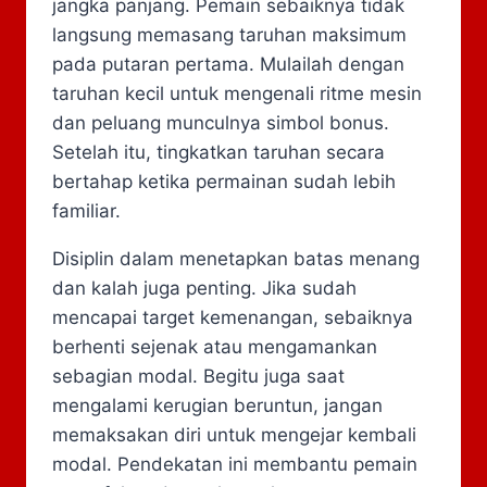
jangka panjang. Pemain sebaiknya tidak
langsung memasang taruhan maksimum
pada putaran pertama. Mulailah dengan
taruhan kecil untuk mengenali ritme mesin
dan peluang munculnya simbol bonus.
Setelah itu, tingkatkan taruhan secara
bertahap ketika permainan sudah lebih
familiar.
Disiplin dalam menetapkan batas menang
dan kalah juga penting. Jika sudah
mencapai target kemenangan, sebaiknya
berhenti sejenak atau mengamankan
sebagian modal. Begitu juga saat
mengalami kerugian beruntun, jangan
memaksakan diri untuk mengejar kembali
modal. Pendekatan ini membantu pemain