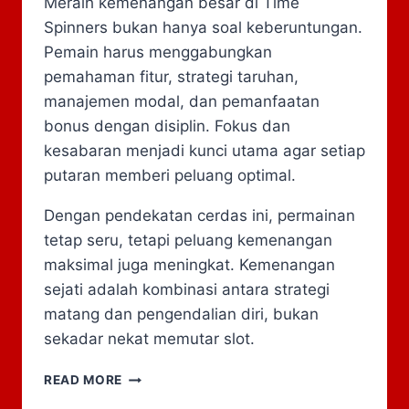
Meraih kemenangan besar di Time
Spinners bukan hanya soal keberuntungan.
Pemain harus menggabungkan
pemahaman fitur, strategi taruhan,
manajemen modal, dan pemanfaatan
bonus dengan disiplin. Fokus dan
kesabaran menjadi kunci utama agar setiap
putaran memberi peluang optimal.
Dengan pendekatan cerdas ini, permainan
tetap seru, tetapi peluang kemenangan
maksimal juga meningkat. Kemenangan
sejati adalah kombinasi antara strategi
matang dan pengendalian diri, bukan
sekadar nekat memutar slot.
STRATEGI
READ MORE
JITU