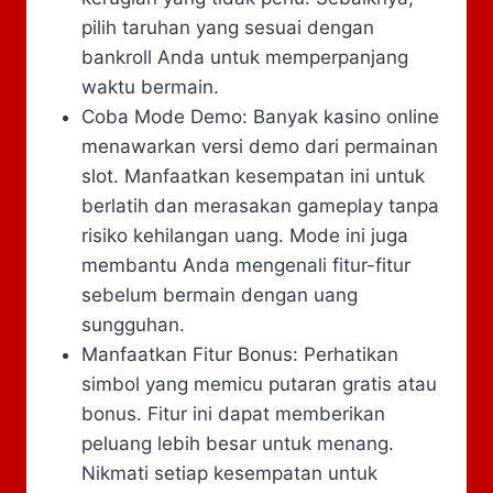
pilih taruhan yang sesuai dengan
bankroll Anda untuk memperpanjang
waktu bermain.
Coba Mode Demo: Banyak kasino online
menawarkan versi demo dari permainan
slot. Manfaatkan kesempatan ini untuk
berlatih dan merasakan gameplay tanpa
risiko kehilangan uang. Mode ini juga
membantu Anda mengenali fitur-fitur
sebelum bermain dengan uang
sungguhan.
Manfaatkan Fitur Bonus: Perhatikan
simbol yang memicu putaran gratis atau
bonus. Fitur ini dapat memberikan
peluang lebih besar untuk menang.
Nikmati setiap kesempatan untuk