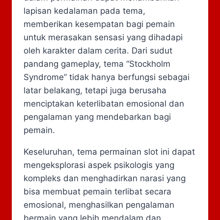
lapisan kedalaman pada tema,
memberikan kesempatan bagi pemain
untuk merasakan sensasi yang dihadapi
oleh karakter dalam cerita. Dari sudut
pandang gameplay, tema “Stockholm
Syndrome” tidak hanya berfungsi sebagai
latar belakang, tetapi juga berusaha
menciptakan keterlibatan emosional dan
pengalaman yang mendebarkan bagi
pemain.
Keseluruhan, tema permainan slot ini dapat
mengeksplorasi aspek psikologis yang
kompleks dan menghadirkan narasi yang
bisa membuat pemain terlibat secara
emosional, menghasilkan pengalaman
bermain yang lebih mendalam dan