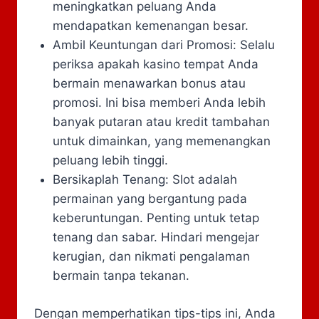
meningkatkan peluang Anda
mendapatkan kemenangan besar.
Ambil Keuntungan dari Promosi: Selalu
periksa apakah kasino tempat Anda
bermain menawarkan bonus atau
promosi. Ini bisa memberi Anda lebih
banyak putaran atau kredit tambahan
untuk dimainkan, yang memenangkan
peluang lebih tinggi.
Bersikaplah Tenang: Slot adalah
permainan yang bergantung pada
keberuntungan. Penting untuk tetap
tenang dan sabar. Hindari mengejar
kerugian, dan nikmati pengalaman
bermain tanpa tekanan.
Dengan memperhatikan tips-tips ini, Anda