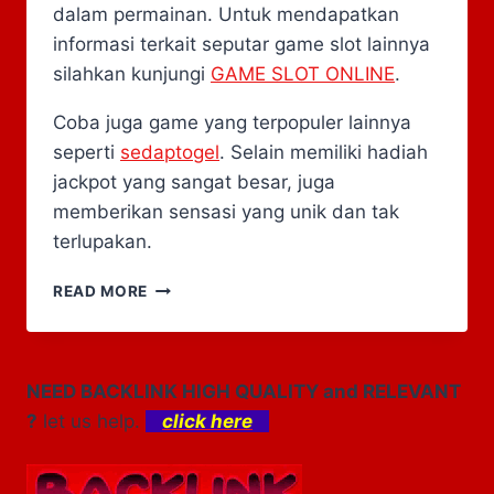
dalam permainan. Untuk mendapatkan
informasi terkait seputar game slot lainnya
silahkan kunjungi
GAME SLOT ONLINE
.
Coba juga game yang terpopuler lainnya
seperti
sedaptogel
. Selain memiliki hadiah
jackpot yang sangat besar, juga
memberikan sensasi yang unik dan tak
terlupakan.
TIPS
READ MORE
BERMAIN
DI
SLOT
STOCKHOLM
NEED BACKLINK HIGH QUALITY and RELEVANT
SYNDROME
?
let us help.
click here