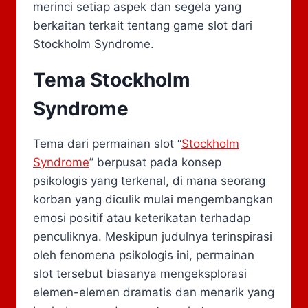
merinci setiap aspek dan segela yang
berkaitan terkait tentang game slot dari
Stockholm Syndrome.
Tema Stockholm
Syndrome
Tema dari permainan slot “
Stockholm
Syndrome
” berpusat pada konsep
psikologis yang terkenal, di mana seorang
korban yang diculik mulai mengembangkan
emosi positif atau keterikatan terhadap
penculiknya. Meskipun judulnya terinspirasi
oleh fenomena psikologis ini, permainan
slot tersebut biasanya mengeksplorasi
elemen-elemen dramatis dan menarik yang