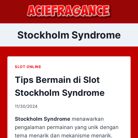
Skip
to
content
Stockholm Syndrome
SLOT ONLINE
Tips Bermain di Slot
Stockholm Syndrome
11/30/2024
Stockholm Syndrome
menawarkan
pengalaman permainan yang unik dengan
tema menarik dan mekanisme menarik.