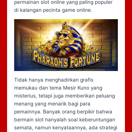
permainan slot online yang paling populer
di kalangan pecinta game online.
Tidak hanya menghadirkan grafis
memukau dan tema Mesir Kuno yang
misterius, tetapi juga memberikan peluang
menang yang menarik bagi para
pemainnya. Banyak orang berpikir bahwa
bermain slot hanyalah soal keberuntungan
semata, namun kenyataannya, ada strategi