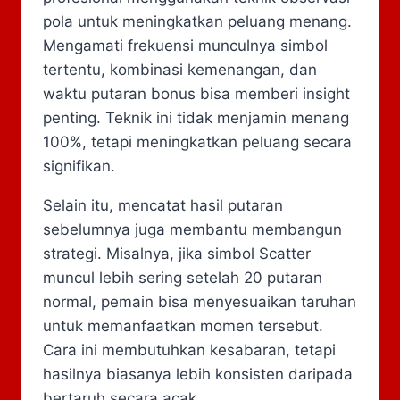
pola untuk meningkatkan peluang menang.
Mengamati frekuensi munculnya simbol
tertentu, kombinasi kemenangan, dan
waktu putaran bonus bisa memberi insight
penting. Teknik ini tidak menjamin menang
100%, tetapi meningkatkan peluang secara
signifikan.
Selain itu, mencatat hasil putaran
sebelumnya juga membantu membangun
strategi. Misalnya, jika simbol Scatter
muncul lebih sering setelah 20 putaran
normal, pemain bisa menyesuaikan taruhan
untuk memanfaatkan momen tersebut.
Cara ini membutuhkan kesabaran, tetapi
hasilnya biasanya lebih konsisten daripada
bertaruh secara acak.