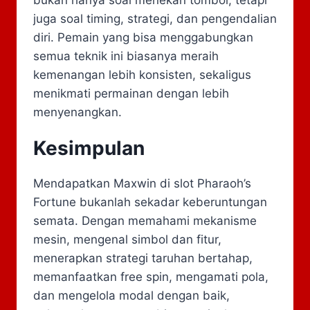
bukan hanya soal menekan tombol, tetapi
juga soal timing, strategi, dan pengendalian
diri. Pemain yang bisa menggabungkan
semua teknik ini biasanya meraih
kemenangan lebih konsisten, sekaligus
menikmati permainan dengan lebih
menyenangkan.
Kesimpulan
Mendapatkan Maxwin di slot Pharaoh’s
Fortune bukanlah sekadar keberuntungan
semata. Dengan memahami mekanisme
mesin, mengenal simbol dan fitur,
menerapkan strategi taruhan bertahap,
memanfaatkan free spin, mengamati pola,
dan mengelola modal dengan baik,