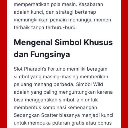
memperhatikan pola mesin. Kesabaran
adalah kunci, dan strategi bertahap
memungkinkan pemain menunggu momen
terbaik tanpa terburu-buru.
Mengenal Simbol Khusus
dan Fungsinya
Slot Pharaoh’s Fortune memiliki beragam
simbol yang masing-masing memberikan
peluang menang berbeda. Simbol Wild
adalah yang paling menguntungkan karena
bisa menggantikan simbol lain untuk
membentuk kombinasi kemenangan.
Sedangkan Scatter biasanya menjadi kunci
untuk membuka putaran gratis atau bonus