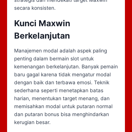
strategis dan mendekati target Maxwin
secara konsisten.
Kunci Maxwin
Berkelanjutan
Manajemen modal adalah aspek paling
penting dalam bermain slot untuk
kemenangan berkelanjutan. Banyak pemain
baru gagal karena tidak mengatur modal
dengan baik dan terbawa emosi. Teknik
sederhana seperti menetapkan batas
harian, menentukan target menang, dan
memisahkan modal untuk putaran normal
dan putaran bonus bisa menghindarkan
kerugian besar.