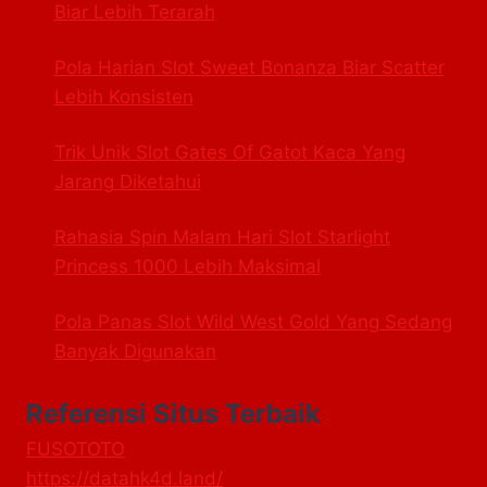
Biar Lebih Terarah
Pola Harian Slot Sweet Bonanza Biar Scatter
Lebih Konsisten
Trik Unik Slot Gates Of Gatot Kaca Yang
Jarang Diketahui
Rahasia Spin Malam Hari Slot Starlight
Princess 1000 Lebih Maksimal
Pola Panas Slot Wild West Gold Yang Sedang
Banyak Digunakan
Referensi Situs Terbaik
FUSOTOTO
https://datahk4d.land/