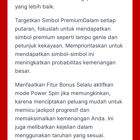
yang lebih baik.
Targetkan Simbol PremiumDalam setiap
putaran, fokuslah untuk mendapatkan
simbol premium seperti lampu genie dan
petunjuk kekayaan. Memprioritaskan untuk
mendapatkan simbol-simbol ini
meningkatkan probabilitas kemenangan
besar.
Manfaatkan Fitur Bonus Selalu aktifkan
mode Power Spin jika memungkinkan,
karena menciptakan peluang mudah untuk
memicu jackpot progresif dan
memaksimalkan kemenangan Anda. Ini
juga melibatkan kejelian dalam
menggunakan taruhan yang sesuai.