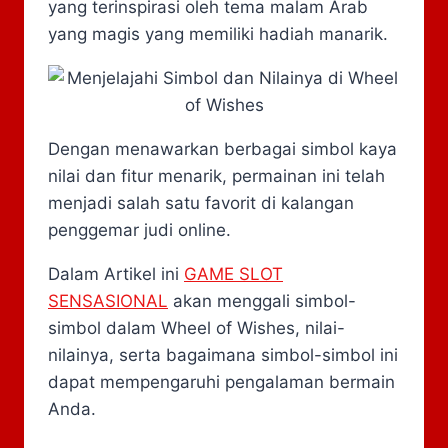
yang terinspirasi oleh tema malam Arab
yang magis yang memiliki hadiah manarik.
Dengan menawarkan berbagai simbol kaya
nilai dan fitur menarik, permainan ini telah
menjadi salah satu favorit di kalangan
penggemar judi online.
Dalam Artikel ini
GAME SLOT
SENSASIONAL
akan menggali simbol-
simbol dalam Wheel of Wishes, nilai-
nilainya, serta bagaimana simbol-simbol ini
dapat mempengaruhi pengalaman bermain
Anda.