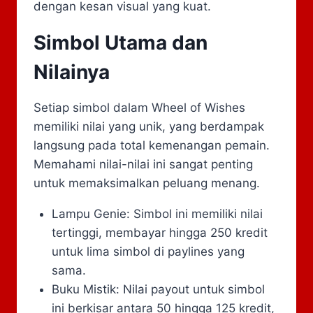
dengan kesan visual yang kuat.
Simbol Utama dan
Nilainya
Setiap simbol dalam Wheel of Wishes
memiliki nilai yang unik, yang berdampak
langsung pada total kemenangan pemain.
Memahami nilai-nilai ini sangat penting
untuk memaksimalkan peluang menang.
Lampu Genie: Simbol ini memiliki nilai
tertinggi, membayar hingga 250 kredit
untuk lima simbol di paylines yang
sama.
Buku Mistik: Nilai payout untuk simbol
ini berkisar antara 50 hingga 125 kredit,