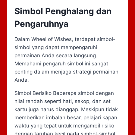
Simbol Penghalang dan
Pengaruhnya
Dalam Wheel of Wishes, terdapat simbol-
simbol yang dapat mempengaruhi
permainan Anda secara langsung.
Memahami pengaruh simbol ini sangat
penting dalam menjaga strategi permainan
Anda.
Simbol Berisiko Beberapa simbol dengan
nilai rendah seperti hati, sekop, dan set
kartu juga harus dianggap. Meskipun tidak
memberikan imbalan besar, pelajari kapan
waktu yang tepat untuk mengambil risiko
dengan taruhan kecil pada simbol-simbol