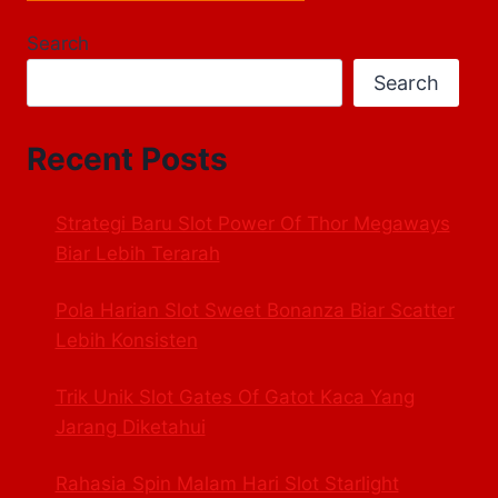
Search
Search
Recent Posts
Strategi Baru Slot Power Of Thor Megaways
Biar Lebih Terarah
Pola Harian Slot Sweet Bonanza Biar Scatter
Lebih Konsisten
Trik Unik Slot Gates Of Gatot Kaca Yang
Jarang Diketahui
Rahasia Spin Malam Hari Slot Starlight