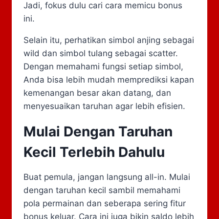
Jadi, fokus dulu cari cara memicu bonus
ini.
Selain itu, perhatikan simbol anjing sebagai
wild dan simbol tulang sebagai scatter.
Dengan memahami fungsi setiap simbol,
Anda bisa lebih mudah memprediksi kapan
kemenangan besar akan datang, dan
menyesuaikan taruhan agar lebih efisien.
Mulai Dengan Taruhan
Kecil Terlebih Dahulu
Buat pemula, jangan langsung all-in. Mulai
dengan taruhan kecil sambil memahami
pola permainan dan seberapa sering fitur
bonus keluar. Cara ini juga bikin saldo lebih