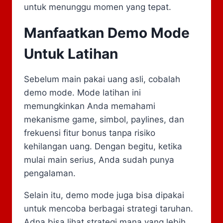
untuk menunggu momen yang tepat.
Manfaatkan Demo Mode
Untuk Latihan
Sebelum main pakai uang asli, cobalah
demo mode. Mode latihan ini
memungkinkan Anda memahami
mekanisme game, simbol, paylines, dan
frekuensi fitur bonus tanpa risiko
kehilangan uang. Dengan begitu, ketika
mulai main serius, Anda sudah punya
pengalaman.
Selain itu, demo mode juga bisa dipakai
untuk mencoba berbagai strategi taruhan.
Adna bisa lihat strategi mana yang lebih