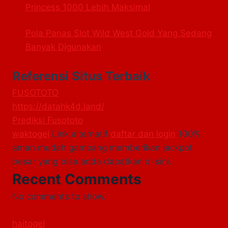
Princess 1000 Lebih Maksimal
Pola Panas Slot Wild West Gold Yang Sedang
Banyak Digunakan
Referensi Situs Terbaik
FUSOTOTO
https://datahk4d.land/
Prediksi Fusototo
waktogel
Link alternatif
daftar dan login
100%
aman mudah gampang memberikan jackpot
besar yang bisa anda dapatkan di sini.
Recent Comments
No comments to show.
haitogel