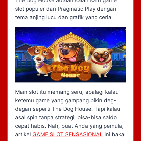
The Dog House adalah salah satu game
slot populer dari Pragmatic Play dengan
tema anjing lucu dan grafik yang ceria.
Main slot itu memang seru, apalagi kalau
ketemu game yang gampang bikin deg-
degan seperti The Dog House. Tapi kalau
asal spin tanpa strategi, bisa-bisa saldo
cepat habis. Nah, buat Anda yang pemula,
artikel
GAME SLOT SENSASIONAL
ini bakal