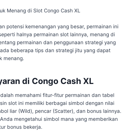
dan potensi kemenangan yang besar, permainan ini
seperti halnya permainan slot lainnya, menang di
tang permainan dan penggunaan strategi yang
ada beberapa tips dan strategi jitu yang dapat
k menang.
yaran di Congo Cash XL
alah memahami fitur-fitur permainan dan tabel
 slot ini memiliki berbagai simbol dengan nilai
 liar (Wild), pencar (Scatter), dan bonus lainnya.
 Anda mengetahui simbol mana yang memberikan
ur bonus bekerja.