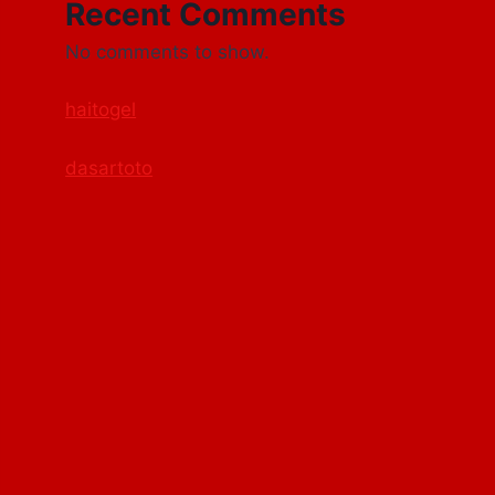
Recent Comments
No comments to show.
haitogel
dasartoto