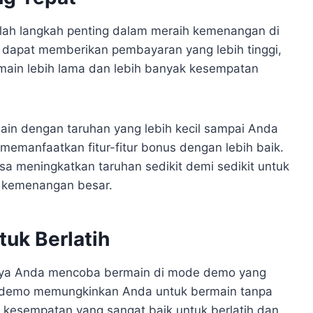
lah langkah penting dalam meraih kemenangan di
 dapat memberikan pembayaran yang lebih tinggi,
main lebih lama dan lebih banyak kesempatan
ain dengan taruhan yang lebih kecil sampai Anda
manfaatkan fitur-fitur bonus dengan lebih baik.
a meningkatkan taruhan sedikit demi sedikit untuk
 kemenangan besar.
uk Berlatih
knya Anda mencoba bermain di mode demo yang
e demo memungkinkan Anda untuk bermain tanpa
kesempatan yang sangat baik untuk berlatih dan