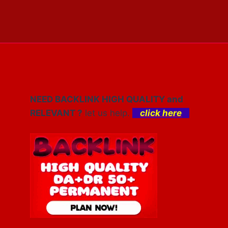
NEED BACKLINK HIGH QUALITY and
RELEVANT ?
let us help.
click here