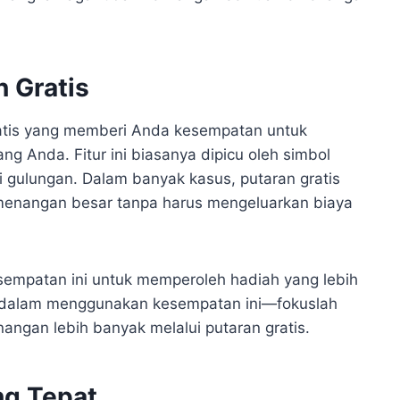
n Gratis
atis yang memberi Anda kesempatan untuk
 Anda. Fitur ini biasanya dipicu oleh simbol
i gulungan. Dalam banyak kasus, putaran gratis
menangan besar tanpa harus mengeluarkan biaya
kesempatan ini untuk memperoleh hadiah yang lebih
u dalam menggunakan kesempatan ini—fokuslah
gan lebih banyak melalui putaran gratis.
ng Tepat