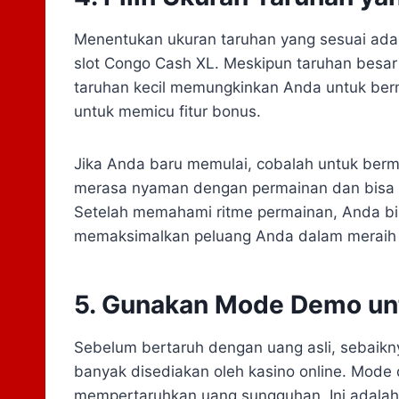
Menentukan ukuran taruhan yang sesuai ada
slot Congo Cash XL. Meskipun taruhan besar
taruhan kecil memungkinkan Anda untuk ber
untuk memicu fitur bonus.
Jika Anda baru memulai, cobalah untuk berm
merasa nyaman dengan permainan dan bisa me
Setelah memahami ritme permainan, Anda bis
memaksimalkan peluang Anda dalam meraih
5. Gunakan Mode Demo unt
Sebelum bertaruh dengan uang asli, sebai
banyak disediakan oleh kasino online. Mod
mempertaruhkan uang sungguhan. Ini adalah 