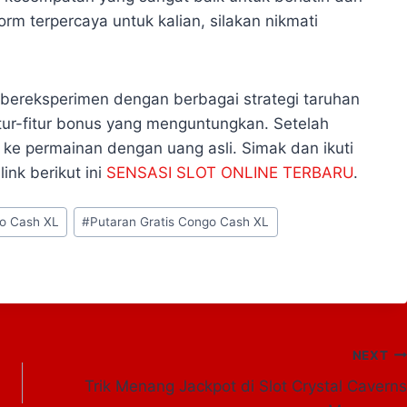
rm terpercaya untuk kalian, silakan nikmati
ereksperimen dengan berbagai strategi taruhan
ur-fitur bonus yang menguntungkan. Setelah
 ke permainan dengan uang asli. Simak dan ikuti
ink berikut ini
SENSASI SLOT ONLINE TERBARU
.
go Cash XL
#
Putaran Gratis Congo Cash XL
NEXT
Trik Menang Jackpot di Slot Crystal Caverns