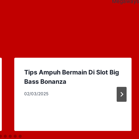
Megaways
Tips Ampuh Bermain Di Slot Big
Bass Bonanza
02/03/2025