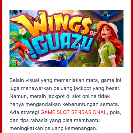
Selain visual yang memanjakan mata, game ini
juga menawarkan peluang jackpot yang besar.
Namun, meraih jackpot di slot online tidak
hanya mengandalkan keberuntungan semata.
Ada strategi
GAME SLOT SENSASIONAL
, pola,
dan tips rahasia yang bisa membantu
meningkatkan peluang kemenangan.