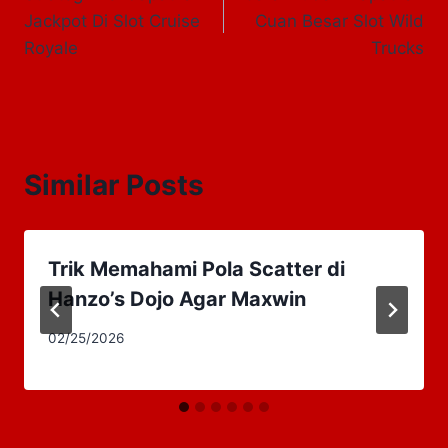
navigation
Jackpot Di Slot Cruise
Cuan Besar Slot Wild
Royale
Trucks
Similar Posts
Trik Memahami Pola Scatter di
Hanzo’s Dojo Agar Maxwin
02/25/2026