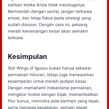
bahkan ketika Anda tidak menduganya.
Bermainlah dengan santai, jangan terbawa
emosi, dan tetap fokus pada strategi yang
sudah disusun. Dengan cara ini, peluang
meraih kemenangan besar akan semakin
terbuka.
Kesimpulan
Slot Wings of Iguazu bukan hanya sekadar
permainan hiburan, tetapi juga menawarkan
kesempatan untuk meraih jackpot besar.
Dengan memahami mekanisme permainan,
mengatur modal dengan bijak, memanfaatkan
fitur bonus, mencoba pola bermain yang tepat,
serta menjaga kesabaran, pemain dapat