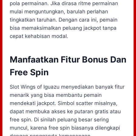
pola permainan. Jika dirasa ritme permainan
mulai menguntungkan, barulah perlahan
tingkatkan taruhan. Dengan cara ini, pemain
bisa memaksimalkan peluang jackpot tanpa
cepat kehabisan modal.
Manfaatkan Fitur Bonus Dan
Free Spin
Slot Wings of Iguazu menyediakan banyak fitur
menarik yang bisa membantu pemain
mendekati jackpot. Simbol scatter misalnya,
dapat membuka akses ke putaran gratis atau
free spin. Di sinilah peluang besar sering
muncul, karena free spin biasanya dilengkapi
dengan pengganda kemenangan.