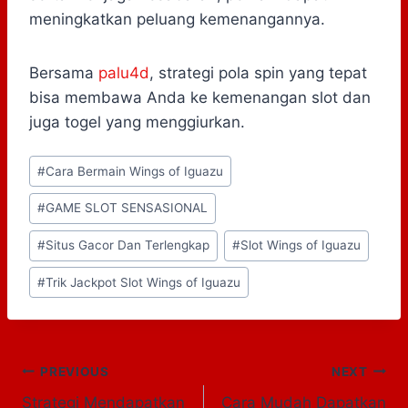
meningkatkan peluang kemenangannya.
Bersama
palu4d
, strategi pola spin yang tepat
bisa membawa Anda ke kemenangan slot dan
juga togel yang menggiurkan.
Post
#
Cara Bermain Wings of Iguazu
Tags:
#
GAME SLOT SENSASIONAL
#
Situs Gacor Dan Terlengkap
#
Slot Wings of Iguazu
#
Trik Jackpot Slot Wings of Iguazu
Post
PREVIOUS
NEXT
Strategi Mendapatkan
Cara Mudah Dapatkan