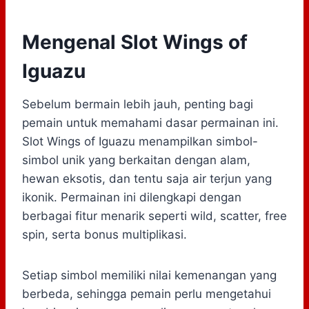
Mengenal Slot Wings of
Iguazu
Sebelum bermain lebih jauh, penting bagi
pemain untuk memahami dasar permainan ini.
Slot Wings of Iguazu menampilkan simbol-
simbol unik yang berkaitan dengan alam,
hewan eksotis, dan tentu saja air terjun yang
ikonik. Permainan ini dilengkapi dengan
berbagai fitur menarik seperti wild, scatter, free
spin, serta bonus multiplikasi.
Setiap simbol memiliki nilai kemenangan yang
berbeda, sehingga pemain perlu mengetahui