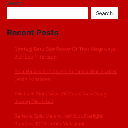
Search
Search
Recent Posts
Strategi Baru Slot Power Of Thor Megaways
Biar Lebih Terarah
Pola Harian Slot Sweet Bonanza Biar Scatter
Lebih Konsisten
Trik Unik Slot Gates Of Gatot Kaca Yang
Jarang Diketahui
Rahasia Spin Malam Hari Slot Starlight
Princess 1000 Lebih Maksimal