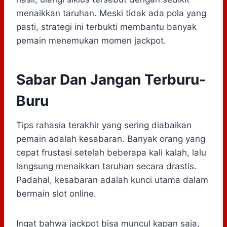
menaikkan taruhan. Meski tidak ada pola yang
pasti, strategi ini terbukti membantu banyak
pemain menemukan momen jackpot.
Sabar Dan Jangan Terburu-
Buru
Tips rahasia terakhir yang sering diabaikan
pemain adalah kesabaran. Banyak orang yang
cepat frustasi setelah beberapa kali kalah, lalu
langsung menaikkan taruhan secara drastis.
Padahal, kesabaran adalah kunci utama dalam
bermain slot online.
Ingat bahwa jackpot bisa muncul kapan saja,