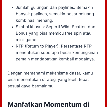
Jumlah gulungan dan paylines: Semakin
banyak paylines, semakin besar peluang
kombinasi menang.
Simbol khusus: Seperti Wild, Scatter, dan
Bonus yang bisa memicu free spin atau
mini-game.
RTP (Return to Player): Persentase RTP
menentukan seberapa besar kemungkinan
pemain mendapatkan kembali modalnya.
Dengan memahami mekanisme dasar, kamu
bisa menentukan strategi yang lebih tepat
sesuai gaya bermainmu.
Manfatkan Momentum di