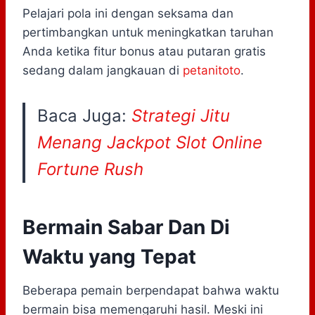
Pelajari pola ini dengan seksama dan
pertimbangkan untuk meningkatkan taruhan
Anda ketika fitur bonus atau putaran gratis
sedang dalam jangkauan di
petanitoto
.
Baca Juga:
Strategi Jitu
Menang Jackpot Slot Online
Fortune Rush
Bermain Sabar Dan Di
Waktu yang Tepat
Beberapa pemain berpendapat bahwa waktu
bermain bisa memengaruhi hasil. Meski ini