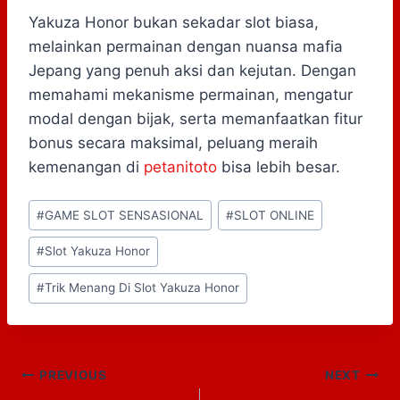
Yakuza Honor bukan sekadar slot biasa,
melainkan permainan dengan nuansa mafia
Jepang yang penuh aksi dan kejutan. Dengan
memahami mekanisme permainan, mengatur
modal dengan bijak, serta memanfaatkan fitur
bonus secara maksimal, peluang meraih
kemenangan di
petanitoto
bisa lebih besar.
Post
#
GAME SLOT SENSASIONAL
#
SLOT ONLINE
Tags:
#
Slot Yakuza Honor
#
Trik Menang Di Slot Yakuza Honor
Post
PREVIOUS
NEXT