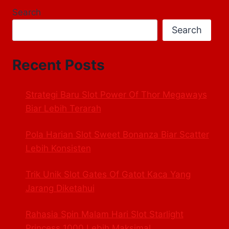
Search
Search
Recent Posts
Strategi Baru Slot Power Of Thor Megaways
Biar Lebih Terarah
Pola Harian Slot Sweet Bonanza Biar Scatter
Lebih Konsisten
Trik Unik Slot Gates Of Gatot Kaca Yang
Jarang Diketahui
Rahasia Spin Malam Hari Slot Starlight
Princess 1000 Lebih Maksimal