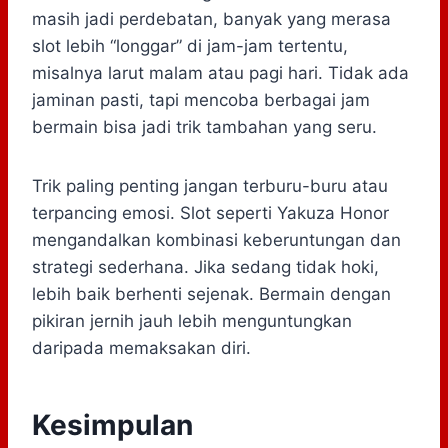
masih jadi perdebatan, banyak yang merasa
slot lebih “longgar” di jam-jam tertentu,
misalnya larut malam atau pagi hari. Tidak ada
jaminan pasti, tapi mencoba berbagai jam
bermain bisa jadi trik tambahan yang seru.
Trik paling penting jangan terburu-buru atau
terpancing emosi. Slot seperti Yakuza Honor
mengandalkan kombinasi keberuntungan dan
strategi sederhana. Jika sedang tidak hoki,
lebih baik berhenti sejenak. Bermain dengan
pikiran jernih jauh lebih menguntungkan
daripada memaksakan diri.
Kesimpulan