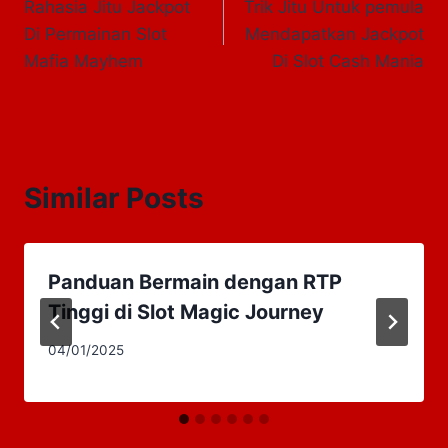
Rahasia Jitu Jackpot
Trik Jitu Untuk pemula
navigation
Di Permainan Slot
Mendapatkan Jackpot
Mafia Mayhem
Di Slot Cash Mania
Similar Posts
Panduan Bermain dengan RTP
Tinggi di Slot Magic Journey
04/01/2025